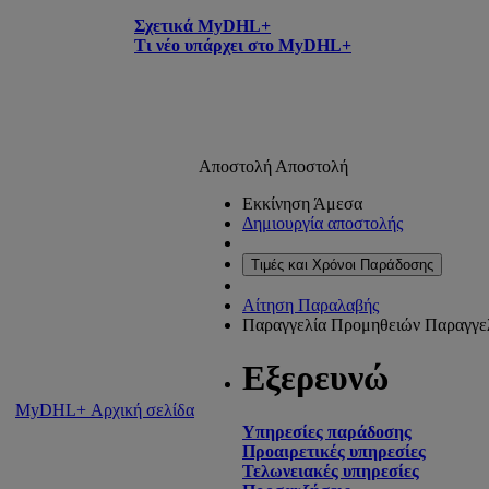
Σχετικά MyDHL+
Τι νέο υπάρχει στο MyDHL+
Αποστολή
Αποστολή
Εκκίνηση Άμεσα
Δημιουργία αποστολής
Τιμές και Χρόνοι Παράδοσης
Αίτηση Παραλαβής
Παραγγελία Προμηθειών
Παραγγε
Εξερευνώ
MyDHL+ Αρχική σελίδα
Υπηρεσίες παράδοσης
Προαιρετικές υπηρεσίες
Τελωνειακές υπηρεσίες