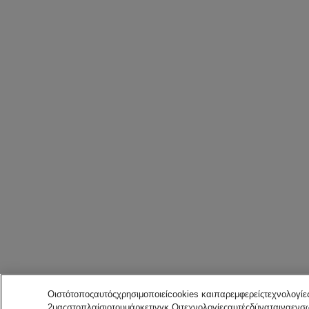
Οιστότοποςαυτόςχρησιμοποιείcookies καιπαρεμφερείςτεχνολογί
2μαςστοπλαίσιοτουμάρκετινγκ.Οιτεχνολογίεςαυτέςδύναταιναε