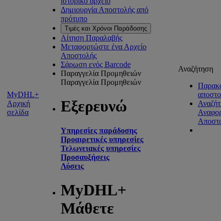
ιστορικό αρχείο
Δημιουργία Αποστολής από
πρότυπο
Τιμές και Χρόνοι Παράδοσης
Αίτηση Παραλαβής
Μεταφορτώστε ένα Αρχείο
Αποστολής
Σάρωση ενός Barcode
Αναζήτηση
Παραγγελία Προμηθειών
Παραγγελία Προμηθειών
Παρακ
MyDHL+
αποστ
Εξερευνώ
Αρχική
Αναζήτ
σελίδα
Αναφο
Αποστ
Υπηρεσίες παράδοσης
Προαιρετικές υπηρεσίες
Τελωνειακές υπηρεσίες
Προσαυξήσεις
Λύσεις
MyDHL+
Μάθετε