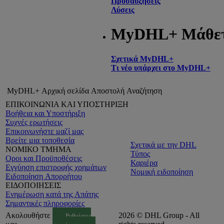
Προσαυξήσεις
Λύσεις
MyDHL+ Μάθε
Σχετικά MyDHL+
Τι νέο υπάρχει στο MyDHL+
MyDHL+ Αρχική σελίδα
Αποστολή
Αναζήτηση
ΕΠΙΚΟΙΝΩΝΙΑ ΚΑΙ ΥΠΟΣΤΗΡΙΞΗ
Βοήθεια και Υποστήριξη
Συχνές ερωτήσεις
Επικοινωνήστε μαζί μας
Βρείτε μια τοποθεσία
Σχετικά με την DHL
ΝΟΜΙΚΟ ΤΜΗΜΑ
Τύπος
Οροι και Προϋποθέσεις
Καριέρα
Εγγύηση επιστροφής χρημάτων
Νομική ειδοποίηση
Ειδοποίηση Aπορρήτου
ΕΙΔΟΠΟΙΗΣΕΙΣ
Ενημέρωση κατά της Απάτης
Σημαντικές πληροφορίες
Ακολουθήστε
2026 © DHL Group - All
Ρυθμίσεις