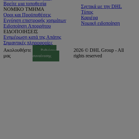
Βρείτε μια τοποθεσία
Σχετικά με την DHL
ΝΟΜΙΚΟ ΤΜΗΜΑ
Τύπος
Οροι και Προϋποθέσεις
Καριέρα
Εγγύηση επιστροφής χρημάτων
Νομική ειδοποίηση
Ειδοποίηση Aπορρήτου
ΕΙΔΟΠΟΙΗΣΕΙΣ
Ενημέρωση κατά της Απάτης
Σημαντικές πληροφορίες
Ακολουθήστε
2026 © DHL Group - All
Ρυθμίσεις
μας
rights reserved
συναίνεσης