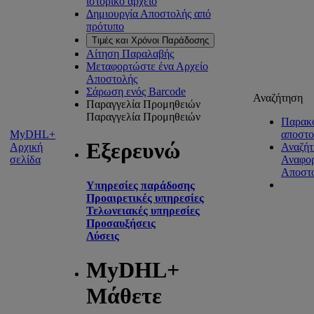
ιστορικό αρχείο
Δημιουργία Αποστολής από
πρότυπο
Τιμές και Χρόνοι Παράδοσης
Αίτηση Παραλαβής
Μεταφορτώστε ένα Αρχείο
Αποστολής
Σάρωση ενός Barcode
Αναζήτηση
Παραγγελία Προμηθειών
Παραγγελία Προμηθειών
Παρακ
MyDHL+
αποστ
Εξερευνώ
Αρχική
Αναζήτ
σελίδα
Αναφο
Αποστ
Υπηρεσίες παράδοσης
Προαιρετικές υπηρεσίες
Τελωνειακές υπηρεσίες
Προσαυξήσεις
Λύσεις
MyDHL+
Μάθετε