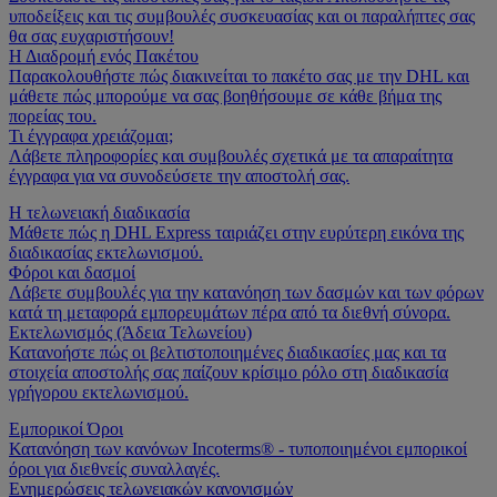
υποδείξεις και τις συμβουλές συσκευασίας και οι παραλήπτες σας
θα σας ευχαριστήσουν!
Η Διαδρομή ενός Πακέτου
Παρακολουθήστε πώς διακινείται το πακέτο σας με την DHL και
μάθετε πώς μπορούμε να σας βοηθήσουμε σε κάθε βήμα της
πορείας του.
Τι έγγραφα χρειάζομαι;
Λάβετε πληροφορίες και συμβουλές σχετικά με τα απαραίτητα
έγγραφα για να συνοδεύσετε την αποστολή σας.
Η τελωνειακή διαδικασία
Μάθετε πώς η DHL Express ταιριάζει στην ευρύτερη εικόνα της
διαδικασίας εκτελωνισμού.
Φόροι και δασμοί
Λάβετε συμβουλές για την κατανόηση των δασμών και των φόρων
κατά τη μεταφορά εμπορευμάτων πέρα από τα διεθνή σύνορα.
Εκτελωνισμός (Άδεια Τελωνείου)
Κατανοήστε πώς οι βελτιστοποιημένες διαδικασίες μας και τα
στοιχεία αποστολής σας παίζουν κρίσιμο ρόλο στη διαδικασία
γρήγορου εκτελωνισμού.
Εμπορικοί Όροι
Κατανόηση των κανόνων Incoterms® - τυποποιημένοι εμπορικοί
όροι για διεθνείς συναλλαγές.
Ενημερώσεις τελωνειακών κανονισμών