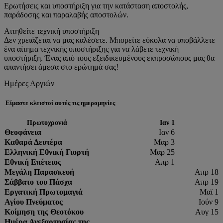
Ερωτήσεις και υποστήριξη για την κατάσταση αποστολής,
παράδοσης και παραλαβής αποστολών.
Αιτηθείτε τεχνική υποστήριξη
Δεν χρειάζεται να μας καλέσετε. Μπορείτε εύκολα να υποβάλλετε
ένα αίτημα τεχνικής υποστήριξης για να λάβετε τεχνική
υποστήριξη. Ένας από τους εξειδικευμένους εκπροσώπους μας θα
απαντήσει άμεσα στο ερώτημά σας!
Ημέρες Αργιών
Είμαστε κλειστοί αυτές τις ημερομηνίες
Πρωτοχρονιά
Ιαν 1
Θεοφάνεια
Ιαν 6
Καθαρά Δευτέρα
Μαρ 3
Ελληνική Εθνική Γιορτή
Μαρ 25
Εθνική Επέτειος
Απρ 1
Μεγάλη Παρασκευή
Απρ 18
Σάββατο του Πάσχα
Απρ 19
Εργατική Πρωτομαγιά
Μαϊ 1
Αγίου Πνεύματος
Ιούν 9
Κοίμηση της Θεοτόκου
Αυγ 15
Ημέρα Ανεξαρτησίας της