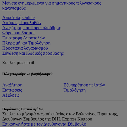
Μείνετε ενημερωμένοι για σημαντικούς τελωνειακούς
κανονισμούς.
Αποστολή Online
Αιτήσεις Παραλαβών
Αναζήτηση και Παρακολούθηση
Φόροι και δασμοί
Επιστροφή Αποστολών
Πληρωμή και Τιμολόγηση
Προστασία λογαριασμού
Σύνδεση και Κωδικός πρόσβασης
Στείλτε μας email
Πώς μπορούμε να βοηθήσουμε?
Αναζήτηση
Εξυπηρέτηση πελατών
Εκπτώσεις
Τιμολόγηση
Αξιώσεις
Παράπονο; Θετικό σχόλιο;
Στείλτε το μήνυμά σας απ’ ευθείας στον Βαλεντίνος Πιριπίτσης,
Διευθύνων Σύμβουλος της DHL Express Κύπρου
Επικοινωνήστε με τον Διευθύνοντα Σύμβουλο