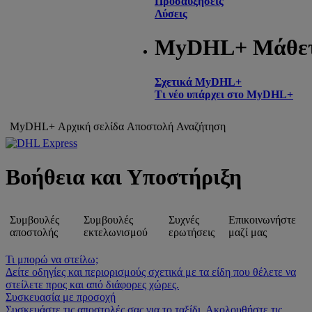
Προσαυξήσεις
Λύσεις
MyDHL+ Μάθε
Σχετικά MyDHL+
Τι νέο υπάρχει στο MyDHL+
MyDHL+ Αρχική σελίδα
Αποστολή
Αναζήτηση
Βοήθεια και Υποστήριξη
Συμβουλές
Συμβουλές
Συχνές
Επικοινωνήστε
αποστολής
εκτελωνισμού
ερωτήσεις
μαζί μας
Τι μπορώ να στείλω;
Δείτε οδηγίες και περιορισμούς σχετικά με τα είδη που θέλετε να
στείλετε προς και από διάφορες χώρες.
Συσκευασία με προσοχή
Συσκευάστε τις αποστολές σας για το ταξίδι. Ακολουθήστε τις