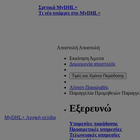
Σχετικά MyDHL+
Τι νέο υπάρχει στο MyDHL+
Αποστολή
Αποστολή
Εκκίνηση Άμεσα
Δημιουργία αποστολής
Τιμές και Χρόνοι Παράδοσης
Αίτηση Παραλαβής
Παραγγελία Προμηθειών
Παραγγε
Εξερευνώ
MyDHL+ Αρχική σελίδα
Υπηρεσίες παράδοσης
Προαιρετικές υπηρεσίες
Τελωνειακές υπηρεσίες