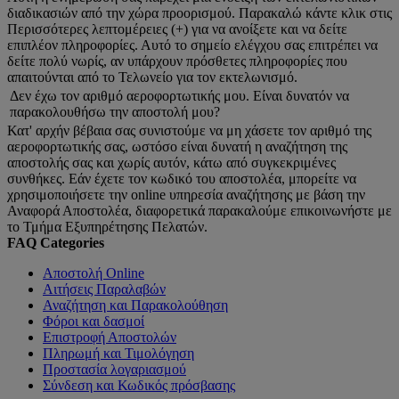
διαδικασιών από την χώρα προορισμού. Παρακαλώ κάντε κλικ στις
Περισσότερες λεπτομέρειες (+) για να ανοίξετε και να δείτε
επιπλέον πληροφορίες. Αυτό το σημείο ελέγχου σας επιτρέπει να
δείτε πολύ νωρίς, αν υπάρχουν πρόσθετες πληροφορίες που
απαιτούνται από το Τελωνείο για τον εκτελωνισμό.
Δεν έχω τον αριθμό αεροφορτωτικής μου. Είναι δυνατόν να
παρακολουθήσω την αποστολή μου?
Κατ' αρχήν βέβαια σας συνιστούμε να μη χάσετε τον αριθμό της
αεροφορτωτικής σας, ωστόσο είναι δυνατή η αναζήτηση της
αποστολής σας και χωρίς αυτόν, κάτω από συγκεκριμένες
συνθήκες. Εάν έχετε τον κωδικό του αποστολέα, μπορείτε να
χρησιμοποιήσετε την online υπηρεσία αναζήτησης με βάση την
Αναφορά Αποστολέα, διαφορετικά παρακαλούμε επικοινωνήστε με
το Τμήμα Εξυπηρέτησης Πελατών.
FAQ Categories
Αποστολή Online
Αιτήσεις Παραλαβών
Αναζήτηση και Παρακολούθηση
Φόροι και δασμοί
Επιστροφή Αποστολών
Πληρωμή και Τιμολόγηση
Προστασία λογαριασμού
Σύνδεση και Κωδικός πρόσβασης