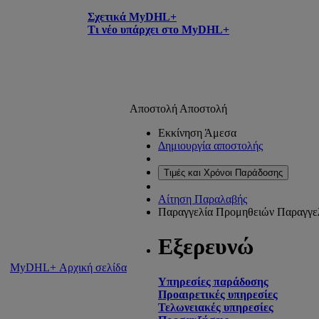
Σχετικά MyDHL+
Τι νέο υπάρχει στο MyDHL+
Αποστολή
Αποστολή
Εκκίνηση Άμεσα
Δημιουργία αποστολής
Τιμές και Χρόνοι Παράδοσης
Αίτηση Παραλαβής
Παραγγελία Προμηθειών
Παραγγε
Εξερευνώ
MyDHL+ Αρχική σελίδα
Υπηρεσίες παράδοσης
Προαιρετικές υπηρεσίες
Τελωνειακές υπηρεσίες