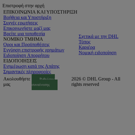
Επιστροφή στην αρχή
ΕΠΙΚΟΙΝΩΝΙΑ ΚΑΙ ΥΠΟΣΤΗΡΙΞΗ
Βοήθεια και Υποστήριξη
Συχνές ερωτήσεις
Επικοινωνήστε μαζί μας
Βρείτε μια τοποθεσία
Σχετικά με την DHL
ΝΟΜΙΚΟ ΤΜΗΜΑ
Τύπος
Οροι και Προϋποθέσεις
Καριέρα
Εγγύηση επιστροφής χρημάτων
Νομική ειδοποίηση
Ειδοποίηση Aπορρήτου
ΕΙΔΟΠΟΙΗΣΕΙΣ
Ενημέρωση κατά της Απάτης
Σημαντικές πληροφορίες
Ακολουθήστε
2026 © DHL Group - All
Ρυθμίσεις
μας
rights reserved
συναίνεσης