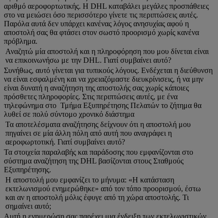
αριθμό αεροφορτωτικής. Η DHL καταβάλει μεγάλες προσπάθειες
στο να μειώσει όσο περισσότερο γίνετε τις περιπτώσεις αυτές.
Παρόλα αυτά δεν υπάρχει κανένας λόγος ανησυχίας αφού η
αποστολή σας θα φτάσει στον σωστό προορισμό χωρίς κανένα
πρόβλημα.
Αναζητώ μία αποστολή και η πληροφόρηση που μου δίνεται είναι
να επικοινωνήσω με την DHL. Γιατί συμβαίνει αυτό?
Συνήθως, αυτό γίνεται για τυπικούς λόγους. Ενδέχεται η διεύθυνση
να είναι εσφαλμένη και να χρειαζόμαστε διευκρίνισεις, ή να μην
είναι δυνατή η αναζήτηση της αποστολής σας χωρίς κάποιες
πρόσθετες πληροφορίες. Στις περιπτώσεις αυτές, με ένα
τηλεφώνημα στο Τμήμα Εξυπηρέτησης Πελατών το ζήτημα θα
λυθεί σε πολύ σύντομο χρονικό διάστημα
Τα αποτελέσματα αναζήτησης δείχνουν ότι η αποστολή μου
πηγαίνει σε μία άλλη πόλη από αυτή που αναγράφει η
αεροφωρτοτική. Γιατί συμβαίνει αυτό?
Τα στοιχεία παραλαβής και παράδοσης που εμφανίζονται στο
σύστημα αναζήτηση της DHL βασίζονται στους Σταθμούς
Εξυπηρέτησης.
H αποστολή μου εμφανίζει το μήνυμα: «Η κατάσταση
εκτελωνισμού ενημερώθηκε» από τον τόπο προορισμού, έστω
και αν η αποστολή μόλις έφυγε από τη χώρα αποστολής. Τι
σημαίνει αυτό;
Αυτή η ενημερώση σας παρέχει μια ένδειξη των εκτελωνιστικών