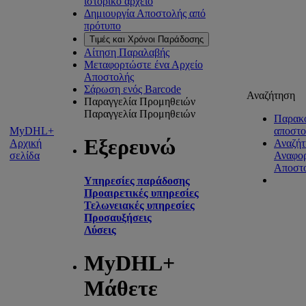
ιστορικό αρχείο
Δημιουργία Αποστολής από
πρότυπο
Τιμές και Χρόνοι Παράδοσης
Αίτηση Παραλαβής
Μεταφορτώστε ένα Αρχείο
Αποστολής
Σάρωση ενός Barcode
Αναζήτηση
Παραγγελία Προμηθειών
Παραγγελία Προμηθειών
Παρακ
MyDHL+
αποστ
Εξερευνώ
Αρχική
Αναζήτ
σελίδα
Αναφο
Αποστ
Υπηρεσίες παράδοσης
Προαιρετικές υπηρεσίες
Τελωνειακές υπηρεσίες
Προσαυξήσεις
Λύσεις
MyDHL+
Μάθετε