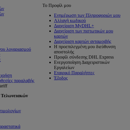
Το Προφίλ μου
ών
ών
Ενημέρωση των Πληροφοριών μου
Αλλαγή κωδικού
Διαχείριση MyDHL+
Διαχείριση των πιστωτικών μου
καρτών
Διαχείριση καρτών ανταμοιβής
Η προεπιλεγμένη μου διεύθυνση
νου λογαριασμού
αποστολής
e
Προφίλ σύνδεσης DHL Express
ς
Ενεργοποίηση Διαχειριστικών
Εργαλείων
Εταιρικό Παραλήπτες
ή χρήση
Έξοδος
οθεσίες παραλαβής
riff
 Τελωνειακών
τιμολογίων
αραστατικά