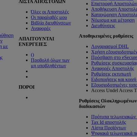
ΛΙΣΤΑ ΑΠΟΣΤΟΛΩΝ
Επιστροφή Αποστολών
Αποθήκευση Αποστολ
Όλες οι Αποστολές
Καταχώρηση Αποστολ
Οι παραλαβές μου
Νόμισμα και μέτρηση
Βιβλίο διευθύνσεων
Διευθύνσεις
Αναφορές
ούθηση
Αποθηκευμένες ρυθμίσεις
ΑΠΑΙΤΟΥΝΤΑΙ
ν
ΕΝΕΡΓΕΙΕΣ
η με
Λογαριασμοί DHL
Χρήση εξουσιοδοτημέ
(
)
ς
Πρόσβαση στο eSecur
Προβολή όλων των
Ρυθμίσεις συσκευασία
μη υποβληθέντων
Αναφορές Αποστολής
Ρυθμίσεις εκτυπωτή
Ειδοποιήσεις και κοιν
Εξουσιοδοτημένες τοπ
ΠΟΡΟΙ
Access Undel
Access Ta
Ρυθμίσεις Ολοκληρωμένων
διαδικασιών
Πρότυπα τελωνειακών 
Tax Id αποστολής
Λίστα Προϊόντων
Ψηφιακά τελωνειακά π