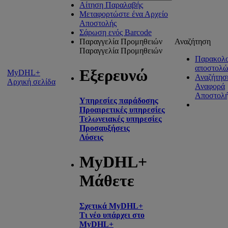
Αίτηση Παραλαβής
Μεταφορτώστε ένα Αρχείο
Αποστολής
Σάρωση ενός Barcode
Παραγγελία Προμηθειών
Αναζήτηση
Παραγγελία Προμηθειών
Παρακολ
αποστολώ
Εξερευνώ
MyDHL+
Αναζήτησ
Αρχική σελίδα
Αναφορά
Αποστολή
Υπηρεσίες παράδοσης
Προαιρετικές υπηρεσίες
Τελωνειακές υπηρεσίες
Προσαυξήσεις
Λύσεις
MyDHL+
Μάθετε
Σχετικά MyDHL+
Τι νέο υπάρχει στο
MyDHL+