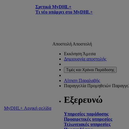
Σχετικά MyDHL+
Τι νέο υπάρχει στο MyDHL+
Αποστολή
Αποστολή
Εκκίνηση Άμεσα
Δημιουργία αποστολής
Τιμές και Χρόνοι Παράδοσης
Αίτηση Παραλαβής
Παραγγελία Προμηθειών
Παραγγε
Εξερευνώ
MyDHL+ Αρχική σελίδα
Υπηρεσίες παράδοσης
Προαιρετικές υπηρεσίες
Τελωνειακές υπηρεσίες