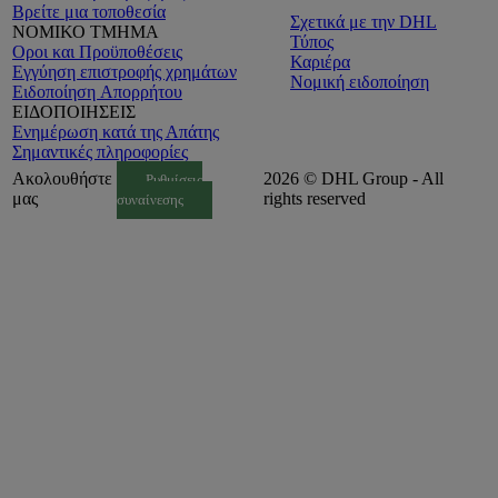
Βρείτε μια τοποθεσία
Σχετικά με την DHL
ΝΟΜΙΚΟ ΤΜΗΜΑ
Τύπος
Οροι και Προϋποθέσεις
Καριέρα
Εγγύηση επιστροφής χρημάτων
Νομική ειδοποίηση
Ειδοποίηση Aπορρήτου
ΕΙΔΟΠΟΙΗΣΕΙΣ
Ενημέρωση κατά της Απάτης
Σημαντικές πληροφορίες
Ακολουθήστε
2026 © DHL Group - All
Ρυθμίσεις
μας
rights reserved
συναίνεσης