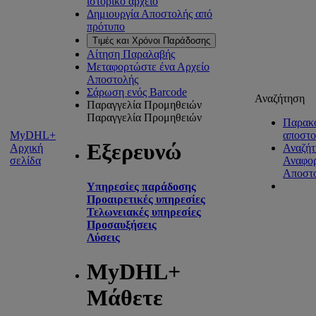
ιστορικό αρχείο
Δημιουργία Αποστολής από
πρότυπο
Τιμές και Χρόνοι Παράδοσης
Αίτηση Παραλαβής
Μεταφορτώστε ένα Αρχείο
Αποστολής
Σάρωση ενός Barcode
Αναζήτηση
Παραγγελία Προμηθειών
Παραγγελία Προμηθειών
Παρακ
MyDHL+
αποστ
Εξερευνώ
Αρχική
Αναζήτ
σελίδα
Αναφο
Αποστ
Υπηρεσίες παράδοσης
Προαιρετικές υπηρεσίες
Τελωνειακές υπηρεσίες
Προσαυξήσεις
Λύσεις
MyDHL+
Μάθετε