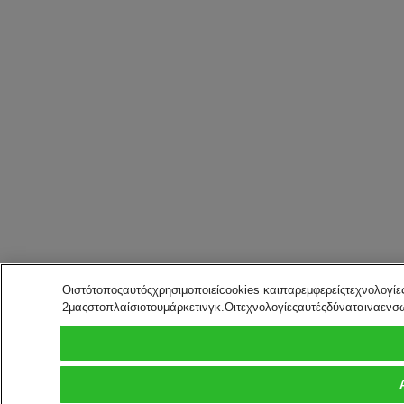
Οιστότοποςαυτόςχρησιμοποιείcookies καιπαρεμφερείςτεχνολογί
2μαςστοπλαίσιοτουμάρκετινγκ.Οιτεχνολογίεςαυτέςδύναταιναε