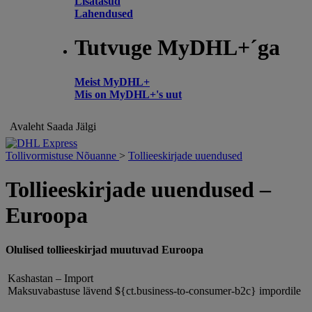
Lisatasud
Lahendused
Tutvuge MyDHL+´ga
Meist MyDHL+
Mis on MyDHL+'s uut
Avaleht
Saada
Jälgi
Tollivormistuse Nõuanne
>
Tollieeskirjade uuendused
Tollieeskirjade uuendused –
Euroopa
Olulised tollieeskirjad muutuvad Euroopa
Kashastan – Import
Maksuvabastuse lävend ${ct.business-to-consumer-b2c} impordile