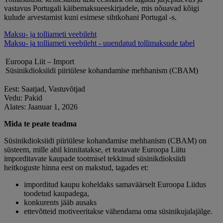
vastavus Portugali käibemaksueeskirjadele, mis nõuavad kõigi
kulude arvestamist kuni esimese sihtkohani Portugal -s.
Maksu- ja tolliameti veebileht
Maksu- ja tolliameti veebileht - uuendatud tollimaksude tabel
Euroopa Liit – Import
Süsinikdioksiidi piiriülese kohandamise mehhanism (CBAM)
Eest: Saatjad, Vastuvõtjad
Vedu: Pakid
Alates: Jaanuar 1, 2026
Mida te peate teadma
Süsinikdioksiidi piiriülese kohandamise mehhanism (CBAM) on
süsteem, mille abil kinnitatakse, et teatavate Euroopa Liitu
imporditavate kaupade tootmisel tekkinud süsinikdioksiidi
heitkoguste hinna eest on makstud, tagades et:
imporditud kaupu koheldaks samaväärselt Euroopa Liidus
toodetud kaupadega,
konkurents jääb ausaks
ettevõtteid motiveeritakse vähendama oma süsinikujalajälge.