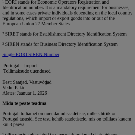
¹ EORI stands for Economic Operators Registration and
Identification number. It is a mandatory requirement for businesses,
and in some cases private individuals depending on the local country
regulations, which import or export goods into or out of the
European Union 27 Member States
² SIRET stands for Establishment Directory Identification System
³ SIREN stands for Business Directory Identification System
Single EORI SIREN Number
Portugal – Import
Tollimaksude uuendused
Eest: Saatjad, Vastuvõtjad
Vedu: Pakid
Alates: Jaanuar 1, 2026
Mida te peate teadma
Portugali tolliamet on uuendanud saadetiste, mille sihtriik on
Portugal tasusid. See tasu kehtib saadetistele, mis on tollilaos kauem
kui 3 päeva.
Tolliasutuste kehtestatud tasu eesmärk on tagada järjepidevus ja