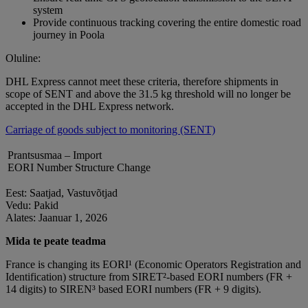
system
Provide continuous tracking covering the entire domestic road
journey in Poola
Oluline:
DHL Express cannot meet these criteria, therefore shipments in
scope of SENT and above the 31.5 kg threshold will no longer be
accepted in the DHL Express network.
Carriage of goods subject to monitoring (SENT)
Prantsusmaa – Import
EORI Number Structure Change
Eest: Saatjad, Vastuvõtjad
Vedu: Pakid
Alates: Jaanuar 1, 2026
Mida te peate teadma
France is changing its EORI¹ (Economic Operators Registration and
Identification) structure from SIRET²‑based EORI numbers (FR +
14 digits) to SIREN³ based EORI numbers (FR + 9 digits).