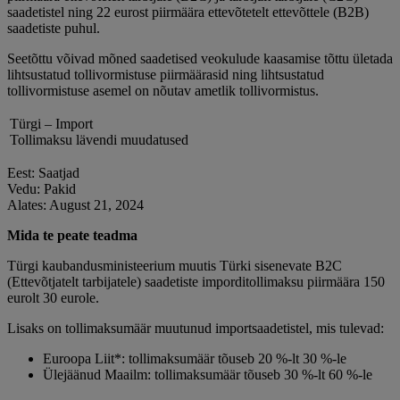
saadetistel ning 22 eurost piirmäära ettevõtetelt ettevõttele (B2B)
saadetiste puhul.
Seetõttu võivad mõned saadetised veokulude kaasamise tõttu ületada
lihtsustatud tollivormistuse piirmäärasid ning lihtsustatud
tollivormistuse asemel on nõutav ametlik tollivormistus.
Türgi – Import
Tollimaksu lävendi muudatused
Eest: Saatjad
Vedu: Pakid
Alates: August 21, 2024
Mida te peate teadma
Türgi kaubandusministeerium muutis Türki sisenevate B2C
(Ettevõtjatelt tarbijatele) saadetiste imporditollimaksu piirmäära 150
eurolt 30 eurole.
Lisaks on tollimaksumäär muutunud importsaadetistel, mis tulevad:
Euroopa Liit*: tollimaksumäär tõuseb 20 %-lt 30 %-le
Ülejäänud Maailm: tollimaksumäär tõuseb 30 %-lt 60 %-le