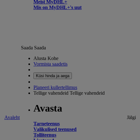
Meist MyDHL+
Mis on MyDHL+'s uut
Saada
Saada
Alusta Kohe
Vormista saadetis
Küsi hinda ja aega
Planeeri kullertellimus
Tellige vahendeid
Tellige vahendeid
Avasta
Avaleht
Jälgi
Tarneteenus
Valikulised teenused
Tolliteenus