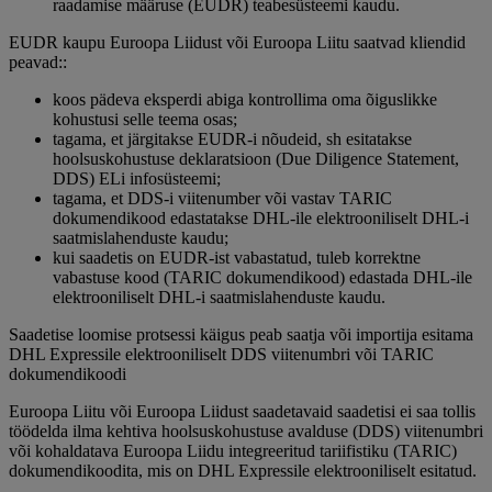
raadamise määruse (EUDR) teabesüsteemi kaudu.
EUDR kaupu Euroopa Liidust või Euroopa Liitu saatvad kliendid
peavad::
koos pädeva eksperdi abiga kontrollima oma õiguslikke
kohustusi selle teema osas;
tagama, et järgitakse EUDR-i nõudeid, sh esitatakse
hoolsuskohustuse deklaratsioon (Due Diligence Statement,
DDS) ELi infosüsteemi;
tagama, et DDS-i viitenumber või vastav TARIC
dokumendikood edastatakse DHL-ile elektrooniliselt DHL-i
saatmislahenduste kaudu;
kui saadetis on EUDR-ist vabastatud, tuleb korrektne
vabastuse kood (TARIC dokumendikood) edastada DHL-ile
elektrooniliselt DHL-i saatmislahenduste kaudu.
Saadetise loomise protsessi käigus peab saatja või importija esitama
DHL Expressile elektrooniliselt DDS viitenumbri või TARIC
dokumendikoodi
Euroopa Liitu või Euroopa Liidust saadetavaid saadetisi ei saa tollis
töödelda ilma kehtiva hoolsuskohustuse avalduse (DDS) viitenumbri
või kohaldatava Euroopa Liidu integreeritud tariifistiku (TARIC)
dokumendikoodita, mis on DHL Expressile elektrooniliselt esitatud.