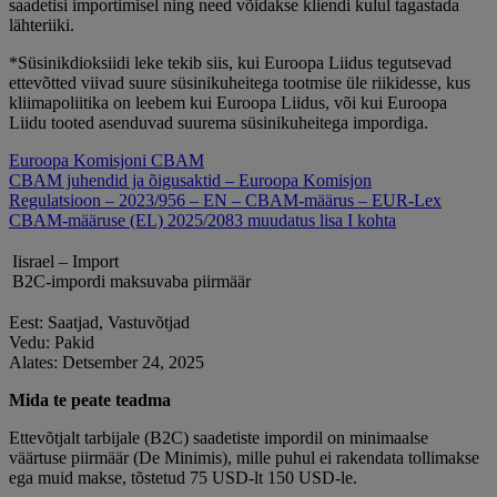
saadetisi importimisel ning need võidakse kliendi kulul tagastada
lähteriiki.
*Süsinikdioksiidi leke tekib siis, kui Euroopa Liidus tegutsevad
ettevõtted viivad suure süsinikuheitega tootmise üle riikidesse, kus
kliimapoliitika on leebem kui Euroopa Liidus, või kui Euroopa
Liidu tooted asenduvad suurema süsinikuheitega impordiga.
Euroopa Komisjoni CBAM
CBAM juhendid ja õigusaktid – Euroopa Komisjon
Regulatsioon – 2023/956 – EN – CBAM-määrus – EUR-Lex
CBAM-määruse (EL) 2025/2083 muudatus lisa I kohta
Iisrael – Import
B2C-impordi maksuvaba piirmäär
Eest: Saatjad, Vastuvõtjad
Vedu: Pakid
Alates: Detsember 24, 2025
Mida te peate teadma
Ettevõtjalt tarbijale (B2C) saadetiste impordil on minimaalse
väärtuse piirmäär (De Minimis), mille puhul ei rakendata tollimakse
ega muid makse, tõstetud 75 USD-lt 150 USD-le.