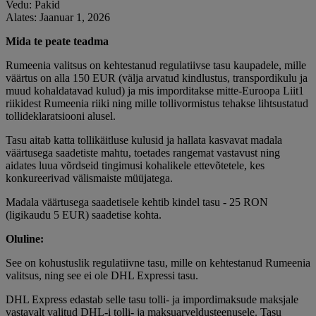
Vedu: Pakid
Alates: Jaanuar 1, 2026
Mida te peate teadma
Rumeenia valitsus on kehtestanud regulatiivse tasu kaupadele, mille
väärtus on alla 150 EUR (välja arvatud kindlustus, transpordikulu ja
muud kohaldatavad kulud) ja mis imporditakse mitte-Euroopa Liit1
riikidest Rumeenia riiki ning mille tollivormistus tehakse lihtsustatud
tollideklaratsiooni alusel.
Tasu aitab katta tollikäitluse kulusid ja hallata kasvavat madala
väärtusega saadetiste mahtu, toetades rangemat vastavust ning
aidates luua võrdseid tingimusi kohalikele ettevõtetele, kes
konkureerivad välismaiste müüjatega.
Madala väärtusega saadetisele kehtib kindel tasu - 25 RON
(ligikaudu 5 EUR) saadetise kohta.
Oluline:
See on kohustuslik regulatiivne tasu, mille on kehtestanud Rumeenia
valitsus, ning see ei ole DHL Expressi tasu.
DHL Express edastab selle tasu tolli- ja impordimaksude maksjale
vastavalt valitud DHL-i tolli- ja maksuarveldusteenusele. Tasu