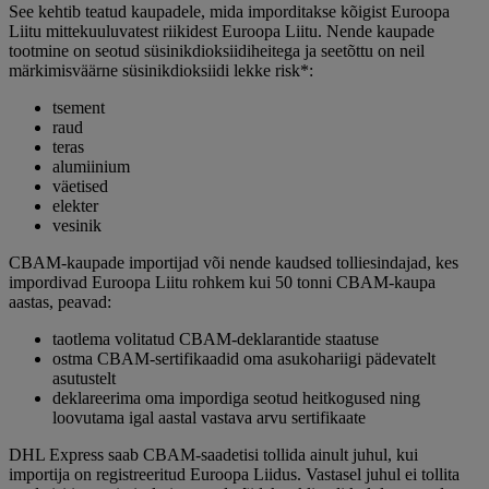
See kehtib teatud kaupadele, mida imporditakse kõigist Euroopa
Liitu mittekuuluvatest riikidest Euroopa Liitu. Nende kaupade
tootmine on seotud süsinikdioksiidiheitega ja seetõttu on neil
märkimisväärne süsinikdioksiidi lekke risk*:
tsement
raud
teras
alumiinium
väetised
elekter
vesinik
CBAM-kaupade importijad või nende kaudsed tolliesindajad, kes
impordivad Euroopa Liitu rohkem kui 50 tonni CBAM-kaupa
aastas, peavad:
taotlema volitatud CBAM-deklarantide staatuse
ostma CBAM-sertifikaadid oma asukohariigi pädevatelt
asutustelt
deklareerima oma impordiga seotud heitkogused ning
loovutama igal aastal vastava arvu sertifikaate
DHL Express saab CBAM-saadetisi tollida ainult juhul, kui
importija on registreeritud Euroopa Liidus. Vastasel juhul ei tollita