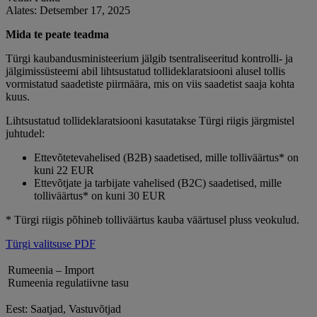
Alates: Detsember 17, 2025
Mida te peate teadma
Türgi kaubandusministeerium jälgib tsentraliseeritud kontrolli- ja
jälgimissüsteemi abil lihtsustatud tollideklaratsiooni alusel tollis
vormistatud saadetiste piirmäära, mis on viis saadetist saaja kohta
kuus.
Lihtsustatud tollideklaratsiooni kasutatakse Türgi riigis järgmistel
juhtudel:
Ettevõtetevahelised (B2B) saadetised, mille tolliväärtus* on
kuni 22 EUR
Ettevõtjate ja tarbijate vahelised (B2C) saadetised, mille
tolliväärtus* on kuni 30 EUR
* Türgi riigis põhineb tolliväärtus kauba väärtusel pluss veokulud.
Türgi valitsuse PDF
Rumeenia – Import
Rumeenia regulatiivne tasu
Eest: Saatjad, Vastuvõtjad