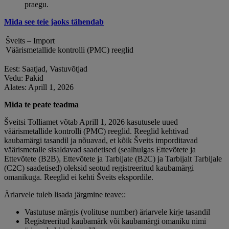
praegu.
Mida see teie jaoks tähendab
Šveits – Import
Väärismetallide kontrolli (PMC) reeglid
Eest: Saatjad, Vastuvõtjad
Vedu: Pakid
Alates: Aprill 1, 2026
Mida te peate teadma
Šveitsi Tolliamet võtab Aprill 1, 2026 kasutusele uued
väärismetallide kontrolli (PMC) reeglid. Reeglid kehtivad
kaubamärgi tasandil ja nõuavad, et kõik Šveits imporditavad
väärismetalle sisaldavad saadetised (sealhulgas Ettevõtete ja
Ettevõtete (B2B), Ettevõtete ja Tarbijate (B2C) ja Tarbijalt Tarbijale
(C2C) saadetised) oleksid seotud registreeritud kaubamärgi
omanikuga. Reeglid ei kehti Šveits ekspordile.
Äriarvele tuleb lisada järgmine teave::
Vastutuse märgis (volituse number) äriarvele kirje tasandil
Registreeritud kaubamärk või kaubamärgi omaniku nimi