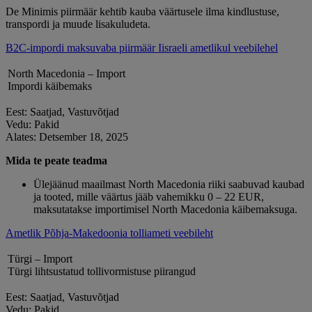
De Minimis piirmäär kehtib kauba väärtusele ilma kindlustuse,
transpordi ja muude lisakuludeta.
B2C-impordi maksuvaba piirmäär Iisraeli ametlikul veebilehel
North Macedonia – Import
Impordi käibemaks
Eest: Saatjad, Vastuvõtjad
Vedu: Pakid
Alates: Detsember 18, 2025
Mida te peate teadma
Ülejäänud maailmast North Macedonia riiki saabuvad kaubad
ja tooted, mille väärtus jääb vahemikku 0 – 22 EUR,
maksutatakse importimisel North Macedonia käibemaksuga.
Ametlik Põhja-Makedoonia tolliameti veebileht
Türgi – Import
Türgi lihtsustatud tollivormistuse piirangud
Eest: Saatjad, Vastuvõtjad
Vedu: Pakid