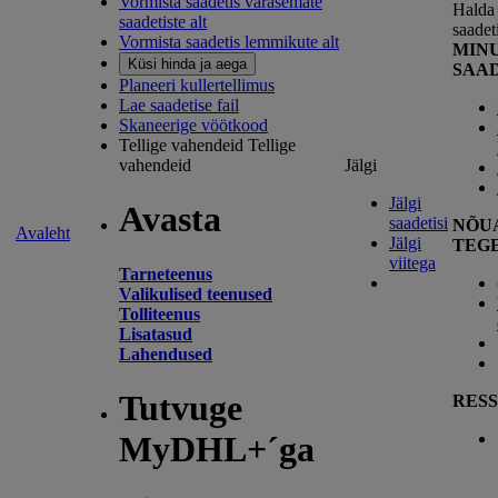
Vormista saadetis varasemate
Halda 
saadetiste alt
saadet
Vormista saadetis lemmikute alt
MIN
Küsi hinda ja aega
SAA
Planeeri kullertellimus
Lae saadetise fail
Skaneerige vöötkood
Tellige vahendeid
Tellige
vahendeid
Jälgi
Jälgi
Avasta
saadetisi
NÕU
Avaleht
Jälgi
TEG
viitega
Tarneteenus
Valikulised teenused
Tolliteenus
Lisatasud
Lahendused
Tutvuge
RESS
MyDHL+´ga