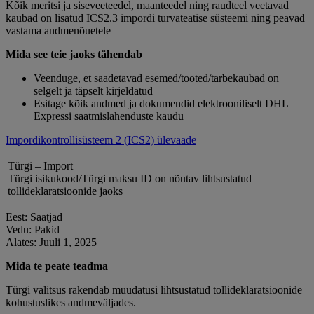
Kõik meritsi ja siseveeteedel, maanteedel ning raudteel veetavad
kaubad on lisatud ICS2.3 impordi turvateatise süsteemi ning peavad
vastama andmenõuetele
Mida see teie jaoks tähendab
Veenduge, et saadetavad esemed/tooted/tarbekaubad on
selgelt ja täpselt kirjeldatud
Esitage kõik andmed ja dokumendid elektrooniliselt DHL
Expressi saatmislahenduste kaudu
Impordikontrollisüsteem 2 (ICS2) ülevaade
Türgi – Import
Türgi isikukood/Türgi maksu ID on nõutav lihtsustatud
tollideklaratsioonide jaoks
Eest: Saatjad
Vedu: Pakid
Alates: Juuli 1, 2025
Mida te peate teadma
Türgi valitsus rakendab muudatusi lihtsustatud tollideklaratsioonide
kohustuslikes andmeväljades.