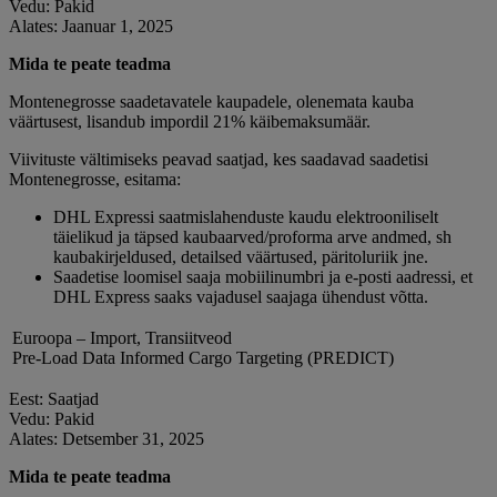
Vedu: Pakid
Alates: Jaanuar 1, 2025
Mida te peate teadma
Montenegrosse saadetavatele kaupadele, olenemata kauba
väärtusest, lisandub impordil 21% käibemaksumäär.
Viivituste vältimiseks peavad saatjad, kes saadavad saadetisi
Montenegrosse, esitama:
DHL Expressi saatmislahenduste kaudu elektrooniliselt
täielikud ja täpsed kaubaarved/proforma arve andmed, sh
kaubakirjeldused, detailsed väärtused, päritoluriik jne.
Saadetise loomisel saaja mobiilinumbri ja e-posti aadressi, et
DHL Express saaks vajadusel saajaga ühendust võtta.
Euroopa – Import, Transiitveod
Pre-Load Data Informed Cargo Targeting (PREDICT)
Eest: Saatjad
Vedu: Pakid
Alates: Detsember 31, 2025
Mida te peate teadma