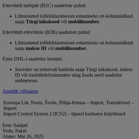
Ettevõttelt tarbijale (B2C) saadetiste puhul:
Lihtsustatud tollideklaratsiooni esitamiseks on kohustuslikud
saaja
Türgi isikukood
või
mobiilinumber
.
Ettevõttelt ettevõttele (B2B) saadetiste puhul:
Lihtsustatud tollideklaratsiooni esitamiseks on kohustuslikud
saaja
maksu ID
või
mobiilinumber
.
Enne DHL-i saadetise loomist:
Soovitav on eelnevalt hankida saaja Türgi isikukood, maksu
ID või mobiiltelefoninumber ning lisada need saadetise
andmetesse.
Ametlik väljaanne
Euroopa Liit, Norra, Šveits, Põhja-Iirimaa – Import, Transiitveod –
Import
Import Control System 2 (ICS2) – täpsed kaubarea kirjeldused
Eest: Saatjad
Vedu: Pakid
Alates: Mai 26, 2025