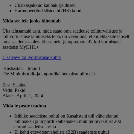
Üksikasjalikud kaubakirjeldused
Harmoneeritud süsteemi (HS) kood
Mida see teie jaoks tähendab
Üks tähtsamaid asju, mida saate oma saadetise tolliturvalisuse ja
tollivormistuse läbimiseks teha, on veenduda, et kirjeldaksite täpselt
oma saadetises olevaid esemeid (kaupu/tooteid), kui vormistate
saadetisi MyDHL+
Lisateave tollivormistuse kohta
Kashastan – Import
De Minimis tolli- ja impordikäibemaksu piirmäär
Eest: Saatjad
Vedu: Pakid
Alates: Aprill 1, 2024
Mida te peate teadma
Isiklike saadetiste puhul on Kasahstani toll vähendanud
tollimaksu ja impordi käibemaksu miinimumväärtust 200
euroni saadetise kohta
Ei kehti ettevõtetevaheliste (B2B) saadetiste puhul