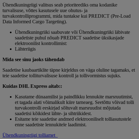
Ühendkuningriigi valitsus seab prioriteediks oma kodanike
turvalisuse, võttes kasutusele uue ohutus- ja
turvakontrolliprogrammi, mida tuntakse kui PREDICT (Pre-Load
Data Informed Cargo Targeting).
Ühendkuningriiki saabuvate või Ühendkuningriiki läbivate
saadetiste puhul nõuab PREDICT saadetise üksikasjade
elektroonilist kontrollimist:
Lähteriigis
Mida see sinu jaoks tähendab
Saadetise kaubaartiklite täpne kirjeldus on väga oluline tagamaks, et
teie saadetise tolliturvalisuse kontroll ja tollivormistus sujuks.
Kuidas DHL Express aitab::
Kasutame dünaamilist ja paindlikku lennukite marsruutimist,
et tagada alati võimalikult kiire tarneaeg. Seetõttu võivad tolli
turvakontrolli eeskirjad sõltuvalt marsruudist mõjutada
saadetisi kõikidest lähte- ja sihtriikidest.
Esitame teie saadetise andmed elektrooniliselt tolliasutustele
enne saadetiste lennukitele laadimist.
Ühendkuningriigi tolliamet