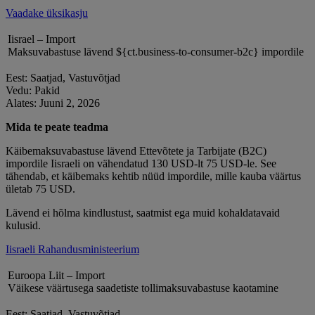
Vaadake üksikasju
Iisrael – Import
Maksuvabastuse lävend ${ct.business-to-consumer-b2c} impordile
Eest: Saatjad, Vastuvõtjad
Vedu: Pakid
Alates: Juuni 2, 2026
Mida te peate teadma
Käibemaksuvabastuse lävend Ettevõtete ja Tarbijate (B2C)
impordile Iisraeli on vähendatud 130 USD-lt 75 USD-le. See
tähendab, et käibemaks kehtib nüüd impordile, mille kauba väärtus
ületab 75 USD.
Lävend ei hõlma kindlustust, saatmist ega muid kohaldatavaid
kulusid.
Iisraeli Rahandusministeerium
Euroopa Liit – Import
Väikese väärtusega saadetiste tollimaksuvabastuse kaotamine
Eest: Saatjad, Vastuvõtjad