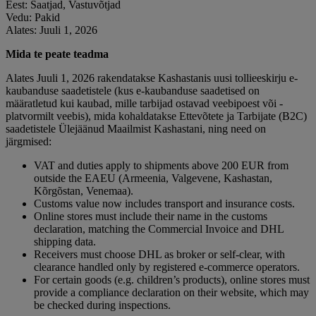
Eest: Saatjad, Vastuvõtjad
Vedu: Pakid
Alates: Juuli 1, 2026
Mida te peate teadma
Alates Juuli 1, 2026 rakendatakse Kashastanis uusi tollieeskirju e-
kaubanduse saadetistele (kus e-kaubanduse saadetised on
määratletud kui kaubad, mille tarbijad ostavad veebipoest või -
platvormilt veebis), mida kohaldatakse Ettevõtete ja Tarbijate (B2C)
saadetistele Ülejäänud Maailmist Kashastani, ning need on
järgmised:
VAT and duties apply to shipments above 200 EUR from
outside the EAEU (Armeenia, Valgevene, Kashastan,
Kõrgõstan, Venemaa).
Customs value now includes transport and insurance costs.
Online stores must include their name in the customs
declaration, matching the Commercial Invoice and DHL
shipping data.
Receivers must choose DHL as broker or self-clear, with
clearance handled only by registered e-commerce operators.
For certain goods (e.g. children’s products), online stores must
provide a compliance declaration on their website, which may
be checked during inspections.