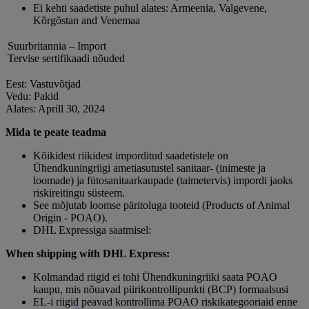
Ei kehti saadetiste puhul alates: Armeenia, Valgevene,
Kõrgõstan and Venemaa
Suurbritannia – Import
Tervise sertifikaadi nõuded
Eest: Vastuvõtjad
Vedu: Pakid
Alates: Aprill 30, 2024
Mida te peate teadma
Kõikidest riikidest imporditud saadetistele on
Ühendkuningriigi ametiasutustel sanitaar- (inimeste ja
loomade) ja fütosanitaarkaupade (taimetervis) impordi jaoks
riskireitingu süsteem.
See mõjutab loomse päritoluga tooteid (Products of Animal
Origin - POAO).
DHL Expressiga saatmisel:
When shipping with DHL Express:
Kolmandad riigid ei tohi Ühendkuningriiki saata POAO
kaupu, mis nõuavad piirikontrollipunkti (BCP) formaalsusi
EL-i riigid peavad kontrollima POAO riskikategooriaid enne