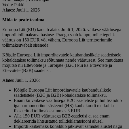
Vedu: Pakid
Alates: Juuli 1, 2026
Mida te peate teadma
Euroopa Liit (EU) kaotab alates Juuli 1, 2026. väikese väärtusega
impordi tollimaksuvabastuse. Praegu saab kaupu, mille tegelik
väärtus on 150 EUR või vähem, Euroopa Liit territooriumile
tollimaksuvabalt siseneda.
Kõigile Euroopa Liit imporditavatele kaubanduslikele saadetistele
kohaldatakse tollimaksu sõltumata nende väärtusest. See muudatus
mõjutab nii Ettevõtete ja Tarbijate (B2C) kui ka Ettevõtete ja
Ettevõtete (B2B) saadetisi.
Alates Juuli 1, 2026:
Kõigile Euroopa Liit imporditavatele kaubanduslikele
saadetistele (B2C ja B2B) kohaldatakse tollimaksu.
Enamiku väikese väärtusega B2C-saadetiste puhul lisandub
iga harmoneeritud süsteemi (HS) kaubakoodi rea kohta
fikseeritud tollimaks summas 3 EUR.
Alla 150 EUR väärtusega B2B-saadetisi ei saa enam
deklareerida lihtsustatud tollideklaratsiooni alusel.
Impordi käibemaks kohaldub jätkuvalt samadel alustel nagu