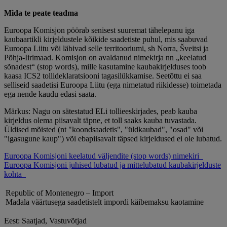
Mida te peate teadma
Euroopa Komisjon pöörab senisest suuremat tähelepanu iga
kaubaartikli kirjeldustele kõikide saadetiste puhul, mis saabuvad
Euroopa Liitu või läbivad selle territooriumi, sh Norra, Šveitsi ja
Põhja-Iirimaad. Komisjon on avaldanud nimekirja nn „keelatud
sõnadest“ (stop words), mille kasutamine kaubakirjelduses toob
kaasa ICS2 tollideklaratsiooni tagasilükkamise. Seetõttu ei saa
selliseid saadetisi Euroopa Liitu (ega nimetatud riikidesse) toimetada
ega nende kaudu edasi saata.
Märkus: Nagu on sätestatud ELi tollieeskirjades, peab kauba
kirjeldus olema piisavalt täpne, et toll saaks kauba tuvastada.
Üldised mõisted (nt "koondsaadetis", "üldkaubad", "osad" või
"igasugune kaup") või ebapiisavalt täpsed kirjeldused ei ole lubatud.
Euroopa Komisjoni keelatud väljendite (stop words) nimekiri
Euroopa Komisjoni juhised lubatud ja mittelubatud kaubakirjelduste
kohta
Republic of Montenegro – Import
Madala väärtusega saadetistelt impordi käibemaksu kaotamine
Eest: Saatjad, Vastuvõtjad