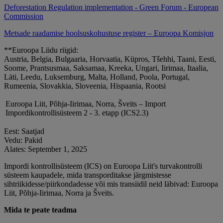
Deforestation Regulation implementation - Green Forum - European
Commission
Metsade raadamise hoolsuskohustuse register – Euroopa Komisjon
**Euroopa Liidu riigid:
Austria, Belgia, Bulgaaria, Horvaatia, Küpros, Tšehhi, Taani, Eesti,
Soome, Prantsusmaa, Saksamaa, Kreeka, Ungari, Iirimaa, Itaalia,
Läti, Leedu, Luksemburg, Malta, Holland, Poola, Portugal,
Rumeenia, Slovakkia, Sloveenia, Hispaania, Rootsi
Euroopa Liit, Põhja-Iirimaa, Norra, Šveits – Import
Impordikontrollisüsteem 2 - 3. etapp (ICS2.3)
Eest: Saatjad
Vedu: Pakid
Alates: September 1, 2025
Impordi kontrollisüsteem (ICS) on Euroopa Liit's turvakontrolli
süsteem kaupadele, mida transporditakse järgmistesse
sihtriikidesse/piirkondadesse või mis transiidil neid läbivad: Euroopa
Liit, Põhja-Iirimaa, Norra ja Šveits.
Mida te peate teadma