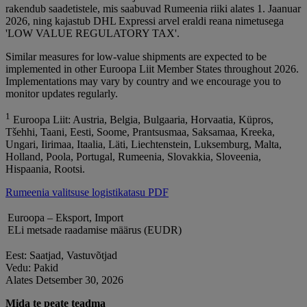
rakendub saadetistele, mis saabuvad Rumeenia riiki alates 1. Jaanuar
2026, ning kajastub DHL Expressi arvel eraldi reana nimetusega
'LOW VALUE REGULATORY TAX'.
Similar measures for low-value shipments are expected to be
implemented in other Euroopa Liit Member States throughout 2026.
Implementations may vary by country and we encourage you to
monitor updates regularly.
1
Euroopa Liit: Austria, Belgia, Bulgaaria, Horvaatia, Küpros,
Tšehhi, Taani, Eesti, Soome, Prantsusmaa, Saksamaa, Kreeka,
Ungari, Iirimaa, Itaalia, Läti, Liechtenstein, Luksemburg, Malta,
Holland, Poola, Portugal, Rumeenia, Slovakkia, Sloveenia,
Hispaania, Rootsi.
Rumeenia valitsuse logistikatasu PDF
Euroopa – Eksport, Import
ELi metsade raadamise määrus (EUDR)
Eest: Saatjad, Vastuvõtjad
Vedu: Pakid
Alates Detsember 30, 2026
Mida te peate teadma