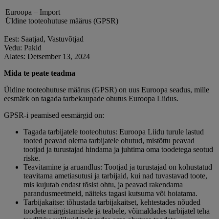
Euroopa – Import
Üldine tooteohutuse määrus (GPSR)
Eest: Saatjad, Vastuvõtjad
Vedu: Pakid
Alates: Detsember 13, 2024
Mida te peate teadma
Üldine tooteohutuse määrus (GPSR) on uus Euroopa seadus, mille
eesmärk on tagada tarbekaupade ohutus Euroopa Liidus.
GPSR-i peamised eesmärgid on:
Tagada tarbijatele tooteohutus: Euroopa Liidu turule lastud
tooted peavad olema tarbijatele ohutud, mistõttu peavad
tootjad ja turustajad hindama ja juhtima oma toodetega seotud
riske.
Teavitamine ja aruandlus: Tootjad ja turustajad on kohustatud
teavitama ametiasutusi ja tarbijaid, kui nad tuvastavad toote,
mis kujutab endast tõsist ohtu, ja peavad rakendama
parandusmeetmeid, näiteks tagasi kutsuma või hoiatama.
Tarbijakaitse: tõhustada tarbijakaitset, kehtestades nõuded
toodete märgistamisele ja teabele, võimaldades tarbijatel teha