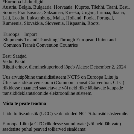
*Euroopa Liidu riigid:
Austria, Belgia, Bulgaaria, Horvaatia, Küpros, Tšehhi, Taani, Eesti,
Soome, Prantsusmaa, Saksamaa, Kreeka, Ungari, Iirimaa, Itaalia,
Läti, Leedu, Luksemburg, Malta, Holland, Poola, Portugal,
Rumeenia, Slovakkia, Sloveenia, Hispaania, Rootsi
Euroopa – Import
Shipments To and Transiting Through European Union and
Common Transit Convention Countries
Eest: Saatjad
Vedu: Pakid
Riigiti erinev, üleminekuperiood lõpeb Alates: Detsember 2, 2024
Uus arvutipõhine transiidisüsteem NCTS on Euroopa Liitu ja
Ühistransiidikonventsiooni (Common Transit Convention, CTC)
riikidesse maanteel saadetavate või neid riike läbitavate kaupade
transiidideklaratsioonide elektrooniline süsteem.
Mida te peate teadma
Liidu tolliseadustik (UCC) seab nõuded NCTS-transiidisüsteemile.
Euroopa Liitu ja CTC riikidesse suunduvate (või neid läbivate)
saadetiste puhul peavad tolliarved sisaldama: