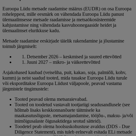
Euroopa Liidu metsade raadamise määrus (EUDR) on osa Euroopa
roheleppest, mille eesmärk on vähendada Euroopa Liidu panust
ülemaailmsesse metsade raadamisse ja metsaökosüsteemide
kahjustamisse ning vähendada kasvuhoonegaaside heidet ja
ülemaailmset elurikkuse kadu.
Metsade raadamise eeskirjade täielik rakendamine ja jõustamine
toimub järgmiselt:
Detsember 2026 – keskmised ja suured ettevõtted
Juuni 2027 – mikro- ja väikeettevõtted
Asjakohased kaubad (veiseliha, puit, kakao, soja, palmiõli, kohv,
kumm) ja neist saadud tooted, mida tuuakse Euroopa Liidu turule
või eksporditakse Euroopa Liidust väljapoole, peavad vastama
järgmistele tingimustele:
Tooted peavad olema metsaraievabad.
Tooted on toodetud vastavalt tootjariigi seadusandlusele (see
hõlmab lisaks keskkonnanõuete täitmisele ka
maakasutusõiguste, metsamajandamise, tööjõu-, maksu- ja/või
inimõigusalaste õigusaktidega seotud sätteid).
Toodetel peab olema hoolsuskohustuse avaldus (DDS - Due
Diligence Statement), mis tuleb eelnevalt esitada ELi metsade