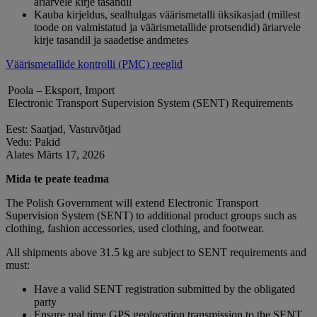
äriarvele kirje tasandil
Kauba kirjeldus, sealhulgas väärismetalli üksikasjad (millest
toode on valmistatud ja väärismetallide protsendid) äriarvele
kirje tasandil ja saadetise andmetes
Väärismetallide kontrolli (PMC) reeglid
Poola – Eksport, Import
Electronic Transport Supervision System (SENT) Requirements
Eest: Saatjad, Vastuvõtjad
Vedu: Pakid
Alates Märts 17, 2026
Mida te peate teadma
The Polish Government will extend Electronic Transport
Supervision System (SENT) to additional product groups such as
clothing, fashion accessories, used clothing, and footwear.
All shipments above 31.5 kg are subject to SENT requirements and
must:
Have a valid SENT registration submitted by the obligated
party
Ensure real time GPS geolocation transmission to the SENT