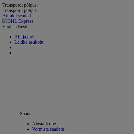
Transpordi põhjus:
Transpordi põhjus:
Admini seaded
English
Eesti
Abi ja tugi
Leidke asukoht
Saada
Alusta Kohe
Vormista saadetis