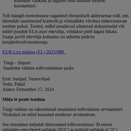
teadlikke valikuid ja tagades oma ohutuse toodete
kasutamisel.
Toll mängib tooteohutuse tagamisel tõenäoliselt aktiivsemat rolli, mis
tähendab suurenenud kontrolli ja võimalikke viivitusi mittevastavate
toodete puhul. Tooted, millel puuduvad nõutavad dokumendid või
millel puudub ELis asuv ettevõtja, võidakse piiril tagasi lükata.
Saatja ja/või ettevõtja kohustus on suhelda pädeva
turujärelevalveasutusega.
EUR-Lex määrus (EL) 2023/988
Türgi – Import
Saadetise väärtus tollivormistuse jaoks
Eest: Saatjad, Vastuvõtjad
Vedu: Pakid
Alates: Detsember 27, 2024
Mida te peate teadma
Türgi valitsus on rakendanud muudatusi tolliväärtuse arvutamisel.
Veokulud on nüüd kaasatud nendesse arvutustesse.
See muudatus mõjutab lihtsustatud tollivormistuse 30 eurost
piirmäära ettevõtetelt tarbijale (B2C) ja tarbijalt tarbijale (C2C)