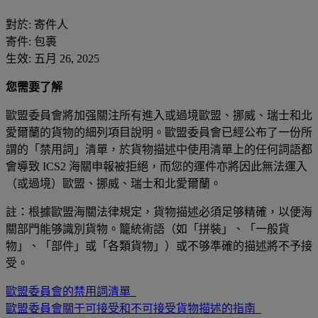
對於: 寄件人
寄件: 包裹
生效: 五月 26, 2025
您需要了解
歐盟委員會將加强關注所有進入或過境歐盟、挪威、瑞士和北
愛爾蘭的貨物的細列項目說明。歐盟委員會已經公布了一份所
謂的「禁用詞」清單，於貨物描述中使用清單上的任何詞語都
會導致 ICS2 海關申報被拒絕，而您的運件亦將因此無法運入
（或過境）歐盟、挪威、瑞士和北愛爾蘭。
註：根據歐盟海關法律規定，貨物描述必須足够精確，以便海
關部門能够識別貨物。籠統術語（如「拼裝」、「一般貨
物」、「部件」或「各類貨物」）或不够準確的描述將不予接
受。
歐盟委員會的禁用詞清單
歐盟委員會關于可接受和不可接受貨物描述的指南