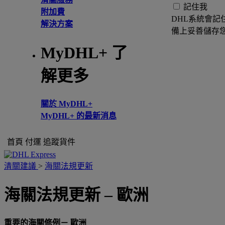
記住我
附加費
DHL系統會記
解決方案
備上妥善儲存
MyDHL+ 了
解更多
關於 MyDHL+
MyDHL+ 的最新消息
首頁
付運
追蹤貨件
清關建議
>
海關法規更新
海關法規更新 – 歐洲
重要的海關修例－ 歐洲