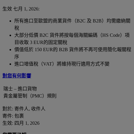
生效 七月 1, 2026:
所有進口至歐盟的商業貨件（B2C 及 B2B）均需繳納關
稅
大部分低價 B2C 貨件將按每個海關編碼（HS Code）項
目收取 3 EUR的固定關稅
價值低於 150 EUR的 B2B 貨件將不再可使用簡化報關程
序
進口增值稅（VAT）將維持現行適用方式不變
對您有何影響
瑞士 – 進口貨物
貴金屬管制（PMC）規則
對於: 寄件人, 收件人
寄件: 包裹
生效: 四月 1, 2026