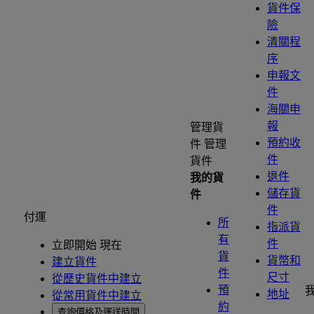
貨件保
險
清關程
序
申報文
件
海關申
報
管理貨
預約收
件
管理
件
貨件
退件
我的貨
儲存貨
件
件
付運
所
指派貨
有
件
立即開始 現在
貨
貨幣和
建立貨件
件
尺寸
從歷史貨件中建立
預
地址
從常用貨件中建立
約
查詢價格及運送時間