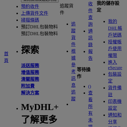
我的儲存設
收
追蹤貨
預約收件
定
件
件
上傳貨件文件
查
掃描條碼
我的
追
詢
預訂DHL包裝物料
DHL帳
蹤
通
預訂DHL包裝物料
戶號碼
貨
訊
授權帳
件
錄
探索
戶使用
根
報
首
權限
據
告
頁
進入
參
派送服務
eSecure
等待操
考
增值服務
包裝設
作
訊
清關服務
定
息
附加費
(
)
貨件備
追
解決方案
查
註
蹤
看
印表機
MyDHL+
所
設定
有
通知和
了解更多
未
分享
提