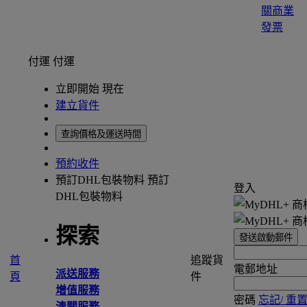
關商業
發票
付運
付運
立即開始 現在
建立貨件
查詢價格及運送時間
預約收件
預訂DHL包裝物料
預訂
登入
DHL包裝物料
探索
發送啟動郵件
首
追蹤貨
電郵地址
派送服務
頁
件
增值服務
密碼
忘記/ 重
清關服務