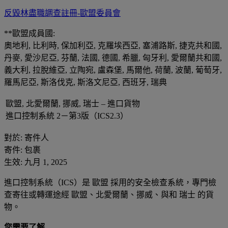
反毀林盡職調查註冊-歐盟委員會
**歐盟成員國:
奧地利, 比利時, 保加利亞, 克羅埃西亞, 塞浦路斯, 捷克共和國,
丹麥, 愛沙尼亞, 芬蘭, 法國, 德國, 希臘, 匈牙利, 愛爾蘭共和國,
義大利, 拉脫維亞, 立陶宛, 盧森堡, 馬爾他, 荷蘭, 波蘭, 葡萄牙,
羅馬尼亞, 斯洛伐克, 斯洛文尼亞, 西班牙, 瑞典
歐盟, 北愛爾蘭, 挪威, 瑞士 – 進口貨物
進口控制系統 2－第3版（ICS2.3）
對於: 寄件人
寄件: 包裹
生效: 九月 1, 2025
進口控制系統（ICS）是 歐盟 採用的安全檢查系統，專門檢
查寄往或轉運途經 歐盟、北愛爾蘭、挪威、與和 瑞士 的貨
物。
您需要了解