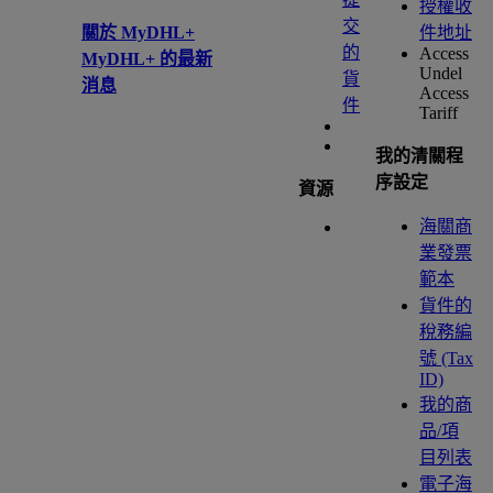
授權收
交
關於 MyDHL+
件地址
的
Access
MyDHL+ 的最新
Undel
貨
消息
Access
件
Tariff
我的清關程
序設定
資源
海關商
業發票
範本
貨件的
稅務編
號 (Tax
ID)
我的商
品/項
目列表
電子海