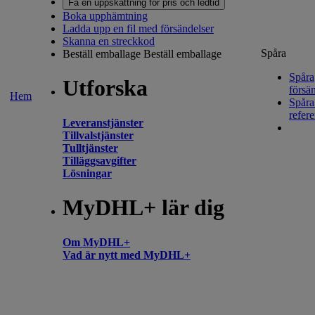
Få en uppskattning för pris och ledtid
Boka upphämtning
Ladda upp en fil med försändelser
Skanna en streckkod
Spåra
Beställ emballage
Beställ emballage
Spåra
Utforska
försä
Hem
Spår
refer
Leveranstjänster
Tillvalstjänster
Tulltjänster
Tilläggsavgifter
Lösningar
MyDHL+ lär dig
Om MyDHL+
Vad är nytt med MyDHL+