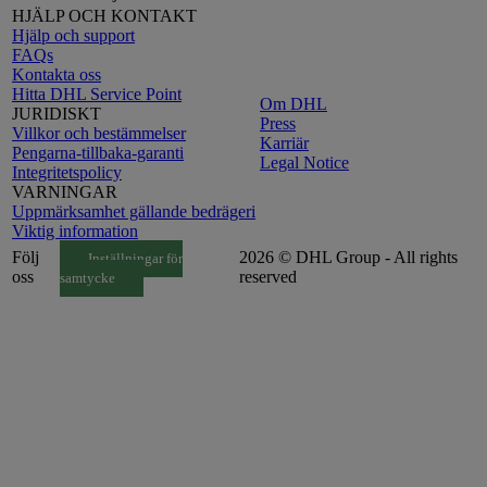
HJÄLP OCH KONTAKT
Hjälp och support
FAQs
Kontakta oss
Hitta DHL Service Point
Om DHL
JURIDISKT
Press
Villkor och bestämmelser
Karriär
Pengarna-tillbaka-garanti
Legal Notice
Integritetspolicy
VARNINGAR
Uppmärksamhet gällande bedrägeri
Viktig information
Följ
2026 © DHL Group - All rights
Inställningar för
oss
reserved
samtycke