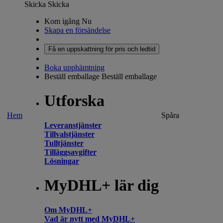
Skicka
Skicka
Kom igång Nu
Skapa en försändelse
Få en uppskattning för pris och ledtid
Boka upphämtning
Beställ emballage
Beställ emballage
Utforska
Hem
Spåra
Leveranstjänster
Tillvalstjänster
Tulltjänster
Tilläggsavgifter
Lösningar
MyDHL+ lär dig
Om MyDHL+
Vad är nytt med MyDHL+