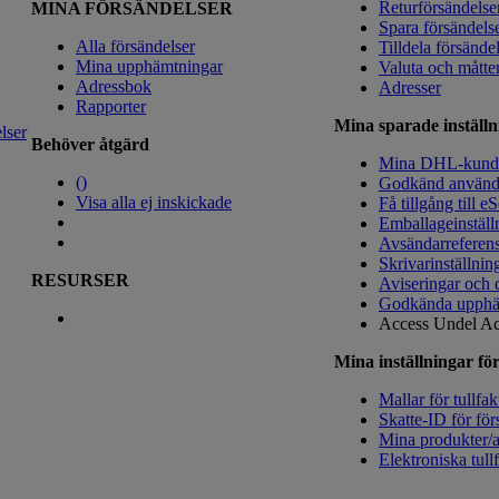
Returförsändelse
MINA FÖRSÄNDELSER
Spara försändels
Alla försändelser
Tilldela försände
Mina upphämtningar
Valuta och måtte
Adressbok
Adresser
Rapporter
Mina sparade inställn
lser
Behöver åtgärd
Mina DHL-kun
(
)
Godkänd använd
Visa alla ej inskickade
Få tillgång till e
Emballageinställ
Avsändarreferen
Skrivarinställnin
RESURSER
Aviseringar och 
Godkända upphä
Access Undel
Ac
Mina inställningar för
Mallar för tullfak
Skatte-ID för för
Mina produkter/ar
Elektroniska tull