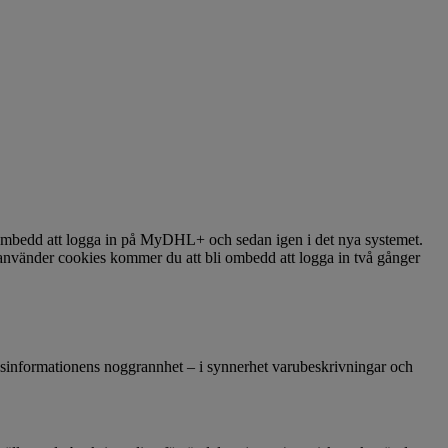
 ombedd att logga in på MyDHL+ och sedan igen i det nya systemet.
nvänder cookies kommer du att bli ombedd att logga in två gånger
ransinformationens noggrannhet – i synnerhet varubeskrivningar och