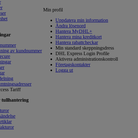
r
er
Min profil
lser
nhet
Uppdatera min information
Ändra lösenord
Hantera MyDHL+
ingar
Hantera mina kreditkort
Hantera rabattcheckar
dnummer
Min standard skeppningsdress
ning av kundnummer
DHL Express Login Profile
Secure
Aktivera administrationskontroll
ningar
Företagskontakter
ser
Logga ut
gar
delning
mtningsadresser
cess Tariff
 tullhantering
turor
sändelse
tiklar
fakturor