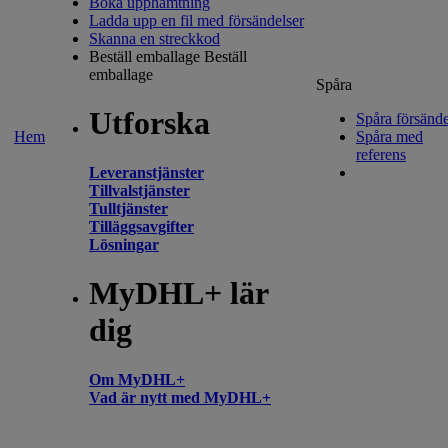
Boka upphämtning
Ladda upp en fil med försändelser
Skanna en streckkod
Beställ emballage
Beställ
emballage
Spåra
Utforska
Spåra försände
Hem
Spåra med
referens
Leveranstjänster
Tillvalstjänster
Tulltjänster
Tilläggsavgifter
Lösningar
MyDHL+ lär
dig
Om MyDHL+
Vad är nytt med MyDHL+