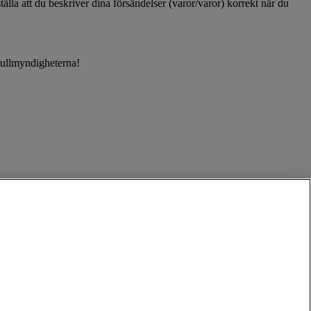
älla att du beskriver dina försändelser (varor/varor) korrekt när du
 tullmyndigheterna!
Se video om MyDHL+