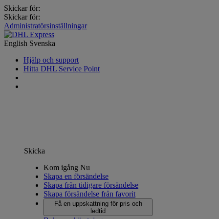
Skickar för:
Skickar för:
Administratörsinställningar
English
Svenska
Hjälp och support
Hitta DHL Service Point
Skicka
Kom igång Nu
Skapa en försändelse
Skapa från tidigare försändelse
Skapa försändelse från favorit
Få en uppskattning för pris och
ledtid