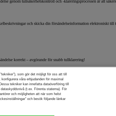
delse genom tullsäkerhetskontroll och -klareringsprocessen är att säkerst
ikelbeskrivningar och skicka din försändelseinformation elektroniskt till
ändelse korrekt – avgörande för snabb tullklarering!
kniker”), som gör det möjligt för oss att till
 konfigurera våra erbjudanden för maximal
essa tekniker kan innefatta dataöverföring till
 dataskyddsnivå (t.ex. Förenta staterna). För
rantörer och möjligheten att när som helst
yckesinställningar” och besök följande länkar