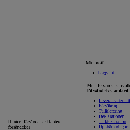
Min profil
Logga ut
Mina försändelseinställ
Försändelsestandard
Leveransalternat
Försäkring
Tullklarering
Deklarationer
Tulldeklaration
Hantera försändelser
Hantera
Upphämtningar
försändelser