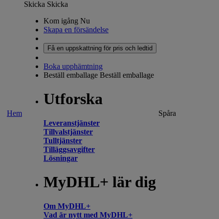
Skicka
Skicka
Kom igång Nu
Skapa en försändelse
Få en uppskattning för pris och ledtid
Boka upphämtning
Beställ emballage
Beställ emballage
Utforska
Hem
Spåra
Leveranstjänster
Tillvalstjänster
Tulltjänster
Tilläggsavgifter
Lösningar
MyDHL+ lär dig
Om MyDHL+
Vad är nytt med MyDHL+