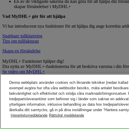
En av de viktigaste sakerna du kan göra för att hjälpa din försän
skapar försändelser i MyDHL+
Vad MyDHL+ gör för att hjälpa
Vi har introducerat nya funktioner för att hjälpa dig ange korrekta art
Snabbare tullklarering
Tips om tullfakturan
Skapa en försändelse
MyDHL+ Funktioner hjälper dig!
Dra nytta av MyDHL+-funktionerna för att beskriva varorna i din förs
Se video om MyDHL+
Denna webbplats använder cookies och liknande tekniker (nedan kallad ”te
exempel avgöra hur ofta våra webbsidor besöks, mäta antalet besökare,
bekvämlighet och effektivitet och stödja våra marknadsföringsinsatser. D
Tillbaka till början
tredjepartsleverantörer som befinner sig i länder som saknar en adekvat
ytterligare information, inklusive behandling av data hos tredjepartsleve
HJÄLP OCH KONTAKT
återkalla ditt samtycke, gå in på dina inställningar under ”Hantera samt
Hjälp och support
FAQs
Integritetsmeddelande
Rättsligt meddelande
Kontakta oss
Hitta DHL Service Point
Om DHL