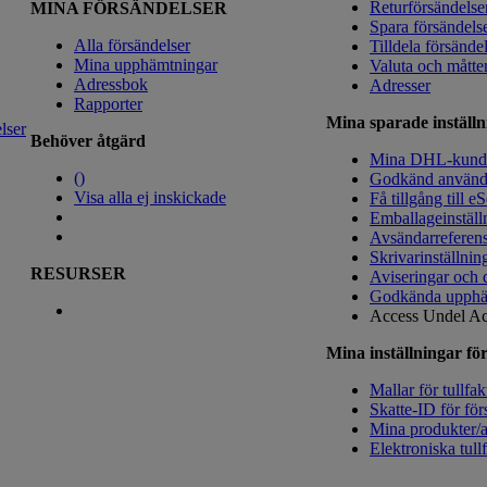
Returförsändelse
MINA FÖRSÄNDELSER
Spara försändels
Alla försändelser
Tilldela försände
Mina upphämtningar
Valuta och måtte
Adressbok
Adresser
Rapporter
Mina sparade inställn
lser
Behöver åtgärd
Mina DHL-kun
(
)
Godkänd använd
Visa alla ej inskickade
Få tillgång till e
Emballageinställ
Avsändarreferen
Skrivarinställnin
RESURSER
Aviseringar och 
Godkända upphä
Access Undel
Ac
Mina inställningar för
Mallar för tullfak
Skatte-ID för för
Mina produkter/ar
Elektroniska tull