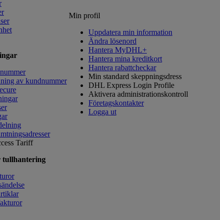
r
er
Min profil
lser
nhet
Uppdatera min information
Ändra lösenord
Hantera MyDHL+
ingar
Hantera mina kreditkort
Hantera rabattcheckar
dnummer
Min standard skeppningsdress
ning av kundnummer
DHL Express Login Profile
Secure
Aktivera administrationskontroll
ningar
Företagskontakter
ser
Logga ut
gar
delning
mtningsadresser
cess Tariff
 tullhantering
turor
sändelse
tiklar
fakturor