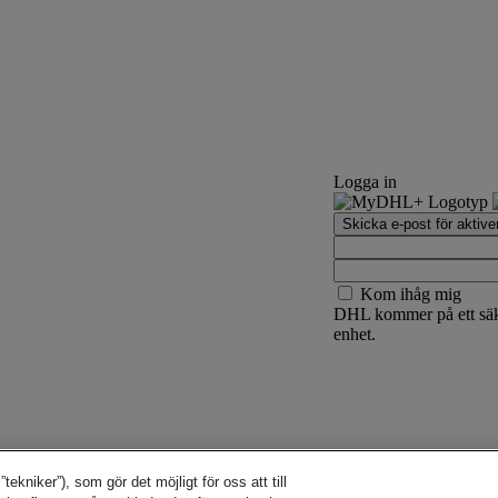
Logga in
Skicka e-post för aktive
Kom ihåg mig
DHL kommer på ett säke
enhet.
kniker”), som gör det möjligt för oss att till