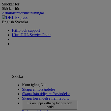
Skickar för:
Skickar för:
Administratörsinställningar
English
Svenska
Hjälp och support
Hitta DHL Service Point
Skicka
Kom igång Nu
Skapa en försändelse
Skapa från tidigare försändelse
Skapa försändelse från favorit
Få en uppskattning för pris och
ledtid