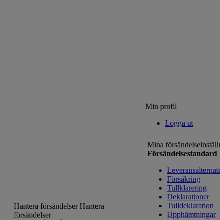
Min profil
Logga ut
Mina försändelseinställ
Försändelsestandard
Leveransalternat
Försäkring
Tullklarering
Deklarationer
Tulldeklaration
Hantera försändelser
Hantera
Upphämtningar
försändelser