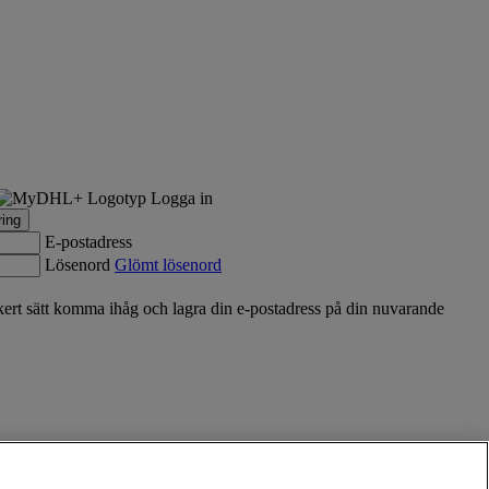
Logga in
ring
E-postadress
Lösenord
Glömt lösenord
rt sätt komma ihåg och lagra din e-postadress på din nuvarande