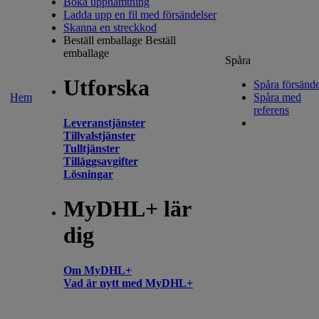
Boka upphämtning
Ladda upp en fil med försändelser
Skanna en streckkod
Beställ emballage
Beställ
emballage
Spåra
Utforska
Spåra försände
Hem
Spåra med
referens
Leveranstjänster
Tillvalstjänster
Tulltjänster
Tilläggsavgifter
Lösningar
MyDHL+ lär
dig
Om MyDHL+
Vad är nytt med MyDHL+