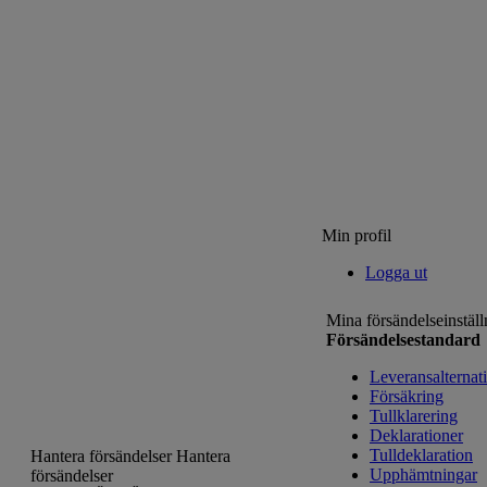
Min profil
Logga ut
Mina försändelseinställ
Försändelsestandard
Leveransalternat
Försäkring
Tullklarering
Deklarationer
Tulldeklaration
Hantera försändelser
Hantera
Upphämtningar
försändelser