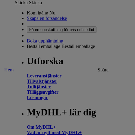
Skicka
Skicka
Kom igång Nu
Skapa en försändelse
Få en uppskattning för pris och ledtid
Boka upphämtning
Beställ emballage
Beställ emballage
Utforska
Hem
Spåra
Leveranstjänster
Tillvalstjänster
Tulltjänster
Tilläggsavgifter
Lösningar
MyDHL+ lär dig
Om MyDHL+
Vad är nytt med MyDHL+