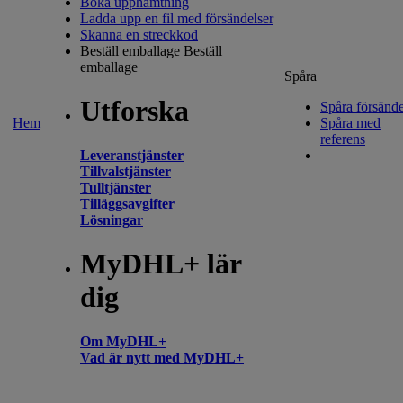
Boka upphämtning
Ladda upp en fil med försändelser
Skanna en streckkod
Beställ emballage
Beställ
emballage
Spåra
Utforska
Spåra försände
Hem
Spåra med
referens
Leveranstjänster
Tillvalstjänster
Tulltjänster
Tilläggsavgifter
Lösningar
MyDHL+ lär
dig
Om MyDHL+
Vad är nytt med MyDHL+