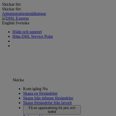
Skickar för:
Skickar för:
Administratörsinställningar
English
Svenska
Hjälp och support
Hitta DHL Service Point
Skicka
Kom igång Nu
Skapa en försändelse
Skapa från tidigare försändelse
Skapa försändelse från favorit
Få en uppskattning för pris och
ledtid