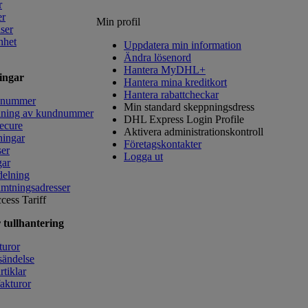
r
er
Min profil
lser
nhet
Uppdatera min information
Ändra lösenord
Hantera MyDHL+
ingar
Hantera mina kreditkort
Hantera rabattcheckar
dnummer
Min standard skeppningsdress
ning av kundnummer
DHL Express Login Profile
Secure
Aktivera administrationskontroll
ningar
Företagskontakter
ser
Logga ut
gar
delning
mtningsadresser
cess Tariff
 tullhantering
turor
sändelse
tiklar
fakturor