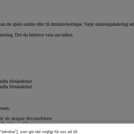
n du spåra online eller få direktaviseringar. Varje statusuppdatering ink
rering. Det du behöver veta om tullen:
erans.
när de skapar försändelsen
ler lämna till en granne
kniker”), som gör det möjligt för oss att till