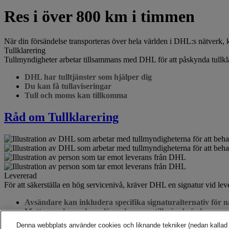
Res i över 800 km i timmen
När din försändelse transporteras över hela världen i DHL:s nätverk, ka
Tullklarering
Tullmyndigheter arbetar tillsammans med DHL för att påskynda tullkla
DHL har tulltjänster som hjälper dig
Du kan få tullaviseringar
Tull och moms kan tillkomma
Råd om Tullklarering
Levererad
För att säkerställa en hög servicenivå, kräver DHL en signatur vid lev
Avsändare kan inkludera specifika signaturalternativ för 
Mottagare kan schemalägga leverans till när de är hemma el
Denna webbplats använder cookies och liknande tekniker (nedan kallad ”te