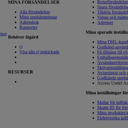
Returförsändelse
MINA FÖRSÄNDELSER
Spara försändels
Alla försändelser
Tilldela försände
Mina upphämtningar
Valuta och måtte
Adressbok
Adresser
Rapporter
Mina sparade inställn
lser
Behöver åtgärd
Mina DHL-kun
(
)
Godkänd använd
Visa alla ej inskickade
Få tillgång till e
Emballageinställ
Avsändarreferen
Skrivarinställnin
RESURSER
Aviseringar och 
Godkända upphä
Access Undel
Ac
Mina inställningar för
Mallar för tullfak
Skatte-ID för för
Mina produkter/ar
Elektroniska tull