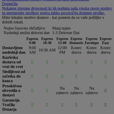
Doplačila
Nekatere izjemne dejavnosti ki jih podpira naša visoka raven storitev
in spremembe stroškov goriva lahko povzročijo dodatne stroške.
Hitre lokalne storitve dostave - kar pomeni da so vaše pošiljke v
dobrih rokah.
Nujno časovno občutljivo
Manj nujno
Naslednji možni delovni dan
1-3 Delovne Dni
Express
Express
Express
Express
Express
Express
9:00
10:30
12:00
Domestic
Envelope
Easy
Dostavljeno
9:00
12:00
Konec
Konec
Konec
10:30 AM
naslednji dan
AM
PM
dneva
dneva
dneva
Kurirska
dostava od






vrat do vrat
Sledljivost od
začetka do






konca
Proaktivna
Na
Na
Na
obvestila o



zahtevo
zahtevo
zahtevo
dostavi
Garancija
Vračila






Denarja