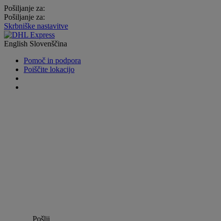
Pošiljanje za:
Pošiljanje za:
Skrbniške nastavitve
English
Slovenščina
Pomoč in podpora
Poiščite lokacijo
Pošlji