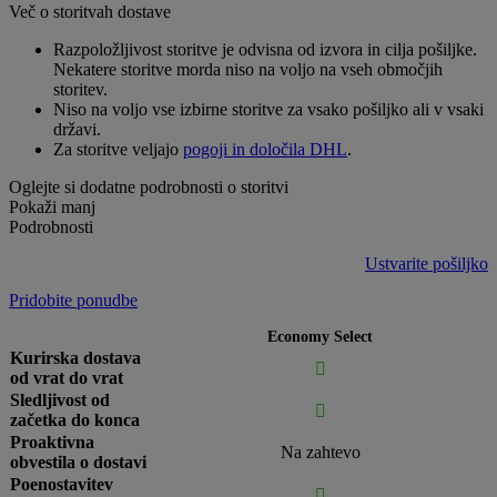
Več o storitvah dostave
Razpoložljivost storitve je odvisna od izvora in cilja pošiljke.
Nekatere storitve morda niso na voljo na vseh območjih
storitev.
Niso na voljo vse izbirne storitve za vsako pošiljko ali v vsaki
državi.
Za storitve veljajo
pogoji in določila DHL
.
Oglejte si dodatne podrobnosti o storitvi
Pokaži manj
Podrobnosti
Ustvarite pošiljko
Pridobite ponudbe
Economy Select
Kurirska dostava

od vrat do vrat
Sledljivost od

začetka do konca
Proaktivna
Na zahtevo
obvestila o dostavi
Poenostavitev
