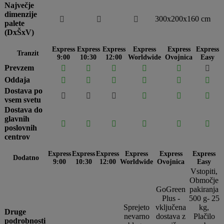
Največje
dimenzije
300x200x160 cm



palete
(DxŠxV)
Express
Express
Express
Express
Express
Express
Tranzit
9:00
10:30
12:00
Worldwide
Ovojnica
Easy
Prevzem






Oddaja






Dostava po






vsem svetu
Dostava do
glavnih






poslovnih
centrov
Express
Express
Express
Express
Express
Express
Dodatno
9:00
10:30
12:00
Worldwide
Ovojnica
Easy
Vstopiti,
Območje
GoGreen
pakiranja
Plus -
500 g- 25
Sprejeto
vključena
kg,
Druge
nevarno
dostava z
Plačilo
podrobnosti