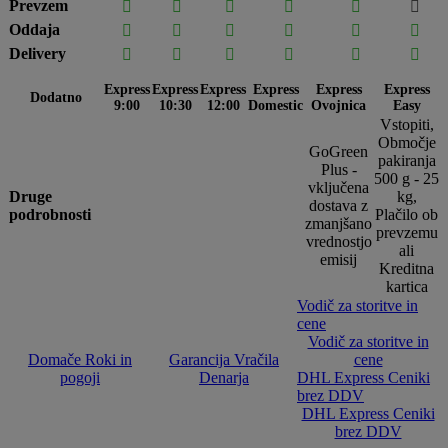
Prevzem






Oddaja






Delivery






Express
Express
Express
Express
Express
Express
Dodatno
9:00
10:30
12:00
Domestic
Ovojnica
Easy
Vstopiti,
Območje
GoGreen
pakiranja
Plus -
500 g - 25
vključena
Druge
kg,
dostava z
podrobnosti
Plačilo ob
zmanjšano
prevzemu
vrednostjo
ali
emisij
Kreditna
kartica
Vodič za storitve in
cene
Vodič za storitve in
Domače Roki in
Garancija Vračila
cene
pogoji
Denarja
DHL Express Ceniki
brez DDV
DHL Express Ceniki
brez DDV