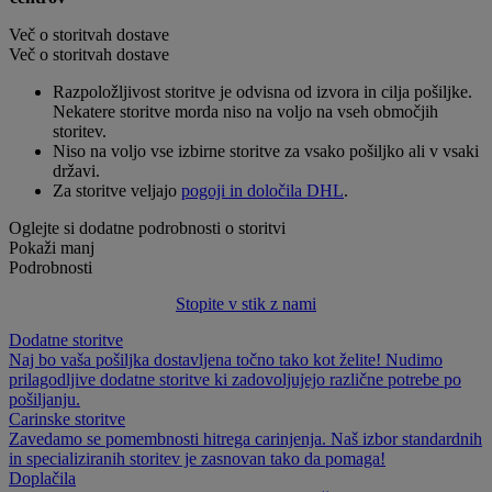
Več o storitvah dostave
Več o storitvah dostave
Razpoložljivost storitve je odvisna od izvora in cilja pošiljke.
Nekatere storitve morda niso na voljo na vseh območjih
storitev.
Niso na voljo vse izbirne storitve za vsako pošiljko ali v vsaki
državi.
Za storitve veljajo
pogoji in določila DHL
.
Oglejte si dodatne podrobnosti o storitvi
Pokaži manj
Podrobnosti
Stopite v stik z nami
Dodatne storitve
Naj bo vaša pošiljka dostavljena točno tako kot želite! Nudimo
prilagodljive dodatne storitve ki zadovoljujejo različne potrebe po
pošiljanju.
Carinske storitve
Zavedamo se pomembnosti hitrega carinjenja. Naš izbor standardnih
in specializiranih storitev je zasnovan tako da pomaga!
Doplačila