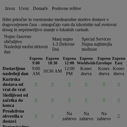
Izvoz
Uvoz
Domače
Poslovne rešitve
Hitre priročne in vsestranske mednarodne storitve dostave v
dogovorjenem času - omogočajo vam da izkoristite naš svetovni
doseg in neprimerljivo znanje o lokalnih carinah.
Nujno časovno
Manj nujno
Special Services
občutljivo
1-3 Delovne
Nujna najhitrejša
Naslednji možni delovni
Dni
možnost
dan
Express
Express
Express
Express
Express
Express
9:00
10:30
12:00
Worldwide
Envelope
Easy
Dostavljeno
9:00
12:00
Konec
Konec
Konec
10:30 AM
naslednji dan
AM
PM
dneva
dneva
dneva
Kurirska
dostava od






vrat do vrat
Sledljivost od
začetka do






konca
Proaktivna
Na
Na
Na
obvestila o



zahtevo
zahtevo
zahtevo
dostavi
Poenostavitev