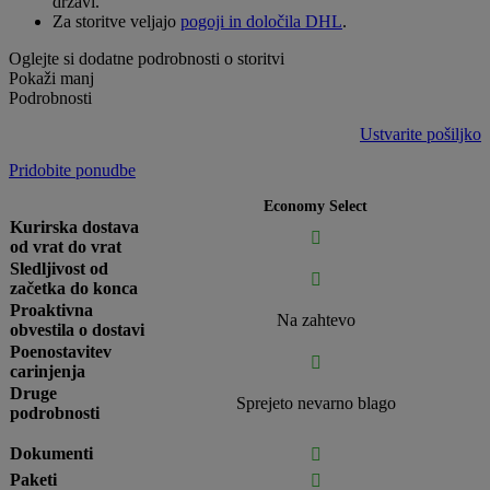
državi.
Za storitve veljajo
pogoji in določila DHL
.
Oglejte si dodatne podrobnosti o storitvi
Pokaži manj
Podrobnosti
Ustvarite pošiljko
Pridobite ponudbe
Economy Select
Kurirska dostava

od vrat do vrat
Sledljivost od

začetka do konca
Proaktivna
Na zahtevo
obvestila o dostavi
Poenostavitev

carinjenja
Druge
Sprejeto nevarno blago
podrobnosti
Dokumenti

Paketi
