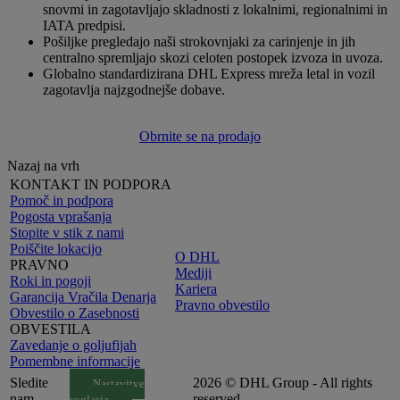
snovmi in zagotavljajo skladnosti z lokalnimi, regionalnimi in
IATA predpisi.
Pošiljke pregledajo naši strokovnjaki za carinjenje in jih
centralno spremljajo skozi celoten postopek izvoza in uvoza.
Globalno standardizirana DHL Express mreža letal in vozil
zagotavlja najzgodnejše dobave.
Obrnite se na prodajo
Nazaj na vrh
KONTAKT IN PODPORA
Pomoč in podpora
Pogosta vprašanja
Stopite v stik z nami
Poiščite lokacijo
O DHL
PRAVNO
Mediji
Roki in pogoji
Kariera
Garancija Vračila Denarja
Pravno obvestilo
Obvestilo o Zasebnosti
OBVESTILA
Zavedanje o goljufijah
Pomembne informacije
Sledite
2026 © DHL Group - All rights
Nastavitve
nam
reserved