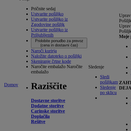
Pričnite sedaj
Ustvarite pošiljko
Upravl
Ustvarite pošiljko iz
Pošilj
Zgodovine pošiljk
Upravl
Ustvarite pošiljko iz
Pošilj
Priljubljenih
Moje 
Pridobite ponudbo za prevoz
(cena in dostavni čas)
Naroči kurirja
Naložite datoteko o pošiljki
Skeniranje črtne kode
Naročite embalažo
Naročite
Sledenje
embalažo
Sledi
pošiljkam
ZAH
Raziščite
Domov
Sledenje
DEJ
po sklicu
Dostavne storitve
Dodatne storitve
Carinske storitve
Doplačila
Rešitve