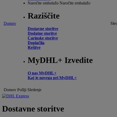
Naročite embalažo
Naročite embalažo
Raziščite
Domov
Sle
Dostavne storitve
Dodatne storitve
Carinske storitve
Doplačila
Rešitve
MyDHL+ Izvedite
O nas MyDHL+
Kaj je novega pri MyDHL+
Domov
Pošlji
Sledenje
Dostavne storitve