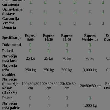






carinjenja
Upravljanje






dostave
Garancija
Vračila






Denarja
Express
Express
Express
Express
Ex
Specifikacije
9:00
10:30
12:00
Worldwide
Ovo
Dokumenti




Paketi




Največja
25 kg
25 kg
70 kg
70 kg
0.
teža kosa
Največja
teža
250 kg
250 kg
300 kg
3,000 kg
0.
pošiljke
Največje
dimenzije
100x80x80
100x80x80
120x80x80
Ex
120x80x80 cm
kosov
cm
cm
cm
Ovo
(DxŠxV)
Palete




Največja
1,000 kg



teža palete