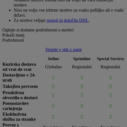
storitev.
Niso na voljo vse izbirne storitve za vsako pošiljko ali v vsaki
državi.
Za storitve veljajo
pogoji in določila DHL
.
Oglejte si dodatne podrobnosti o storitvi
Pokaži manj
Podrobnosti
Stopite v stik z nami
Jetline
Sprintline
Special Services
Kurirska dostava
Globalno
Regionalni
Regionalni
od vrat do vrat
Dostavljeno v 24-



urah
Takojšen prevzem



Proaktivna



obvestila o dostavi
Poenostavitev



carinjenja
Ekskluzivna



služba za stranke
Prevoz s