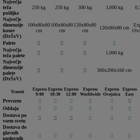
Največja
teža
250 kg
250 kg
300 kg
3,000 kg
0.
pošiljke
Največje
dimenzije
100x80x80
100x80x80
120x80x80
Ex
120x80x80 cm
kosov
cm
cm
cm
Ovo
(DxŠxV)
Palete




Največja
1,000 kg



teža palete
Največje
dimenzije
300x200x160 cm



palete
(DxŠxV)
Express
Express
Express
Express
Express
Express
Tranzit
9:00
10:30
12:00
Worldwide
Ovojnica
Easy
Prevzem






Oddaja






Dostava po






vsem svetu
Dostava do
glavnih






poslovnih