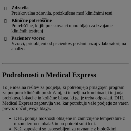
Zdravila

Preiskovalna zdravila, preizkušena med kliničnimi testi
Klinične potrebščine

Potrebščine, ki jih preiskovalci uporabljajo za izvajanje
kliničnih testiranj
Pacientov vzorec

Vzorci, pridobljeni od pacientov, poslani nazaj v laboratorij na
analizo
Podrobnosti o Medical Express
To je idealna rešitev za podjetja, ki potrebujejo prilagojen program
za podporo kliničnih preskušanj, ki temelji na kombinaciji trajanja
preizkusa, lokacije in količine blaga, ki ga je treba odposlati. DHL
Medical Express zagotavlja vse, kar potrebuje vaše podjetje za varen
prevoz občutljivega blaga.
DHL ponuja možnosti ohlajene in zamrznjene temperature z
nizom termo embalaž in po potrebi suhi ledi.
Naši zaposleni so usposobljeni za ravnanje z biološkimi