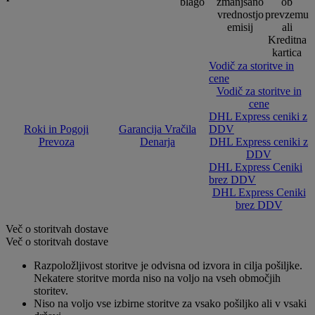
blago
zmanjšano
ob
vrednostjo
prevzemu
emisij
ali
Kreditna
kartica
Vodič za storitve in
cene
Vodič za storitve in
cene
DHL Express ceniki z
Roki in Pogoji
Garancija Vračila
DDV
Prevoza
Denarja
DHL Express ceniki z
DDV
DHL Express Ceniki
brez DDV
DHL Express Ceniki
brez DDV
Več o storitvah dostave
Več o storitvah dostave
Razpoložljivost storitve je odvisna od izvora in cilja pošiljke.
Nekatere storitve morda niso na voljo na vseh območjih
storitev.
Niso na voljo vse izbirne storitve za vsako pošiljko ali v vsaki