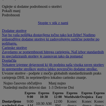
Oglejte si dodatne podrobnosti o storitvi
Pokaži manj
Podrobnosti
Stopite v stik z nami
Dodatne storitve
Naj bo vaša pošiljka dostavljena točno tako kot želite! Nudimo
prilagodljive dodatne storitve ki zadovoljujejo različne potrebe po
pošiljanju.
Carinske storitve
Zavedamo se pomembnosti hitrega carinjenja. Naš izbor standardnih
in specializiranih storitev je zasnovan tako da pomaga!
Doplačila
Nekatere izjemne dejavnosti ki jih podpira naša visoka raven storitev
in spremembe stroškov goriva lahko povzročijo dodatne stroške.
Uvozne storitve - podprte z močjo globalnih standardiziranih praks
carinjenja DHL in neprimerljivo lokalno carinsko znanje.
Nujno časovno občutljivo
Manj nujno
Naslednji možni delovni dan
1-3 Delovne Dni
Express
Express
Express
Express
Express
Express
9:00
10:30
12:00
Worldwide
Ovojnica
Easy
Dostavljeno
9:00
12:00
Konec
Konec
Konec
10:30 AM
naslednji dan
AM
PM
dneva
dneva
dneva