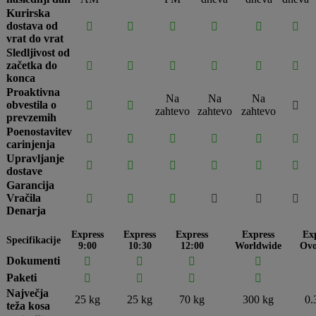
Kurirska
dostava od






vrat do vrat
Sledljivost od
začetka do






konca
Proaktivna
Na
Na
Na
obvestila o



zahtevo
zahtevo
zahtevo
prevzemih
Poenostavitev






carinjenja
Upravljanje






dostave
Garancija
Vračila






Denarja
Express
Express
Express
Express
Ex
Specifikacije
9:00
10:30
12:00
Worldwide
Ovo
Dokumenti




Paketi




Največja
25 kg
25 kg
70 kg
300 kg
0.
teža kosa