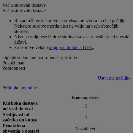
Več o storitvah dostave
Več o storitvah dostave
Razpoložljivost storitve je odvisna od izvora in cilja pošiljke.
Nekatere storitve morda niso na voljo na vseh območjih
storitev.
Niso na voljo vse izbirne storitve za vsako pošiljko ali v vsaki
državi.
Za storitve veljajo
pogoji in določila DHL
.
Oglejte si dodatne podrobnosti o storitvi
Pokaži manj
Podrobnosti
Ustvarite pošiljko
Pridobite ponudbe
Economy Select
Kurirska dostava

od vrat do vrat
Sledljivost od

začetka do konca
Proaktivna
Na zahtevo
obvestila o dostavi