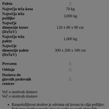
Paleta

Največja teža kosa
70 kg
Največja teža
3,000 kg
pošiljke
Največje
dimenzije kosov
120 x 80 x 80 cm
(DxŠxV)
Največja teža
1,000 kg
palete
Največje
dimenzije palete
300 x 200 x 180 cm
(DxŠxV)
Prevzem

Oddaja

Dostava do
glavnih poslovnih

centrov
Več o storitvah dostave
Več o storitvah dostave
Razpoložljivost storitve je odvisna od izvora in cilja pošiljke.
Nekatere storitve morda niso na voljo na vseh območjih