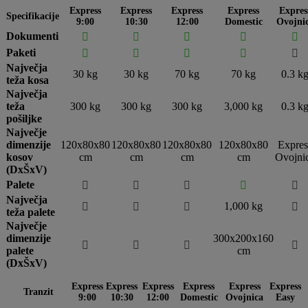
Express
Express
Express
Express
Expres
Specifikacije
9:00
10:30
12:00
Domestic
Ovojni
Dokumenti





Paketi





Največja
30 kg
30 kg
70 kg
70 kg
0.3 k
teža kosa
Največja
teža
300 kg
300 kg
300 kg
3,000 kg
0.3 k
pošiljke
Največje
dimenzije
120x80x80
120x80x80
120x80x80
120x80x80
Expres
kosov
cm
cm
cm
cm
Ovojni
(DxŠxV)
Palete





Največja
1,000 kg




teža palete
Največje
dimenzije
300x200x160




palete
cm
(DxŠxV)
Express
Express
Express
Express
Express
Express
Tranzit
9:00
10:30
12:00
Domestic
Ovojnica
Easy