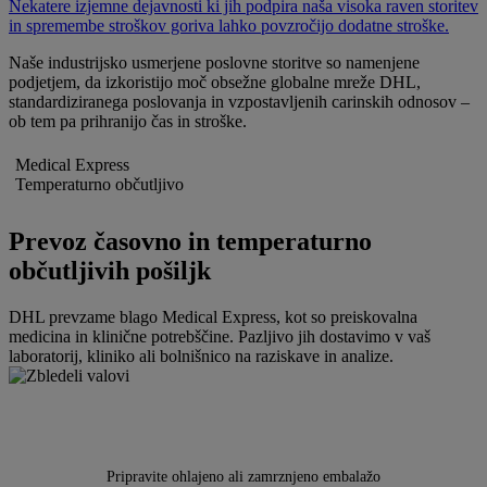
Nekatere izjemne dejavnosti ki jih podpira naša visoka raven storitev
in spremembe stroškov goriva lahko povzročijo dodatne stroške.
Naše industrijsko usmerjene poslovne storitve so namenjene
podjetjem, da izkoristijo moč obsežne globalne mreže DHL,
standardiziranega poslovanja in vzpostavljenih carinskih odnosov –
ob tem pa prihranijo čas in stroške.
Medical Express
Temperaturno občutljivo
Prevoz časovno in temperaturno
občutljivih pošiljk
DHL prevzame blago Medical Express, kot so preiskovalna
medicina in klinične potrebščine. Pazljivo jih dostavimo v vaš
laboratorij, kliniko ali bolnišnico na raziskave in analize.
Pripravite ohlajeno ali zamrznjeno embalažo