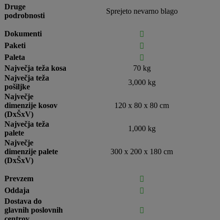
Druge
Sprejeto nevarno blago
podrobnosti
Dokumenti

Paketi

Paleta

Največja teža kosa
70 kg
Največja teža
3,000 kg
pošiljke
Največje
dimenzije kosov
120 x 80 x 80 cm
(DxŠxV)
Največja teža
1,000 kg
palete
Največje
dimenzije palete
300 x 200 x 180 cm
(DxŠxV)
Prevzem

Oddaja

Dostava do
glavnih poslovnih

centrov