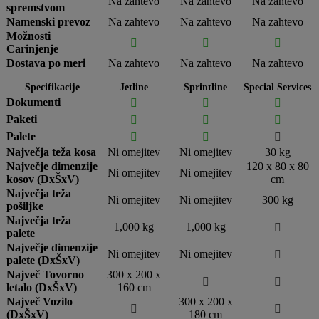
Na zahtevo
Na zahtevo
Na zahtevo
spremstvom
Namenski prevoz
Na zahtevo
Na zahtevo
Na zahtevo
Možnosti



Carinjenje
Dostava po meri
Na zahtevo
Na zahtevo
Na zahtevo
Specifikacije
Jetline
Sprintline
Special Services
Dokumenti



Paketi



Palete



Največja teža kosa
Ni omejitev
Ni omejitev
30 kg
Največje dimenzije
120 x 80 x 80
Ni omejitev
Ni omejitev
kosov (DxŠxV)
cm
Največja teža
Ni omejitev
Ni omejitev
300 kg
pošiljke
Največja teža
1,000 kg
1,000 kg

palete
Največje dimenzije
Ni omejitev
Ni omejitev

palete (DxŠxV)
Največ Tovorno
300 x 200 x


letalo (DxŠxV)
160 cm
Največ Vozilo
300 x 200 x


(DxŠxV)
180 cm