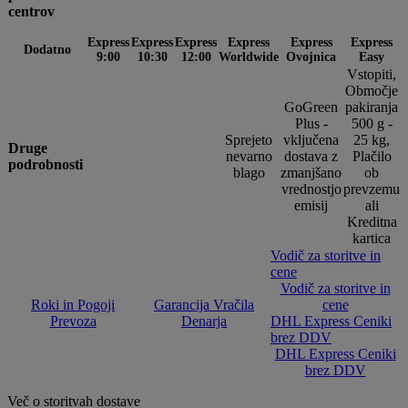
centrov
Express
Express
Express
Express
Express
Express
Dodatno
9:00
10:30
12:00
Worldwide
Ovojnica
Easy
Vstopiti,
Območje
GoGreen
pakiranja
Plus -
500 g -
Sprejeto
vključena
25 kg,
Druge
nevarno
dostava z
Plačilo
podrobnosti
blago
zmanjšano
ob
vrednostjo
prevzemu
emisij
ali
Kreditna
kartica
Vodič za storitve in
cene
Vodič za storitve in
Roki in Pogoji
Garancija Vračila
cene
Prevoza
Denarja
DHL Express Ceniki
brez DDV
DHL Express Ceniki
brez DDV
Več o storitvah dostave