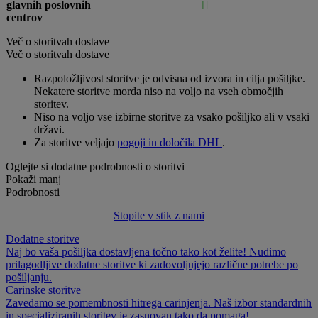
glavnih poslovnih

centrov
Več o storitvah dostave
Več o storitvah dostave
Razpoložljivost storitve je odvisna od izvora in cilja pošiljke.
Nekatere storitve morda niso na voljo na vseh območjih
storitev.
Niso na voljo vse izbirne storitve za vsako pošiljko ali v vsaki
državi.
Za storitve veljajo
pogoji in določila DHL
.
Oglejte si dodatne podrobnosti o storitvi
Pokaži manj
Podrobnosti
Stopite v stik z nami
Dodatne storitve
Naj bo vaša pošiljka dostavljena točno tako kot želite! Nudimo
prilagodljive dodatne storitve ki zadovoljujejo različne potrebe po
pošiljanju.
Carinske storitve
Zavedamo se pomembnosti hitrega carinjenja. Naš izbor standardnih
in specializiranih storitev je zasnovan tako da pomaga!