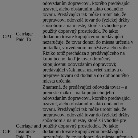
odovzdaním dopravcovi, ktorého predávajúci
uzavrel, alebo obstaraním takto dodaného
tovaru. Predávajúci tak môže urobiť tak, že
prepravcovi odovzdá tovar do fyzickej držby
spôsobom a na mieste, ktoré sú vhodné pre
použitý dopravný prostriedok. Po takto
Carriage
CPT
dodanom tovare kupujúcemu predávajúci
Paid To
nezaručuje, že tovar dorazí do miesta určenia v
poriadku, v uvedenom množstve alebo vôbec.
Riziko totiž prechádza z predávajúceho na
kupujúceho, keď je tovar doručený
kupujúcemu odovzdaním dopravcovi;
predávajúci však musí uzavrieť zmluvu o
preprave tovaru od dodania do dohodnutého
miesta určenia.
Znamená, že predávajúci odovzdá tovar – a
prenesie riziko – na kupujúceho jeho
odovzdaním dopravcovi, ktorého predávajúci
uzavrel, alebo obstaraním takto dodaného
tovaru. Predávajúci tak môže urobiť tak, že
prepravcovi odovzdá tovar do fyzickej držby
spôsobom a na mieste, ktoré sú vhodné pre
Carriage and
použitý dopravný prostriedok. Po takto
CIP
Insurance
dodanom tovare kupujúcemu predávajúci
Paid To
nezaručuje, že tovar dorazí do miesta určenia v