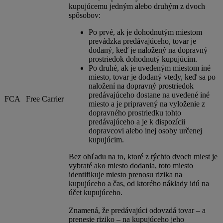
kupujúcemu jedným alebo druhým z dvoch
spôsobov:
Po prvé, ak je dohodnutým miestom
prevádzka predávajúceho, tovar je
dodaný, keď je naložený na dopravný
prostriedok dohodnutý kupujúcim.
Po druhé, ak je uvedeným miestom iné
miesto, tovar je dodaný vtedy, keď sa po
naložení na dopravný prostriedok
predávajúceho dostane na uvedené iné
FCA
Free Carrier
miesto a je pripravený na vyloženie z
dopravného prostriedku tohto
predávajúceho a je k dispozícii
dopravcovi alebo inej osoby určenej
kupujúcim.
Bez ohľadu na to, ktoré z týchto dvoch miest je
vybraté ako miesto dodania, toto miesto
identifikuje miesto prenosu rizika na
kupujúceho a čas, od ktorého náklady idú na
účet kupujúceho.
Znamená, že predávajúci odovzdá tovar – a
prenesie riziko – na kupujúceho jeho