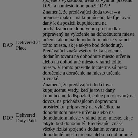
spojené s vykládkou, treba sa vyhnúť pravidlu
DPU a namiesto toho použiť DAP.
Znamená, že predávajúci dodá tovar – a
prenesie riziko – na kupujúceho, keď je tovar
daný k dispozícii kupujúcemu na
prichádzajúcom dopravnom prostriedku
pripravený na vyloženie na dohodnutom mieste
určenia alebo na dohodnutom mieste v rámci
Delivered at
DAP
tohto miesta, ak je takýto bod dohodnutý.
Place
Predávajúci znáša všetky riziká spojené s
dodaním tovaru na dohodnuté miesto určenia
alebo na dohodnuté miesto v rámci tohto
miesta. V tomto pravidle Incoterms sú preto
doručenie a doručenie na miesto určenia
rovnaké.
Znamená, že predávajúci dodá tovar
kupujúcemu vtedy, keď je tovar daný
kupujúcemu k dispozícii, colne prerokovaný na
dovoz, na prichádzajúcom dopravnom
prostriedku, pripravený na vykládku, na
dohodnutom mieste určenia alebo na
Delivered
DDP
dohodnutom mieste v rámci toho. mieste, ak je
Duty Paid
takýto bod dohodnutý. Predávajúci znáša
všetky riziká spojené s dodaním tovaru na
dohodnuté miesto určenia alebo na dohodnuté