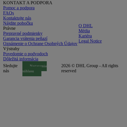
KONTAKT A PODPORA
Pomoc a podpora
FAQs
Kontaktujte nás
Nájdite pobočku
O DHL
Právne
Média
Prepravné podmienky
Kariéra
Garancia vrátenia peňazí
Legal Notice
Oznámenie o Ochrane Osobných Údajov
Výstrahy
Povedomie o podvodoch
Dôležitá informácia
Sledujte
2026 © DHL Group - All rights
Nastavenia
nás
reserved
súhlasu