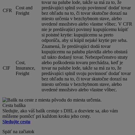
tovar na palube lode, takže sa má za to, že
Cost and
predávajúci splnil svoju povinnosť dodať tovar
CFR
Freight
bez ohľadu na to, či tovar skutočne dorazí na
miesto určenia v bezchybnom stave, alebo
uvedené množstvo alebo vlastne vôbec. V CFR
nie je predávajúci povinný kupujúcemu kúpiť
si poistné krytie: kupujúcemu sa preto
odporúča, aby si kúpil nejaké krytie pre seba.
Znamená, že predávajúci dodá tovar
kupujúcemu na palubu plavidla alebo obstará
už takto dodaný tovar. Nebezpečenstvo straty
Cost,
alebo poškodenia tovaru prechádza, keď je
CIF
Insurance,
tovar na palube lode, takže sa má za to, že
Freight
predávajúci splnil svoju povinnosť dodať tovar
bez ohľadu na to, či tovar skutočne dorazí na
miesto určenia v bezchybnom stave, alebo
uvedené množstvo alebo vlastne vôbec.
Cesta balíka
Sledujte, ako váš balík cestuje s DHL a dozviete sa, ako vám
môžeme pomôcť pri každom kroku jeho cesty.
Sledujte cestu
Späť na začiatok