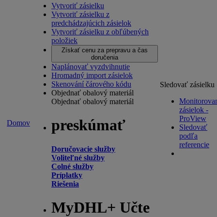
Vytvoriť zásielku
Vytvoriť zásielku z
predchádzajúcich zásielok
Vytvoriť zásielku z obľúbených
položiek
Získať cenu za prepravu a čas
doručenia
Naplánovať vyzdvihnutie
Hromadný import zásielok
Skenování čárového kódu
Sledovať zásielku
Objednať obalový materiál
Monitorova
Objednať obalový materiál
zásielok -
ProView
preskúmať
Domov
Sledovať
podľa
referencie
Doručovacie služby
Voliteľné služby
Colné služby
Príplatky
Riešenia
MyDHL+ Učte