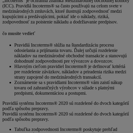
„Incoterms“ je ochranná známka Medzinárodnej obchodnej komory
(ICC). Pravidlá Incoterms® sa často používajú na celom svete v
medzinárodných zmluvách, ktoré ilustrujú zodpovednosť medzi
kupujúcimi a predávajúcimi, pokiaľ ide o náklady, riziká,
zodpovednosť za poistenie nákladu a dodržiavanie predpisov.
čo musíte vedieť
Pravidlá Incoterms® slúžia na štandardizáciu procesu
odosielania a prijímania tovaru. Ďalej určujú rozdelenie
nákladov na medzinárodné obchodné transakcie a stanovujú
dohodnuté zodpovednosti pre vývozcov a dovozcov.
Hlavným cieľom pravidiel Incoterms® je definovať kritériá
pre rozdelenie záväzkov, nákladov a priradenia rizika medzi
strany zapojené do medzinárodných transakcií.
Zoznámenie sa s pravidlami Incoterms® vám zaistí nákup
tovaru od zahraničných výrobcov v súlade s platnými
predpismi, dokumentáciou a postupmi.
Pravidlá systému Incoterms® 2020 sú rozdelené do dvoch kategórií
podľa spôsobu prepravy.
Pravidlá systému Incoterms® 2020 sú rozdelené do dvoch kategórií
podľa spôsobu prepravy.
Tabuľka zodpovednosti Incoterms® poskytuje prehľad