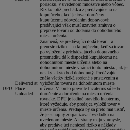
poriadku, v uvedenom množstve alebo vôbec.
Riziko totiž prechádza z predávajúceho na
kupujúceho, keď je tovar doručený
kupujúcemu odovzdaním dopravcovi;
predávajúci však musí uzavrieť zmluvu o
preprave tovaru od dodania do dohodnutého
miesta určenia.
Znamená, že predávajúci dodá tovar – a
prenesie riziko – na kupujúceho, keď sa tovar
po vyložení z prichádzajúceho dopravného
prostriedku dá k dispozícii kupujúcemu na
dohodnutom mieste určenia alebo na
dohodnutom mieste v rámci tohto miesta. , ak je
nejaký takýto bod dohodnutý. Predávajúci
znáša všetky riziká spojené s pristavením a
Delivered at
vyložením tovaru na dohodnutom mieste
DPU
Place
určenia. V tomto pravidle Incoterms sú teda
Unloaded
doručenie a doručenie na miesto určenia
rovnaké. DPU je jediné pravidlo Incoterms,
ktoré vyžaduje, aby predajca vyložil tovar v
mieste určenia. Predajca by sa preto mal uistiť,
že je schopný zorganizovať vykládku na
uvedenom mieste. Ak strany majú v úmysle,
aby predávajúci neniesol riziko a náklady