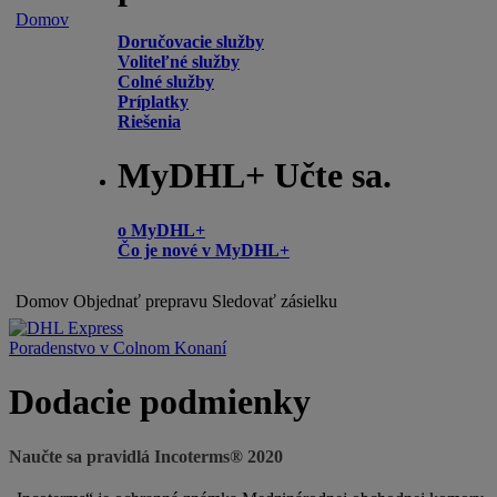
Domov
Doručovacie služby
Voliteľné služby
Colné služby
Príplatky
Riešenia
MyDHL+ Učte sa.
o MyDHL+
Čo je nové v MyDHL+
Domov
Objednať prepravu
Sledovať zásielku
Poradenstvo v Colnom Konaní
Dodacie podmienky
Naučte sa pravidlá Incoterms® 2020