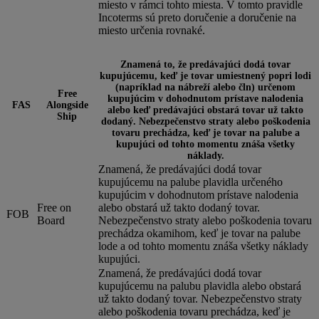
miesto v rámci tohto miesta. V tomto pravidle
Incoterms sú preto doručenie a doručenie na
miesto určenia rovnaké.
Znamená to, že predávajúci dodá tovar
kupujúcemu, keď je tovar umiestnený popri lodi
(napríklad na nábreží alebo čln) určenom
Free
kupujúcim v dohodnutom prístave nalodenia
FAS
Alongside
alebo keď predávajúci obstará tovar už takto
Ship
dodaný. Nebezpečenstvo straty alebo poškodenia
tovaru prechádza, keď je tovar na palube a
kupujúci od tohto momentu znáša všetky
náklady.
Znamená, že predávajúci dodá tovar
kupujúcemu na palube plavidla určeného
kupujúcim v dohodnutom prístave nalodenia
Free on
alebo obstará už takto dodaný tovar.
FOB
Board
Nebezpečenstvo straty alebo poškodenia tovaru
prechádza okamihom, keď je tovar na palube
lode a od tohto momentu znáša všetky náklady
kupujúci.
Znamená, že predávajúci dodá tovar
kupujúcemu na palubu plavidla alebo obstará
už takto dodaný tovar. Nebezpečenstvo straty
alebo poškodenia tovaru prechádza, keď je