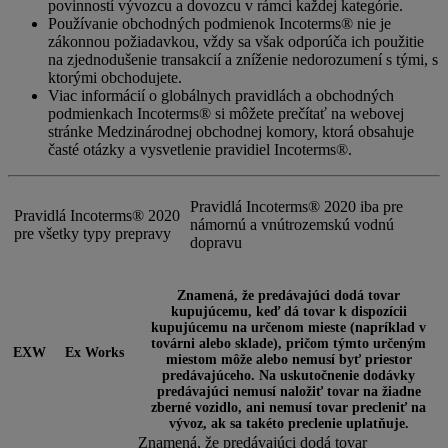
povinností vývozcu a dovozcu v rámci každej kategórie.
Používanie obchodných podmienok Incoterms® nie je
zákonnou požiadavkou, vždy sa však odporúča ich použitie
na zjednodušenie transakcií a zníženie nedorozumení s tými, s
ktorými obchodujete.
Viac informácií o globálnych pravidlách a obchodných
podmienkach Incoterms® si môžete prečítať na webovej
stránke Medzinárodnej obchodnej komory, ktorá obsahuje
časté otázky a vysvetlenie pravidiel Incoterms®.
Pravidlá Incoterms® 2020 iba pre
Pravidlá Incoterms® 2020
námornú a vnútrozemskú vodnú
pre všetky typy prepravy
dopravu
Znamená, že predávajúci dodá tovar
kupujúcemu, keď dá tovar k dispozícii
kupujúcemu na určenom mieste (napríklad v
továrni alebo sklade), pričom týmto určeným
EXW
Ex Works
miestom môže alebo nemusí byť priestor
predávajúceho. Na uskutočnenie dodávky
predávajúci nemusí naložiť tovar na žiadne
zberné vozidlo, ani nemusí tovar precleniť na
vývoz, ak sa takéto preclenie uplatňuje.
Znamená, že predávajúci dodá tovar