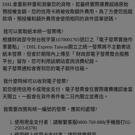
DHL會重新秤重和測量您的貨物，若最終實際運費超過原始
預授權金額，您的信用卡將被收取額外費用。為了方便您追蹤
款項，預授權和額外費用會使用相同的貨件提單號碼。
我可以索取紙本統一發票嗎?
根據財政部令財台稅字第1070001765號訂之「電子發票實施作
業要點」，DHL Express Taiwan開立之統一發票將不主動寄送
紙本發票，但會於期限內上傳至「 財政部電子發票整合服務
平台」留存，您可利用該網站查詢消費紀錄。
電子發票通知會寄到您的電子郵件信箱。
我什麼時候可以收到電子發票?
若您使用信用卡或現金支付，電子發票會在實際運費確認後當
天開立，一般會在貨件寄件後二日內開立並寄出。
我需要改開有統一編號的發票，應如何處理?
使用現金支付者：請聯繫客服0800-769-888(手機撥打02-
2503-8378)
使用線上信用卡支付者：請您發電郵至