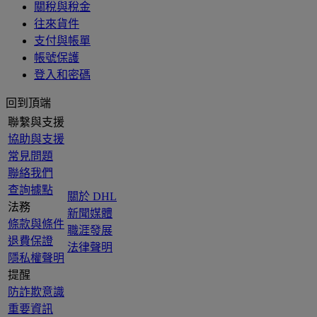
關稅與稅金
往來貨件
支付與帳單
帳號保護
登入和密碼
回到頂端
聯繫與支援
協助與支援
常見問題
聯絡我們
查詢據點
關於 DHL
法務
新聞媒體
條款與條件
職涯發展
退費保證
法律聲明
隱私權聲明
提醒
防詐欺意識
重要資訊