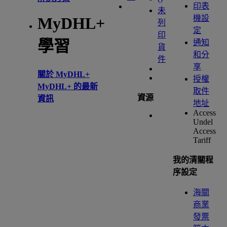
印表
未
機設
MyDHL+
列
定
印
學習
通知
貨
和分
件
享
關於 MyDHL+
授權
MyDHL+ 的最新
取件
資源
資訊
地址
Access
Undel
Access
Tariff
我的清關程
序設定
海關
商業
發票