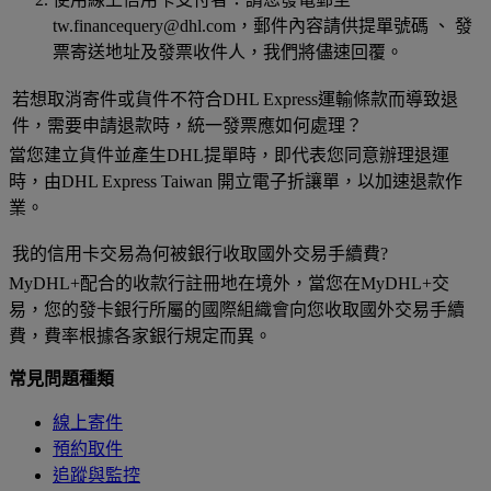
tw.financequery@dhl.com，郵件內容請供提單號碼 、 發
票寄送地址及發票收件人，我們將儘速回覆。
若想取消寄件或貨件不符合DHL Express運輸條款而導致退
件，需要申請退款時，統一發票應如何處理？
當您建立貨件並產生DHL提單時，即代表您同意辦理退運
時，由DHL Express Taiwan 開立電子折讓單，以加速退款作
業。
我的信用卡交易為何被銀行收取國外交易手續費?
MyDHL+配合的收款行註冊地在境外，當您在MyDHL+交
易，您的發卡銀行所屬的國際組織會向您收取國外交易手續
費，費率根據各家銀行規定而異。
常見問題種類
線上寄件
預約取件
追蹤與監控