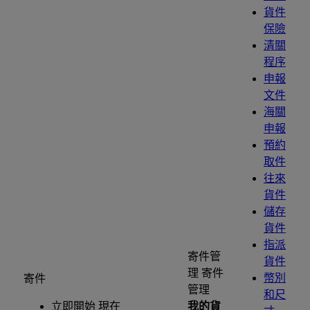
貨件
保險
清關
程序
申報
文件
海關
申報
預約
取件
往來
貨件
儲存
貨件
指派
寄件管
貨件
理
寄件
幣別
寄件
管理
和尺
立即開始 現在
我的貨