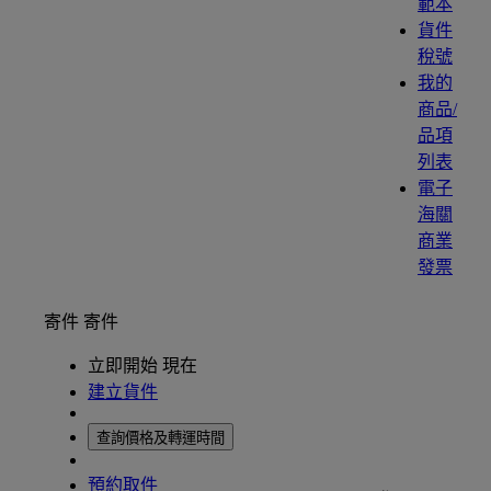
範本
貨件
稅號
我的
商品/
品項
列表
電子
海關
商業
發票
寄件
寄件
立即開始 現在
建立貨件
查詢價格及轉運時間
預約取件