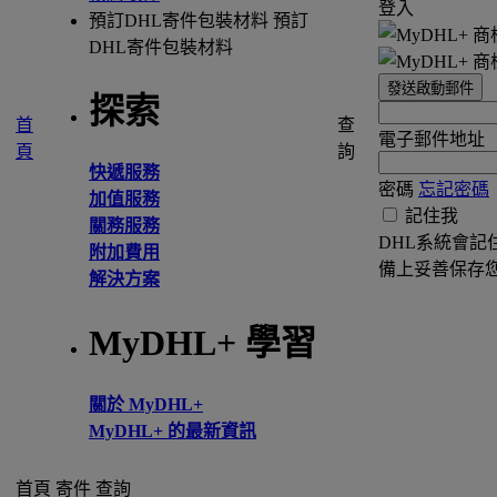
登入
預訂DHL寄件包裝材料
預訂
DHL寄件包裝材料
發送啟動郵件
探索
首
查
電子郵件地址
頁
詢
快遞服務
密碼
忘記密碼
加值服務
記住我
關務服務
DHL系統會記
附加費用
備上妥善保存
解決方案
MyDHL+ 學習
關於 MyDHL+
MyDHL+ 的最新資訊
首頁
寄件
查詢