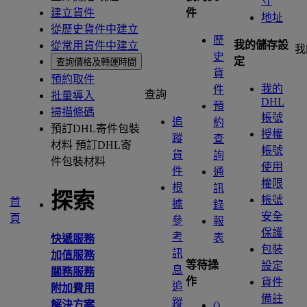
寸
建立貨件
件
地址
從歷史貨件中建立
歷
我的儲存設
從常用貨件中建立
我
史
定
查詢價格及轉運時間
貨
預約取件
我的
件
查詢
批量導入
DHL
預
掃描條碼
帳號
追
約
預訂DHL寄件包裝
授權
蹤
查
材料
預訂DHL寄
帳號
貨
詢
件包裝材料
使用
件
通
權限
根
訊
探索
帳號
首
據
錄
安全
頁
參
報
保護
考
表
快遞服務
包裝
訊
加值服務
等待操
設定
息
關務服務
作
貨件
追
附加費用
備註
蹤
解決方案
(
)