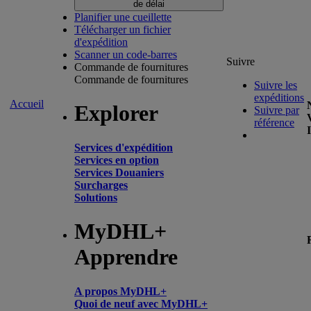
de délai
Planifier une cueillette
Télécharger un fichier
d'expédition
Scanner un code-barres
Suivre
Commande de fournitures
Commande de fournitures
Suivre les
expéditions
Accueil
Explorer
Suivre par
référence
Services d'expédition
Services en option
Services Douaniers
Surcharges
Solutions
MyDHL+
Apprendre
A propos MyDHL+
Quoi de neuf avec MyDHL+