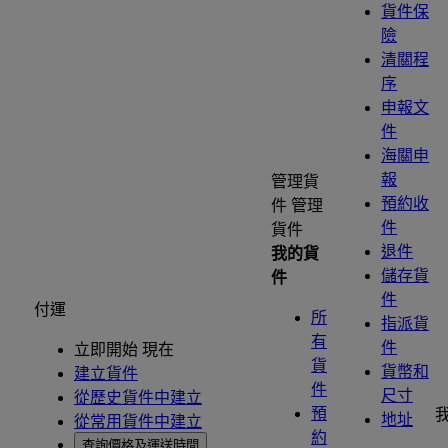
貨件保
險
清關程
序
申報文
件
海關申
報
管理貨
預約收
件
管理
件
貨件
退件
我的貨
儲存貨
件
件
付運
所
指派貨
有
件
立即開始 現在
貨
貨幣和
建立貨件
件
尺寸
從歷史貨件中建立
預
地址
從常用貨件中建立
約
查詢價格及運送時間