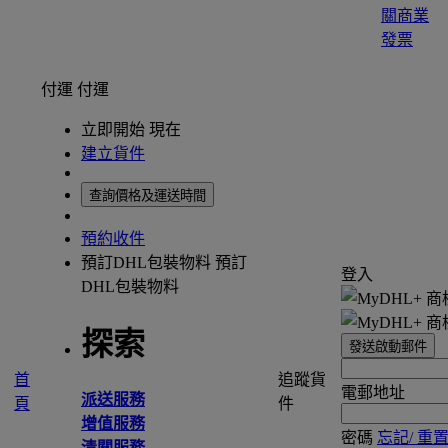
關商業
發票
付運
付運
立即開始 現在
建立貨件
查詢價格及運送時間
預約收件
預訂DHL包裝物料
預訂
登入
DHL包裝物料
探索
發送啟動郵件
首
追蹤貨
電郵地址
派送服務
頁
件
增值服務
密碼
忘記/ 重
清關服務