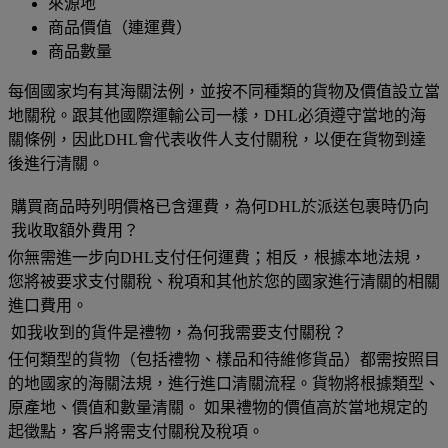
來源地
商品價值（連運費）
商品數量
每個國家均有其海關法例，並按不同種類的貨物及價值設立當
地關稅。跟其他國際運輸公司一樣，DHL必須遵守當地的海
關條例，因此DHL會代表收件人支付關稅，以便在貨物到達
後進行清關。
購買商品時列明價格已含運費，為何DHL於派送包裹時仍向
我收取額外費用？
你無需進一步向DHL支付任何運費；相反，根據本地法規，
您將被要求支付關稅、稅項和其他於您的國家進行清關的相關
進口費用。
如我收到的貨件是禮物，為何我需要支付關稅？
任何類型的貨物（包括禮物、樣品和待維修貨品）都需按照目
的地國家的海關法規，進行進口清關流程。貨物將根據類型、
原產地、價值和數量清關。 如果禮物的價值高於當地規定的
起徵點，客戶將需支付關稅及稅項。