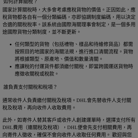
如何計算關稅？
國家計算關稅時，大多會考慮應稅貨物的價值。正因如此，應
稅貨物都各自有一個分類編碼，亦即協調制度編碼，用以決定
合適的關稅稅率。該系統由國際海關理事會制定，是一個多用
途國際貨物分類制度，並不斷更新。
任何類型的貨物（包括禮物、樣品和待維修貨品）都需
按照目的地國家的海關法規，進行進口清關流程。貨物
將根據類型、原產地、價值和數量清關。
應課稅的付運貨件都須繳付關稅，即當跨國運送貨物時
應徵收關稅或稅款。
誰負責支付關稅和稅項？
通常收件人負責繳付關稅及稅項。DHL會先替收件人支付關
稅及稅項，再向收件人收取費用。
此外，如寄件人替其客戶或收件人創建運單時，選擇支付所有
DHL費用（連關稅及稅項），DHL便會先支付相關費用，再
向寄件人徵收，確保不會向收件人收取任何費用。 歡迎與您