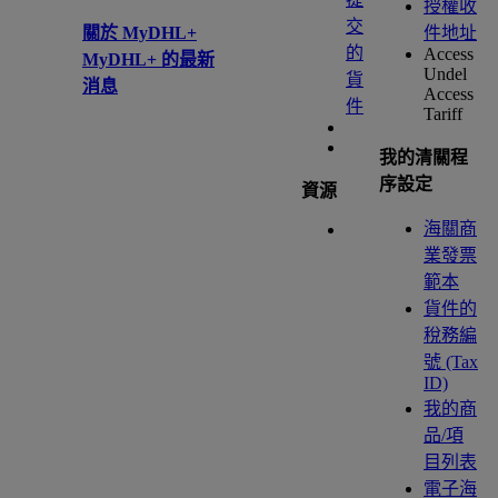
授權收
交
關於 MyDHL+
件地址
的
Access
MyDHL+ 的最新
Undel
貨
消息
Access
件
Tariff
我的清關程
序設定
資源
海關商
業發票
範本
貨件的
稅務編
號 (Tax
ID)
我的商
品/項
目列表
電子海