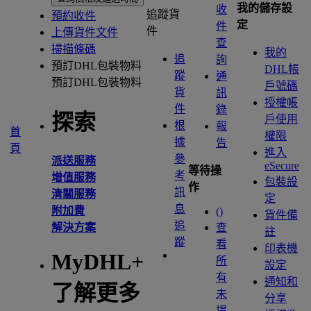
我的儲存設
收
追蹤貨
預約收件
定
件
件
上傳貨件文件
查
掃描條碼
我的
追
詢
預訂DHL包裝物料
DHL帳
蹤
通
預訂DHL包裝物料
戶號碼
貨
訊
授權帳
件
錄
探索
戶使用
根
報
首
權限
據
告
頁
進入
參
派送服務
eSecure
等待操
考
增值服務
包裝設
作
訊
清關服務
定
息
附加費
(
)
貨件備
追
解決方案
查
註
蹤
看
印表機
MyDHL+
所
設定
有
通知和
了解更多
未
分享
提