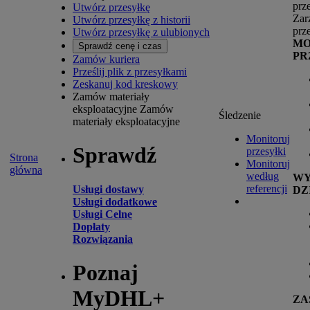
prz
Utwórz przesyłkę
Zar
Utwórz przesyłkę z historii
prz
Utwórz przesyłkę z ulubionych
MO
Sprawdź cenę i czas
PR
Zamów kuriera
Prześlij plik z przesyłkami
Zeskanuj kod kreskowy
Zamów materiały
eksploatacyjne
Zamów
Śledzenie
materiały eksploatacyjne
Monitoruj
Sprawdź
przesyłki
Strona
Monitoruj
główna
według
W
referencji
Usługi dostawy
DZ
Usługi dodatkowe
Usługi Celne
Dopłaty
Rozwiązania
Poznaj
MyDHL+
ZA