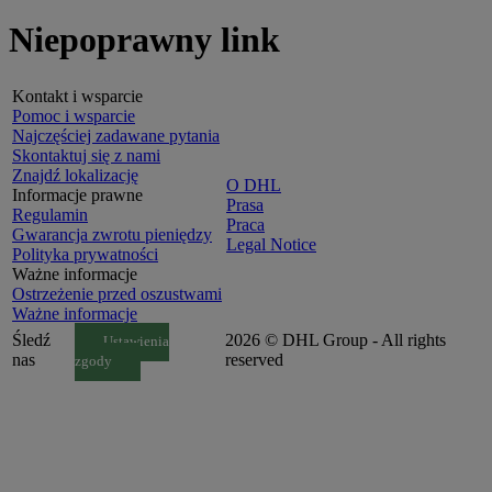
Niepoprawny link
Kontakt i wsparcie
Pomoc i wsparcie
Najczęściej zadawane pytania
Skontaktuj się z nami
Znajdź lokalizację
O DHL
Informacje prawne
Prasa
Regulamin
Praca
Gwarancja zwrotu pieniędzy
Legal Notice
Polityka prywatności
Ważne informacje
Ostrzeżenie przed oszustwami
Ważne informacje
Śledź
2026 © DHL Group - All rights
Ustawienia
nas
reserved
zgody