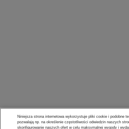
Niniejsza strona internetowa wykorzystuje pliki cookie i podobne te
pozwalają np. na określenie częstotliwości odwiedzin naszych stro
skonfigurowanie naszych ofert w celu maksymalnej wygody i wydaj