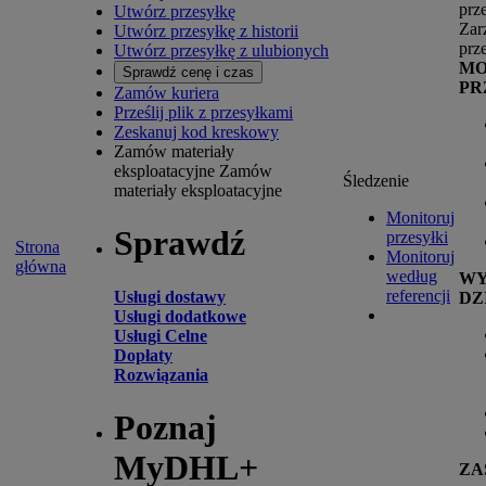
prz
Utwórz przesyłkę
Zar
Utwórz przesyłkę z historii
prz
Utwórz przesyłkę z ulubionych
MO
Sprawdź cenę i czas
PR
Zamów kuriera
Prześlij plik z przesyłkami
Zeskanuj kod kreskowy
Zamów materiały
eksploatacyjne
Zamów
Śledzenie
materiały eksploatacyjne
Monitoruj
Sprawdź
przesyłki
Strona
Monitoruj
główna
według
W
referencji
Usługi dostawy
DZ
Usługi dodatkowe
Usługi Celne
Dopłaty
Rozwiązania
Poznaj
MyDHL+
ZA