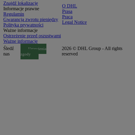
Znajdź lokalizację
O DHL
Informacje prawne
Prasa
Regulamin
Praca
Gwarancja zwrotu pieniędzy
Legal Notice
Polityka prywatności
Ważne informacje
Ostrzeżenie przed oszustwami
Ważne informacje
Śledź
2026 © DHL Group - All rights
Ustawienia
nas
reserved
zgody