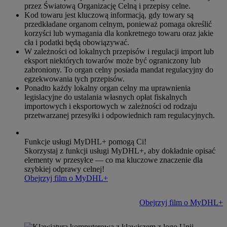
przez Światową Organizację Celną i przepisy celne.
Kod towaru jest kluczową informacją, gdy towary są
przedkładane organom celnym, ponieważ pomaga określić
korzyści lub wymagania dla konkretnego towaru oraz jakie
cła i podatki będą obowiązywać.
W zależności od lokalnych przepisów i regulacji import lub
eksport niektórych towarów może być ograniczony lub
zabroniony. To organ celny posiada mandat regulacyjny do
egzekwowania tych przepisów.
Ponadto każdy lokalny organ celny ma uprawnienia
legislacyjne do ustalania własnych opłat fiskalnych
importowych i eksportowych w zależności od rodzaju
przetwarzanej przesyłki i odpowiednich ram regulacyjnych.
Funkcje usługi MyDHL+ pomogą Ci!
Skorzystaj z funkcji usługi MyDHL+, aby dokładnie opisać
elementy w przesyłce — co ma kluczowe znaczenie dla
szybkiej odprawy celnej!
Obejrzyj film o MyDHL+
Obejrzyj film o MyDHL+