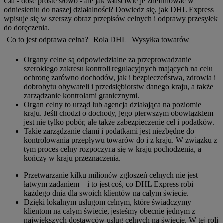
Cła - dość proste słowo - ale jak właściwie je zdefiniować w
odniesieniu do naszej działalności? Dowiedz się, jak DHL Express
wpisuje się w szerszy obraz przepisów celnych i odprawy przesyłek
do doręczenia.
Co to jest odprawa celna?
Rola DHL
Wysyłka towarów
Organy celne są odpowiedzialne za przeprowadzanie
szerokiego zakresu kontroli regulacyjnych mających na celu
ochronę zarówno dochodów, jak i bezpieczeństwa, zdrowia i
dobrobytu obywateli i przedsiębiorstw danego kraju, a także
zarządzanie kontrolami granicznymi.
Organ celny to urząd lub agencja działająca na poziomie
kraju. Jeśli chodzi o dochody, jego pierwszym obowiązkiem
jest nie tylko pobór, ale także zabezpieczenie ceł i podatków.
Takie zarządzanie cłami i podatkami jest niezbędne do
kontrolowania przepływu towarów do i z kraju. W związku z
tym proces celny rozpoczyna się w kraju pochodzenia, a
kończy w kraju przeznaczenia.
Przetwarzanie kilku milionów zgłoszeń celnych nie jest
łatwym zadaniem – i to jest coś, co DHL Express robi
każdego dnia dla swoich klientów na całym świecie.
Dzięki lokalnym usługom celnym, które świadczymy
klientom na całym świecie, jesteśmy obecnie jednym z
największych dostawców usług celnych na świecie. W tej roli