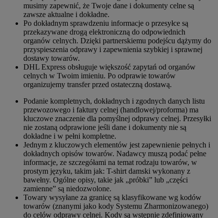
musimy zapewnić, że Twoje dane i dokumenty celne są
zawsze aktualne i dokładne.
Po dokładnym sprawdzeniu informacje o przesyłce są
przekazywane drogą elektroniczną do odpowiednich
organów celnych. Dzięki partnerskiemu podejścu dążymy do
przyspieszenia odprawy i zapewnienia szybkiej i sprawnej
dostawy towarów.
DHL Express obsługuje większość zapytań od organów
celnych w Twoim imieniu. Po odprawie towarów
organizujemy transfer przed ostateczną dostawą.
Podanie kompletnych, dokładnych i zgodnych danych listu
przewozowego i faktury celnej (handlowej/proforma) ma
kluczowe znaczenie dla pomyślnej odprawy celnej. Przesyłki
nie zostaną odprawione jeśli dane i dokumenty nie są
dokładne i w pełni kompletne.
Jednym z kluczowych elementów jest zapewnienie pełnych i
dokładnych opisów towarów. Nadawcy muszą podać pełne
informacje, ze szczegółami na temat rodzaju towarów, w
prostym języku, takim jak: T-shirt damski wykonany z
bawełny. Ogólne opisy, takie jak „próbki” lub „części
zamienne” są niedozwolone.
Towary wysyłane za granicę są klasyfikowane wg kodów
towarów (znanymi jako kody Systemu Zharmonizowanego)
do celów odprawy celnej. Kody są wstępnie zdefiniowany