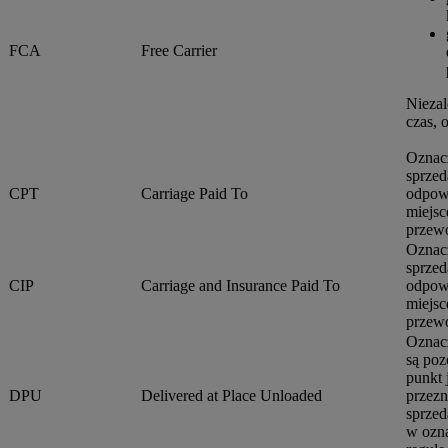
FCA
Free Carrier
Niezal
czas, 
Oznacz
sprzed
CPT
Carriage Paid To
odpowi
miejsc
przewo
Oznacz
sprzed
CIP
Carriage and Insurance Paid To
odpowi
miejsc
przewo
Oznacz
są poz
punkt 
DPU
Delivered at Place Unloaded
przezn
sprzed
w ozna