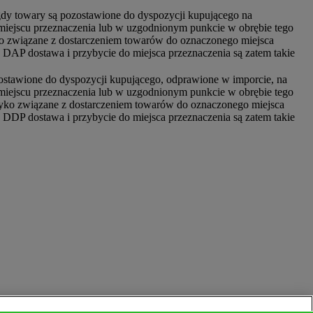
 gdy towary są pozostawione do dyspozycji kupującego na
iejscu przeznaczenia lub w uzgodnionym punkcie w obrębie tego
zyko związane z dostarczeniem towarów do oznaczonego miejsca
 DAP dostawa i przybycie do miejsca przeznaczenia są zatem takie
zostawione do dyspozycji kupującego, odprawione w imporcie, na
iejscu przeznaczenia lub w uzgodnionym punkcie w obrębie tego
ryzyko związane z dostarczeniem towarów do oznaczonego miejsca
 DDP dostawa i przybycie do miejsca przeznaczenia są zatem takie