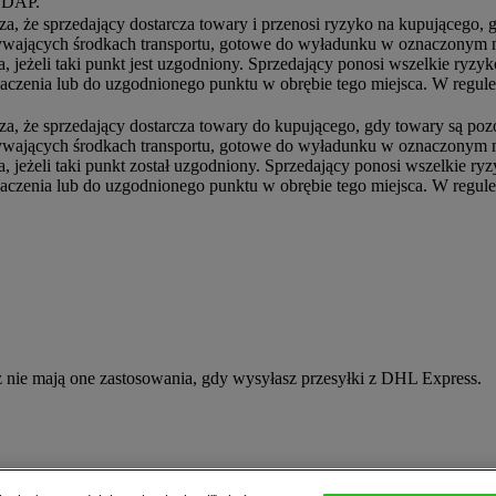
ę DAP.
a, że sprzedający dostarcza towary i przenosi ryzyko na kupującego,
wających środkach transportu, gotowe do wyładunku w oznaczonym m
a, jeżeli taki punkt jest uzgodniony. Sprzedający ponosi wszelkie ry
aczenia lub do uzgodnionego punktu w obrębie tego miejsca. W regule
a, że sprzedający dostarcza towary do kupującego, gdy towary są po
wających środkach transportu, gotowe do wyładunku w oznaczonym m
a, jeżeli taki punkt został uzgodniony. Sprzedający ponosi wszelkie 
aczenia lub do uzgodnionego punktu w obrębie tego miejsca. W regule
ż nie mają one zastosowania, gdy wysyłasz przesyłki z DHL Express.