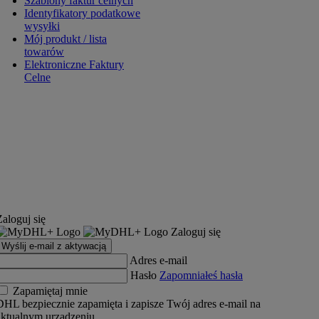
Szablony faktur celnych
Identyfikatory podatkowe
wysyłki
Mój produkt / lista
towarów
Elektroniczne Faktury
Celne
Zaloguj się
Zaloguj się
Wyślij e-mail z aktywacją
Adres e-mail
Hasło
Zapomniałeś hasła
Zapamiętaj mnie
DHL bezpiecznie zapamięta i zapisze Twój adres e-mail na
aktualnym urządzeniu.