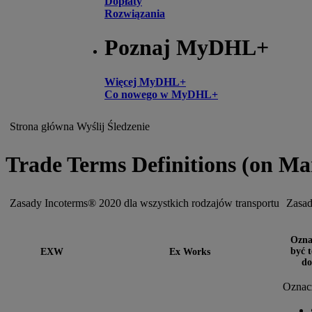
Dopłaty
Rozwiązania
Poznaj MyDHL+
Więcej MyDHL+
Co nowego w MyDHL+
Strona główna
Wyślij
Śledzenie
Trade Terms Definitions (on Ma
Zasady Incoterms® 2020 dla wszystkich rodzajów transportu
Zasad
Ozna
być 
EXW
Ex Works
do
Oznacz