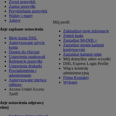
Zwrot przesyłek
Zapisz przesyłki
Przydzielanie przesyłek
Waluty i miary
Adresy
Mój profil
Moje zapisane ustawienia
Zaktualizuj moje informacje
Zmień hasło
Moje konta DHL
Zarządzaj MyDHL+
Autoryzowane użycie
Zarządzaj moimi kartami
konta
kredytowymi
Dostęp do eSecure
Zarządzaj kartami opłat
Ustawienia opakowań
Mój domyślny adres wysyłki
Referencje przesyłki
DHL Express Login Profile
Ustawienia drukarki
Włącz kontrolę
Powiadomienia i
administracyjną
udostępnianie
Firma Kontakty
Autoryzowane miejsca
Wyloguj
odbioru
Access Undel
Access
Tariff
Moje ustawienia odprawy
celnej