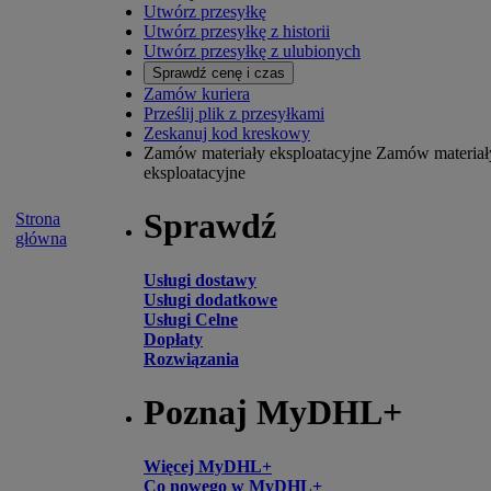
Utwórz przesyłkę
Utwórz przesyłkę z historii
Utwórz przesyłkę z ulubionych
Sprawdź cenę i czas
Zamów kuriera
Prześlij plik z przesyłkami
Zeskanuj kod kreskowy
Zamów materiały eksploatacyjne
Zamów materiał
eksploatacyjne
Sprawdź
Strona
główna
Usługi dostawy
Usługi dodatkowe
Usługi Celne
Dopłaty
Rozwiązania
Poznaj MyDHL+
Więcej MyDHL+
Co nowego w MyDHL+