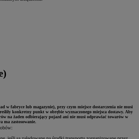
e)
ad w fabryce lub magazynie), przy czym miejsce dostarczenia nie musi
kreśliły konkretny punkt w obrębie wyznaczonego miejsca dostawy. Aby
arów na żaden odbierający pojazd ani nie musi odprawiać towarów w
wa ma zastosowanie.
sobów:
ne, jeśli są załadowane na środki transportu zorganizowane przez