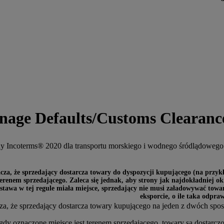
nage Defaults/Customs Clearanc
y Incoterms® 2020 dla transportu morskiego i wodnego śródlądowego
cza, że sprzedający dostarcza towary do dyspozycji kupującego (na przykł
terenem sprzedającego. Zaleca się jednak, aby strony jak najdokładniej o
stawa w tej regule miała miejsce, sprzedający nie musi załadowywać tow
eksporcie, o ile taka odpra
a, że sprzedający dostarcza towary kupującego na jeden z dwóch spo
gdy oznaczone miejsce jest terenem sprzedającego, towary są dostarczo