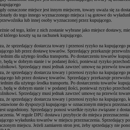
kupującego
gdy oznaczone miejsce jest innym miejscem, towary uważa się za dostar
dotarły do tego innego wyznaczonego miejsca i są gotowe do wyładunk
przewoźnika lub innej osoby wyznaczonej przez kupującego.
eżnie od tego, które z nich zostanie wybrane jako miejsce dostawy, mi
od którego koszty są na rachunek kupującego.
a, że sprzedający dostarcza towary i przenosi ryzyko na kupującego
ającego lub przez dostawę towarów. Sprzedający przekazuje przewoźn
ednim dla użytego środka transportu. Po dostarczeniu towarów kupują
e, będą w dobrym stanie i w podanej ilości, ponieważ ryzyko przechod
źnikowi. Sprzedający musi jednak zawrzeć umowę na przewóz towaró
a, że sprzedający dostarcza towary i przenosi ryzyko na kupującego
ającego lub przez dostawę towarów. Sprzedający przekazuje przewoźn
ednim dla użytego środka transportu. Po dostarczeniu towarów kupują
e, będą w dobrym stanie i w podanej ilości, ponieważ ryzyko przechod
źnikowi. Sprzedający musi jednak zawrzeć umowę na przewóz towaró
a, że sprzedający dostarcza towary i przenosi ryzyko na kupującego
ostawione do dyspozycji kupującego w oznaczonym miejscu przeznacze
jest uzgodniony. Sprzedający ponosi wszelkie ryzyko związane z do
aczenia. W regule DPU dostawa i przybycie do miejsca przeznaczenia 
ającego wyładunku towarów w miejscu przeznaczenia. Sprzedający pow
czonym miejscu. Jeżeli zamiarem stron jest, żeby sprzedający nie pono