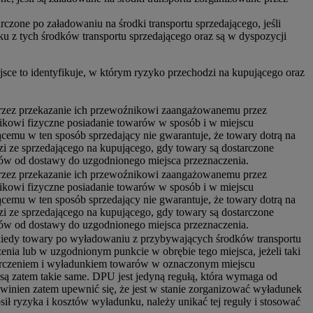
czone po załadowaniu na środki transportu sprzedającego, jeśli
u z tych środków transportu sprzedającego oraz są w dyspozycji
ejsce to identyfikuje, w którym ryzyko przechodzi na kupującego oraz
 przez przekazanie ich przewoźnikowi zaangażowanemu przez
ikowi fizyczne posiadanie towarów w sposób i w miejscu
cemu w ten sposób sprzedający nie gwarantuje, że towary dotrą na
zi ze sprzedającego na kupującego, gdy towary są dostarczone
w od dostawy do uzgodnionego miejsca przeznaczenia.
 przez przekazanie ich przewoźnikowi zaangażowanemu przez
ikowi fizyczne posiadanie towarów w sposób i w miejscu
cemu w ten sposób sprzedający nie gwarantuje, że towary dotrą na
zi ze sprzedającego na kupującego, gdy towary są dostarczone
w od dostawy do uzgodnionego miejsca przeznaczenia.
, kiedy towary po wyładowaniu z przybywających środków transportu
nia lub w uzgodnionym punkcie w obrębie tego miejsca, jeżeli taki
starczeniem i wyładunkiem towarów w oznaczonym miejscu
są zatem takie same. DPU jest jedyną regułą, która wymaga od
inien zatem upewnić się, że jest w stanie zorganizować wyładunek
sił ryzyka i kosztów wyładunku, należy unikać tej reguły i stosować