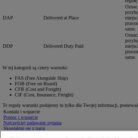
reguł
Oznacz
przyby
DAP
Delivered at Place
miejsc
przezn
same.
Oznacz
przyby
DDP
Delivered Duty Paid
miejsc
przezn
same.
W tej kategorii są cztery warunki:
FAS (Free Alongside Ship)
FOB (Free on Board)
CFR (Cost and Freight)
CIF (Cost, Insurance, Freight)
Te reguły warunki podajemy tu tylko dla Twojej informacji, poniewa
Kontakt i wsparcie
Pomoc i wsparcie
Najczęściej zadawane pytania
Skontaktuj się z nami
Znajdź lokalizację
O DHL