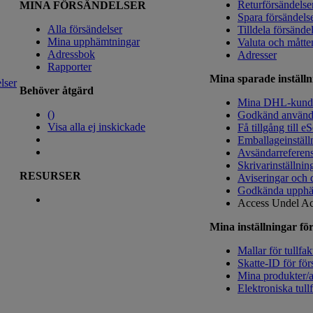
Returförsändelse
MINA FÖRSÄNDELSER
Spara försändels
Alla försändelser
Tilldela försände
Mina upphämtningar
Valuta och måtte
Adressbok
Adresser
Rapporter
Mina sparade inställn
lser
Behöver åtgärd
Mina DHL-kun
(
)
Godkänd använd
Visa alla ej inskickade
Få tillgång till e
Emballageinställ
Avsändarreferen
Skrivarinställnin
RESURSER
Aviseringar och 
Godkända upphä
Access Undel
Ac
Mina inställningar för
Mallar för tullfak
Skatte-ID för för
Mina produkter/ar
Elektroniska tull