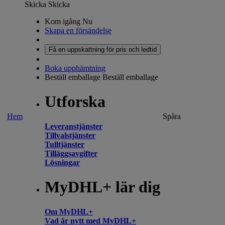
Skicka
Skicka
Kom igång Nu
Skapa en försändelse
Få en uppskattning för pris och ledtid
Boka upphämtning
Beställ emballage
Beställ emballage
Utforska
Hem
Spåra
Leveranstjänster
Tillvalstjänster
Tulltjänster
Tilläggsavgifter
Lösningar
MyDHL+ lär dig
Om MyDHL+
Vad är nytt med MyDHL+