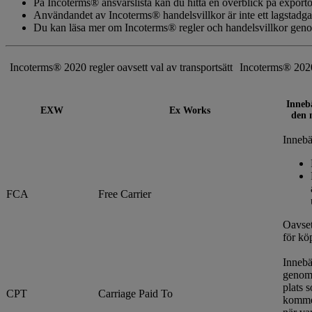
På Incoterms® ansvarslista kan du hitta en överblick på export
Användandet av Incoterms® handelsvillkor är inte ett lagstadga
Du kan läsa mer om Incoterms® regler och handelsvillkor genom
Incoterms® 2020 regler oavsett val av transportsätt
Incoterms® 2020
Innebä
EXW
Ex Works
den 
Innebär
FCA
Free Carrier
Oavset
för kö
Innebä
genom 
plats 
CPT
Carriage Paid To
kommer