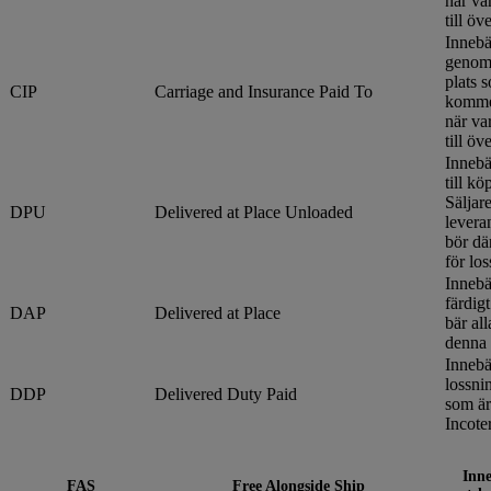
när va
till ö
Innebä
genom 
plats 
CIP
Carriage and Insurance Paid To
kommer
när va
till ö
Innebä
till k
Säljar
DPU
Delivered at Place Unloaded
levera
bör dä
för lo
Innebä
färdig
DAP
Delivered at Place
bär al
denna 
Innebä
lossni
DDP
Delivered Duty Paid
som är
Incote
Inne
FAS
Free Alongside Ship