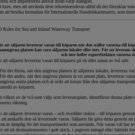
örens och importörens ansvar inom varje kategori.
t krav, men att använda dem rekommenderas alltid då det förenklar tran
 att besöka hemsidan för Internationella Handelskammaren, som innehål
 Rules for Sea and Inland Waterway Transport
r att säljaren levererar varan till köparen när den ställer varorna till kö
namngivna platsen kan vara säljarens lokaler eller inte. För att leverans 
och inte heller exportförklara varorna d
 att säljaren levererar varan till köparen på ett eller annat av två sätt:
För det första, när den angivna platsen är säljarens lokaler, levereras v
För det andra, när den angivna platsen är en annan plats, levereras varan 
angivna andra platsen och är redo att lossas från den säljarens transport
utsedd av köparen.
t vilken av de två som väljs som leveransplats, identifierar denna plats 
parens räkning.
r att säljaren levererar varan – och överlåter risken – till köparen genom
att anskaffa den så levererade varan. Säljaren får göra detta genom att g
som är lämplig för det transportmedel som används. När varan väl har lever
 att nå destinationsorten i gott skick, i angiven mängd eller faktiskt öve