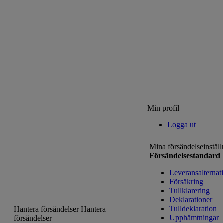
Min profil
Logga ut
Mina försändelseinställ
Försändelsestandard
Leveransalternat
Försäkring
Tullklarering
Deklarationer
Tulldeklaration
Hantera försändelser
Hantera
Upphämtningar
försändelser