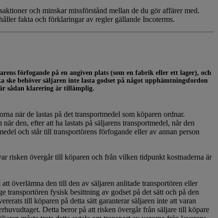
saktioner och minskar missförstånd mellan de du gör affärer med.
ler fakta och förklaringar av regler gällande Incoterms.
parens förfogande på en angiven plats (som en fabrik eller ett lager), och
ska ske behöver säljaren inte lasta godset på något upphämtningsfordon
är sådan klarering är tillämplig.
arorna när de lastas på det transportmedel som köparen ordnar.
när den, efter att ha lastats på säljarens transportmedel, når den
medel och står till transportörens förfogande eller av annan person
var risken övergår till köparen och från vilken tidpunkt kostnaderna är
 att överlämna den till den av säljaren anlitade transportören eller
e transportören fysisk besittning av godset på det sätt och på den
erats till köparen på detta sätt garanterar säljaren inte att varan
rhuvudtaget. Detta beror på att risken övergår från säljare till köpare