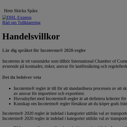
Hem
Skicka
Spåra
Råd om Tullklarering
Handelsvillkor
Lär dig språket för Incoterms® 2020-regler
Incoterms är ett varumärke som tillhör International Chamber of Comme
avseende på kostnader, risker, ansvar för lastförsäkring och regelefter
Det du behöver veta
Incoterms® regler är till för att standardisera processen av at
av ansvar för importörer och exportörer.
Huvudsyftet med Incoterms®-regler är att definiera kriterier för
Kunskap om Incoterms® regler försäkrar att du köper gods från t
Incoterms® 2020 regler är indelad i kategorier utifrån val av transports
Incoterms® 2020 regler är indelad i kategorier utifrån val av transports