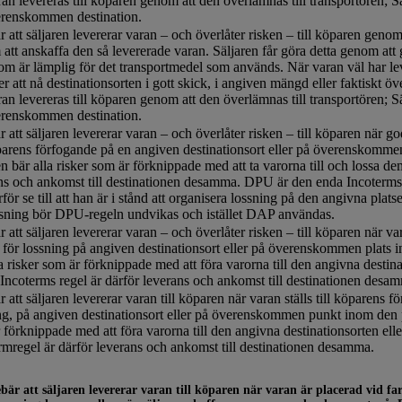
ran levereras till köparen genom att den överlämnas till transportören; S
verenskommen destination.
r att säljaren levererar varan – och överlåter risken – till köparen genom
att anskaffa den så levererade varan. Säljaren får göra detta genom att g
som är lämplig för det transportmedel som används. När varan väl har lever
 att nå destinationsorten i gott skick, i angiven mängd eller faktiskt öve
ran levereras till köparen genom att den överlämnas till transportören; S
verenskommen destination.
r att säljaren levererar varan – och överlåter risken – till köparen när go
öparens förfogande på en angiven destinationsort eller på överenskom
en bär alla risker som är förknippade med att ta varorna till och lossa d
ns och ankomst till destinationen desamma. DPU är den enda Incoterms-re
rför se till att han är i stånd att organisera lossning på den angivna plat
ssning bör DPU-regeln undvikas och istället DAP användas.
r att säljaren levererar varan – och överlåter risken – till köparen när 
t för lossning på angiven destinationsort eller på överenskommen plat
la risker som är förknippade med att föra varorna till den angivna desti
Incoterms regel är därför leverans och ankomst till destinationen desa
r att säljaren levererar varan till köparen när varan ställs till köparen
ng, på angiven destinationsort eller på överenskommen punkt inom den 
 förknippade med att föra varorna till den angivna destinationsorten el
rmregel är därför leverans och ankomst till destinationen desamma.
bär att säljaren levererar varan till köparen när varan är placerad vid fa