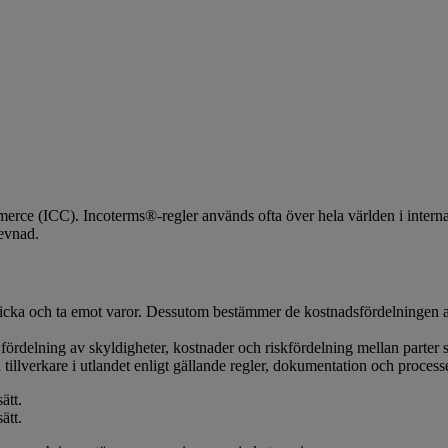
rce (ICC). Incoterms®-regler används ofta över hela världen i internat
levnad.
t skicka och ta emot varor. Dessutom bestämmer de kostnadsfördelningen
 fördelning av skyldigheter, kostnader och riskfördelning mellan parter s
illverkare i utlandet enligt gällande regler, dokumentation och processe
ätt.
ätt.