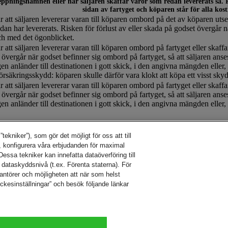
ppningshamnen eller när säljaren skaffar varor som redan levererats så. Ri
sidan av fartyget och köparen står för alla kos
r att säljaren levererar varan till köparen ombord på det av köparen ut
dan har levererats. Risken för förlust av eller skada på godset övergår 
ch med det ögonblicket.
r att säljaren levererar varan till köparen ombord på fartyget eller skaff
 övergår när godset befinner sig ombord på fartyget, så att säljaren anses
gen anländer till destinationen i gott skick, i den angivna mängden eller, 
örsäkringsskydd: köparen skulle därför vara klokt att köpa ett visst skydd
r att säljaren levererar varan till köparen ombord på fartyget eller skaff
 övergår när godset befinner sig ombord på fartyget, så att säljaren anses
gen anländer till destinationen i gott skick, i den angivna mängden eller,
kniker”), som gör det möjligt för oss att till
je steg på resan.
 konfigurera våra erbjudanden för maximal
essa tekniker kan innefatta dataöverföring till
 dataskyddsnivå (t.ex. Förenta staterna). För
rantörer och möjligheten att när som helst
yckesinställningar” och besök följande länkar