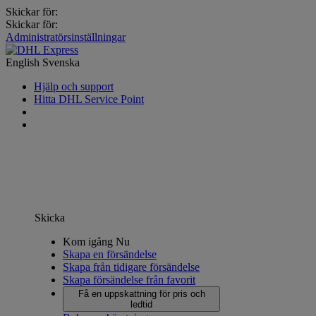
Skickar för:
Skickar för:
Administratörsinställningar
English
Svenska
Hjälp och support
Hitta DHL Service Point
Skicka
Kom igång Nu
Skapa en försändelse
Skapa från tidigare försändelse
Skapa försändelse från favorit
Få en uppskattning för pris och
ledtid