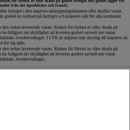
sken för förlust av eller skada på godset övergår när godset ligger vid
tnader från det ögonblicket och framåt.
sedda fartyget i den angivna utskeppningshamnen eller skaffar varan
när godset är ombord på fartyget och köparen står för alla kostnader
ar den redan levererade varan. Risken för förlust av eller skada på
 ha fullgjort sin skyldighet att leverera godset oavsett om varan
faktiskt, överhuvudtaget. I CFR är säljaren inte skyldig till köparen att
 för sig själv.
ar den redan levererade varan. Risken för förlust av eller skada på
 ha fullgjort sin skyldighet att leverera godset oavsett om varan
 faktiskt, överhuvudtaget.