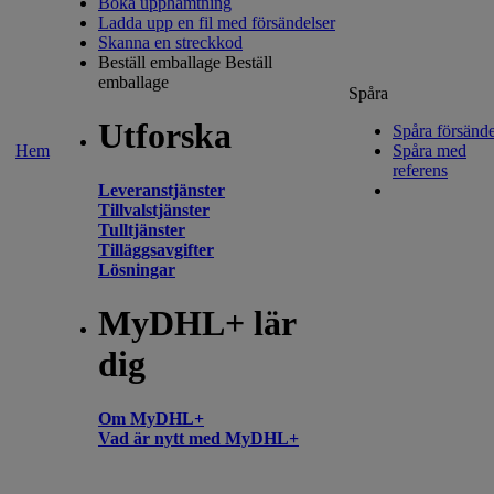
Boka upphämtning
Ladda upp en fil med försändelser
Skanna en streckkod
Beställ emballage
Beställ
emballage
Spåra
Utforska
Spåra försände
Hem
Spåra med
referens
Leveranstjänster
Tillvalstjänster
Tulltjänster
Tilläggsavgifter
Lösningar
MyDHL+ lär
dig
Om MyDHL+
Vad är nytt med MyDHL+