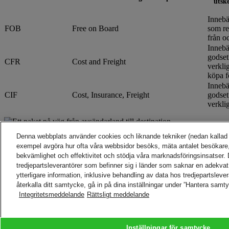
utske
Innebä
FOB
Free on Board
som re
från o
Innebä
godset
CFR
Cost and Freight
verkli
köpa f
Innebä
CIF
Cost, Insurance, Freight
godset
verkli
Paketets resa
Denna webbplats använder cookies och liknande tekniker (nedan kallad ”te
Se hur ditt paket reser med DHL och lär hur vi kan hjälpa dig med var
exempel avgöra hur ofta våra webbsidor besöks, mäta antalet besökare,
Följ resan
bekvämlighet och effektivitet och stödja våra marknadsföringsinsatser. D
tredjepartsleverantörer som befinner sig i länder som saknar en adekvat
Tillbaka till början
ytterligare information, inklusive behandling av data hos tredjepartsleve
HJÄLP OCH KONTAKT
återkalla ditt samtycke, gå in på dina inställningar under ”Hantera samt
Hjälp och support
Integritetsmeddelande
Rättsligt meddelande
FAQs
Kontakta oss
Hitta DHL Service Point
Om DHL
JURIDISKT
Press
Inställningar för samtycke