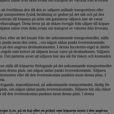
äljaren måste trots detta avtala om transport av varorna från leverans
 att överlämna den till den av säljaren anlitade transportören eller
e transportören fysisk besittning av godset på det sätt och på den
erats till köparen på detta sätt garanterar säljaren inte att varan
rhuvudtaget. Detta beror på att risken övergår från säljare till köpare
äljaren måste trots detta avtala om transport av varorna från leverans
dset, efter att det lossats från det ankommande transportmedlet, ställs
men punkt inom den orten. , om någon sådan punkt överenskommits.
em på den angivna destinationsorten. I denna Incoterms-regel är därför
geln som kräver att säljaren lossar varor på destinationen. Säljaren
sen. Om parterna avser att säljaren inte ska stå för risken och kostnaden
varan ställs till köparens förfogande på det ankommande transportmedlet
s inom denna plats, om någon sådan punkt överenskommits. Säljaren
nationsorten eller till den överenskomna punkten inom denna plats. I
mma.
s förfogande, importklarerad, på ankommande transportmedel, färdig för
plats, om någon sådan punkt överenskommits. Säljaren bär alla risker
ler till den överenskomna punkten inom denna plats. I denna
rtyget (t.ex. på en kaj eller en pråm) som köparen utsett i den angivna