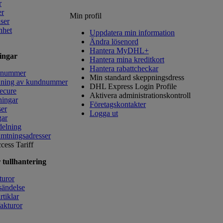
r
er
Min profil
lser
nhet
Uppdatera min information
Ändra lösenord
Hantera MyDHL+
ingar
Hantera mina kreditkort
Hantera rabattcheckar
dnummer
Min standard skeppningsdress
ning av kundnummer
DHL Express Login Profile
Secure
Aktivera administrationskontroll
ningar
Företagskontakter
ser
Logga ut
gar
delning
mtningsadresser
cess Tariff
 tullhantering
turor
sändelse
tiklar
fakturor