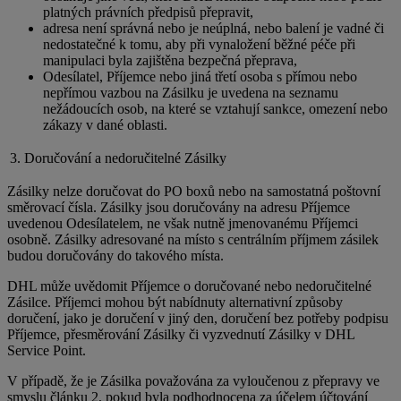
platných právních předpisů přepravit,
adresa není správná nebo je neúplná, nebo balení je vadné či
nedostatečné k tomu, aby při vynaložení běžné péče při
manipulaci byla zajištěna bezpečná přeprava,
Odesílatel, Příjemce nebo jiná třetí osoba s přímou nebo
nepřímou vazbou na Zásilku je uvedena na seznamu
nežádoucích osob, na které se vztahují sankce, omezení nebo
zákazy v dané oblasti.
3. Doručování a nedoručitelné Zásilky
Zásilky nelze doručovat do PO boxů nebo na samostatná poštovní
směrovací čísla. Zásilky jsou doručovány na adresu Příjemce
uvedenou Odesílatelem, ne však nutně jmenovanému Příjemci
osobně. Zásilky adresované na místo s centrálním příjmem zásilek
budou doručovány do takového místa.
DHL může uvědomit Příjemce o doručované nebo nedoručitelné
Zásilce. Příjemci mohou být nabídnuty alternativní způsoby
doručení, jako je doručení v jiný den, doručení bez potřeby podpisu
Příjemce, přesměrování Zásilky či vyzvednutí Zásilky v DHL
Service Point.
V případě, že je Zásilka považována za vyloučenou z přepravy ve
smyslu článku 2, pokud byla podhodnocena za účelem účtování