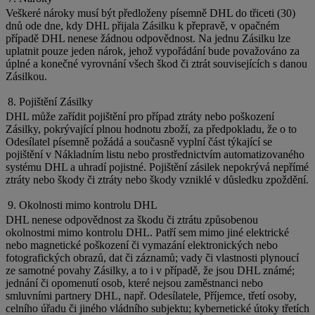
Veškeré nároky musí být předloženy písemně DHL do třiceti (30)
dnů ode dne, kdy DHL přijala Zásilku k přepravě, v opačném
případě DHL nenese žádnou odpovědnost. Na jednu Zásilku lze
uplatnit pouze jeden nárok, jehož vypořádání bude považováno za
úplné a konečné vyrovnání všech škod či ztrát souvisejících s danou
Zásilkou.
8. Pojištění Zásilky
DHL může zařídit pojištění pro případ ztráty nebo poškození
Zásilky, pokrývající plnou hodnotu zboží, za předpokladu, že o to
Odesílatel písemně požádá a současně vyplní část týkající se
pojištění v Nákladním listu nebo prostřednictvím automatizovaného
systému DHL a uhradí pojistné. Pojištění zásilek nepokrývá nepřímé
ztráty nebo škody či ztráty nebo škody vzniklé v důsledku zpoždění.
9. Okolnosti mimo kontrolu DHL
DHL nenese odpovědnost za škodu či ztrátu způsobenou
okolnostmi mimo kontrolu DHL. Patří sem mimo jiné elektrické
nebo magnetické poškození či vymazání elektronických nebo
fotografických obrazů, dat či záznamů; vady či vlastnosti plynoucí
ze samotné povahy Zásilky, a to i v případě, že jsou DHL známé;
jednání či opomenutí osob, které nejsou zaměstnanci nebo
smluvními partnery DHL, např. Odesílatele, Příjemce, třetí osoby,
celního úřadu či jiného vládního subjektu; kybernetické útoky třetích