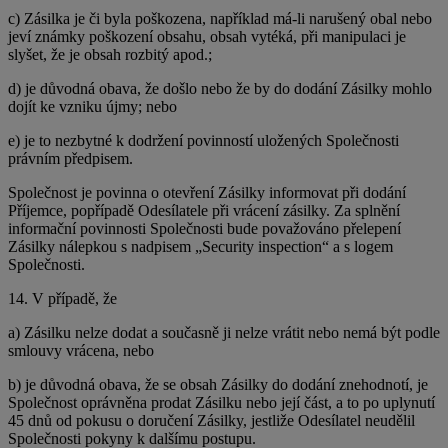
c) Zásilka je či byla poškozena, například má-li narušený obal nebo
jeví známky poškození obsahu, obsah vytéká, při manipulaci je
slyšet, že je obsah rozbitý apod.;
d) je důvodná obava, že došlo nebo že by do dodání Zásilky mohlo
dojít ke vzniku újmy; nebo
e) je to nezbytné k dodržení povinností uložených Společnosti
právním předpisem.
Společnost je povinna o otevření Zásilky informovat při dodání
Příjemce, popřípadě Odesílatele při vrácení zásilky. Za splnění
informační povinnosti Společnosti bude považováno přelepení
Zásilky nálepkou s nadpisem „Security inspection“ a s logem
Společnosti.
14. V případě, že
a) Zásilku nelze dodat a současně ji nelze vrátit nebo nemá být podle
smlouvy vrácena, nebo
b) je důvodná obava, že se obsah Zásilky do dodání znehodnotí, je
Společnost oprávněna prodat Zásilku nebo její část, a to po uplynutí
45 dnů od pokusu o doručení Zásilky, jestliže Odesílatel neudělil
Společnosti pokyny k dalšímu postupu.