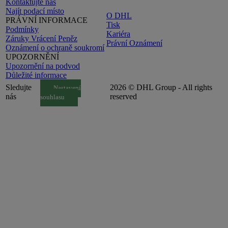
Kontaktujte nás
Najít podací místo
O DHL
PRÁVNÍ INFORMACE
Tisk
Podmínky
Kariéra
Záruky Vrácení Peněz
Právní Oznámení
Oznámení o ochraně soukromí
UPOZORNĚNÍ
Upozornění na podvod
Důležité informace
Sledujte
2026 © DHL Group - All rights
Nastavení
nás
reserved
souhlasu