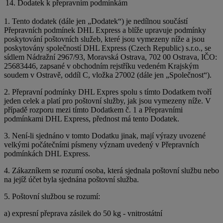
14. Dodatek k přepravním podmínkám
1. Tento dodatek (dále jen „Dodatek“) je nedílnou součástí
Přepravních podmínek DHL Express a blíže upravuje podmínky
poskytování poštovních služeb, které jsou vymezeny níže a jsou
poskytovány společností DHL Express (Czech Republic) s.r.o., se
sídlem Nádražní 2967/93, Moravská Ostrava, 702 00 Ostrava, IČO:
25683446, zapsané v obchodním rejstříku vedeném Krajským
soudem v Ostravě, oddíl C, vložka 27002 (dále jen „Společnost“).
2. Přepravní podmínky DHL Expres spolu s tímto Dodatkem tvoří
jeden celek a platí pro poštovní služby, jak jsou vymezeny níže. V
případě rozporu mezi tímto Dodatkem č. 1 a Přepravními
podmínkami DHL Express, přednost má tento Dodatek.
3. Není-li sjednáno v tomto Dodatku jinak, mají výrazy uvozené
velkými počátečními písmeny význam uvedený v Přepravních
podmínkách DHL Express.
4. Zákazníkem se rozumí osoba, která sjednala poštovní službu nebo
na jejíž účet byla sjednána poštovní služba.
5. Poštovní službou se rozumí:
a) expresní přeprava zásilek do 50 kg - vnitrostátní