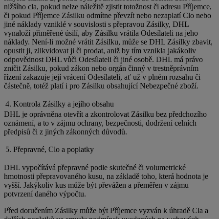
nižšího cla, pokud nelze náležitě zjistit totožnost či adresu Příjemce,
či pokud Příjemce Zásilku odmítne převzít nebo nezaplatí Clo nebo
jiné náklady vzniklé v souvislosti s přepravou Zásilky, DHL
vynaloží přiměřené úsilí, aby Zásilku vrátila Odesílateli na jeho
náklady. Není-li možné vrátit Zásilku, může se DHL Zásilky zbavit,
opustit ji, zlikvidovat ji či prodat, aniž by tím vznikla jakákoliv
odpovědnost DHL vůči Odesílateli či jiné osobě. DHL má právo
zničit Zásilku, pokud zákon nebo orgán činný v trestněprávním
řízení zakazuje její vrácení Odesílateli, ať už v plném rozsahu či
částečně, totéž platí i pro Zásilku obsahující Nebezpečné zboží.
4. Kontrola Zásilky a jejího obsahu
DHL je oprávněna otevřít a zkontrolovat Zásilku bez předchozího
oznámení, a to v zájmu ochrany, bezpečnosti, dodržení celních
předpisů či z jiných zákonných důvodů.
5. Přepravné, Clo a poplatky
DHL vypočítává přepravné podle skutečné či volumetrické
hmotnosti přepravovaného kusu, na základě toho, která hodnota je
vyšší. Jakýkoliv kus může být převážen a přeměřen v zájmu
potvrzení daného výpočtu.
Před doručením Zásilky může být Příjemce vyzván k úhradě Cla a