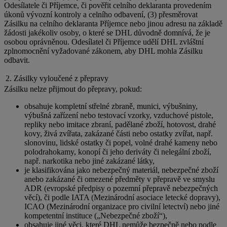
Odesílatele či Příjemce, či pověřit celního deklaranta provedením
úkonů vývozní kontroly a celního odbavení, (3) přesměrovat
Zásilku na celního deklaranta Příjemce nebo jinou adresu na základě
žádosti jakékoliv osoby, o které se DHL důvodně domnívá, že je
osobou oprávněnou. Odesílatel či Příjemce udělí DHL zvláštní
zplnomocnění vyžadované zákonem, aby DHL mohla Zásilku
odbavit.
2. Zásilky vyloučené z přepravy
Zásilku nelze přijmout do přepravy, pokud:
obsahuje kompletní střelné zbraně, munici, výbušniny,
výbušná zařízení nebo testovací vzorky, vzduchové pistole,
repliky nebo imitace zbraní, padělané zboží, hotovost, drahé
kovy, živá zvířata, zakázané části nebo ostatky zvířat, např.
slonovinu, lidské ostatky či popel, volné drahé kameny nebo
polodrahokamy, konopí či jeho deriváty či nelegální zboží,
např. narkotika nebo jiné zakázané látky,
je klasifikována jako nebezpečný materiál, nebezpečné zboží
anebo zakázané či omezené předměty v přepravě ve smyslu
ADR (evropské předpisy o pozemní přepravě nebezpečných
věcí), či podle IATA (Mezinárodní asociace letecké dopravy),
ICAO (Mezinárodní organizace pro civilní letectví) nebo jiné
kompetentní instituce („Nebezpečné zboží“),
obsahuje jiné věci, které DHL nemůže bezpečně nebo podle