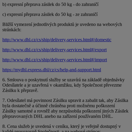
b) expresní přeprava zásilek do 50 kg - do zahraničí
c) expresní přeprava zásilek do 50 kg - ze zahraničí
Bližší vymezení jednotlivých produktů je uvedeno na webových
stránkách:
http://www.dhl.cz/cs/ship/delivery-services.html#/domestic
http://www.dhl.cz/cs/ship/delivery-services.html#/export
http://www.dhl.cz/cs/ship/delivery-services.html#/import
https://mydhl.express.dhl/cz/cs/help-and-support.html
6. Smlouva o poskytnutí služby se uzavírá na základě objednávky
Odesílatele a je uzavřená v okamžiku, kdy Společnost převezme
Zásilku k přepravě.
7. Odesílatel má povinnost Zásilku upravit a zabalit tak, aby Zásilka
byla dostatečně a účinně chráněna proti možnému poškození
Zásilky samotné a rovněž aby nezpůsobila poškození jiných Zásilek
přepravovaných DHL anebo na zařízení používaném DHL.
8. Cena služeb je uvedená v ceníku, který je veřejně dostupný v
každé provozovně Společnosti, a na webové stránce: