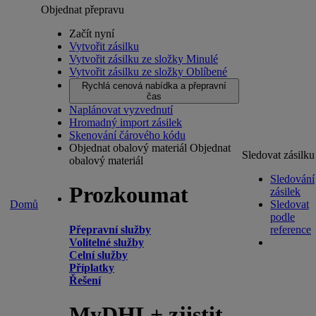
Objednat přepravu
Začít nyní
Vytvořit zásilku
Vytvořit zásilku ze složky Minulé
Vytvořit zásilku ze složky Oblíbené
Rychlá cenová nabídka a přepravní
čas
Naplánovat vyzvednutí
Hromadný import zásilek
Skenování čárového kódu
Objednat obalový materiál
Objednat
Sledovat zásilku
obalový materiál
Sledování
Prozkoumat
zásilek
Domů
Sledovat
podle
Přepravní služby
reference
Volitelné služby
Celní služby
Příplatky
Řešení
MyDHL+ zjistit