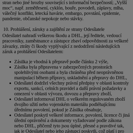
stran nebo jiné hrozby související s informační bezpečností; „Vyšší
moc“, např. zemětřesení, cyklón, bouře, povodeň, záplavy, mlha,
válečný konflikt, letecká havárie, embargo, povstání, epidemie,
pandemie, občanské nepokoje nebo stávky.
10. Prohlášení, záruky a zajištění ze strany Odesílatele
Odesílatel nahradí veškerou škodu a DHL, její ředitele, vedoucí
pracovníky, zaměstnance a zástupce zbaví odpovědnosti za veškeré
závazky, ztráty či škody vyplývající z nedodržení následujících
záruk a prohlášení Odesílatelem:
Zásilka je vhodná k přepravě podle článku 2 výše,
Zásilka byla připravena v zabezpečených prostorách
spolehlivými osobami a byla chráněna před neoprávněnou
manipulací během přípravy, uskladnění a přepravy do DHL,
Odesílatel dodržel všechny právní předpisy v oblasti kontroly
exportu, sankcí, celních pravidel a další právní požadavky a
omezení v oblasti vývozu, dovozu a přepravy zboží,
Odesílatel informoval DHL o veškerém regulovaném zboží
dvojího užití nebo vojenském materiálu podléhajícímu
úřednímu povolení, pokud je Zásilka obsahuje,
Odesílatel poskytl veškeré informace, povolení, licence či jiná
úřední oprávnění a dokumenty vyžadované podle zákona
nebo DHL, přičemž tyto jsou úplné, přesné a pravdivé tak,
jak je Odesílatel nebo jeho zástupci poskytli, což platí i pro