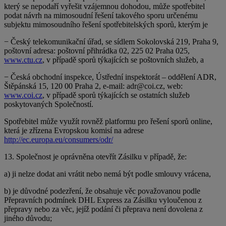
který se nepodaří vyřešit vzájemnou dohodou, může spotřebitel
podat návrh na mimosoudní řešení takového sporu určenému
subjektu mimosoudního řešení spotřebitelských sporů, kterým je
− Český telekomunikační úřad, se sídlem Sokolovská 219, Praha 9,
poštovní adresa: poštovní přihrádka 02, 225 02 Praha 025,
www.ctu.cz
, v případě sporů týkajících se poštovních služeb, a
− Česká obchodní inspekce, Ústřední inspektorát – oddělení ADR,
Štěpánská 15, 120 00 Praha 2, e-mail: adr@coi.cz, web:
www.coi.cz
, v případě sporů týkajících se ostatních služeb
poskytovaných Společností.
Spotřebitel může využít rovněž platformu pro řešení sporů online,
která je zřízena Evropskou komisí na adrese
http://ec.europa.eu/consumers/odr/
13. Společnost je oprávněna otevřít Zásilku v případě, že:
a) ji nelze dodat ani vrátit nebo nemá být podle smlouvy vrácena,
b) je důvodné podezření, že obsahuje věc považovanou podle
Přepravních podmínek DHL Express za Zásilku vyloučenou z
přepravy nebo za věc, jejíž podání či přeprava není dovolena z
jiného důvodu;