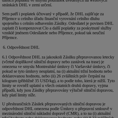
dalších poplatků ve smyslu podmínek uvedených na webových
stránkách DHL v zemi určení.
Sem patří i poplatek účtovaný v případě, že DHL zajišťuje za
Příjemce u celního úřadu finanční vyrovnání celního dluhu
spojeného s celním odbavením Zásilky. Odesílatel je povinen DHL
zaplatit či kompenzovat Clo a další poplatky za poskytnuté služby
vzniklé jménem Odesílatele nebo Příjemce, pokud tak neučiní
Příjemce.
6. Odpovědnost DHL
6.1 Odpovědnost DHL za jakoukoli Zásilku přepravovanou letecky
(včetně doplňkové silniční dopravy nebo zastávek na trase) je
omezena ve smyslu Montrealské úmluvy či Varšavské úmluvy, či
pokud se tyto úmluvy neuplatní, na (i) aktuální tržní hodnotu nebo
deklarovanou hodnotu, nebo (ii) 26 zvláštních práv čerpání na
kilogram (přibližně 35 USD/kg), a to podle toho, která je nižší. Tyto
limity se rovněž uplatní u všech ostatních druhů dopravy, vyjma
případů, kdy jsou Zásilky přepravovány výlučně silniční dopravou,
kdy platí limity níže.
U přeshraničních Zásilek přepravovaných silniční dopravou je
odpovědnost DHL omezena podle Úmluvy o přepravní smlouvě v
mezinárodní silniční nákladní dopravě (CMR), a to na (i) aktuální