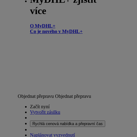
více
O MyDHL+
Co je nového v MyDHL+
Objednat přepravu
Objednat přepravu
Začít nyní
Vytvořit zásilku
Rychlá cenová nabídka a přepravní čas
Naplánovat vyzvednutí