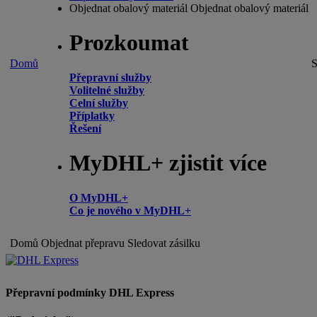
Objednat obalový materiál
Objednat obalový materiál
Prozkoumat
Domů
S
Přepravní služby
Volitelné služby
Celní služby
Příplatky
Řešení
MyDHL+ zjistit více
O MyDHL+
Co je nového v MyDHL+
Domů
Objednat přepravu
Sledovat zásilku
Přepravní podmínky DHL Express