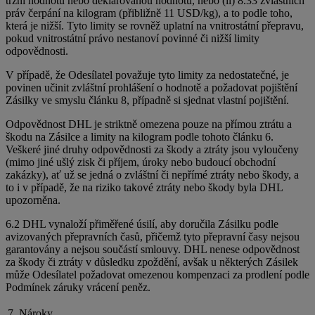
tržní hodnotu nebo deklarovanou hodnotu, nebo (ii) 8.33 zvláštních
práv čerpání na kilogram (přibližně 11 USD/kg), a to podle toho,
která je nižší. Tyto limity se rovněž uplatní na vnitrostátní přepravu,
pokud vnitrostátní právo nestanoví povinné či nižší limity
odpovědnosti.
V případě, že Odesílatel považuje tyto limity za nedostatečné, je
povinen učinit zvláštní prohlášení o hodnotě a požadovat pojištění
Zásilky ve smyslu článku 8, případně si sjednat vlastní pojištění.
Odpovědnost DHL je striktně omezena pouze na přímou ztrátu a
škodu na Zásilce a limity na kilogram podle tohoto článku 6.
Veškeré jiné druhy odpovědnosti za škody a ztráty jsou vyloučeny
(mimo jiné ušlý zisk či příjem, úroky nebo budoucí obchodní
zakázky), ať už se jedná o zvláštní či nepřímé ztráty nebo škody, a
to i v případě, že na riziko takové ztráty nebo škody byla DHL
upozorněna.
6.2 DHL vynaloží přiměřené úsilí, aby doručila Zásilku podle
avizovaných přepravních časů, přičemž tyto přepravní časy nejsou
garantovány a nejsou součástí smlouvy. DHL nenese odpovědnost
za škody či ztráty v důsledku zpoždění, avšak u některých Zásilek
může Odesílatel požadovat omezenou kompenzaci za prodlení podle
Podmínek záruky vrácení peněz.
7. Nároky