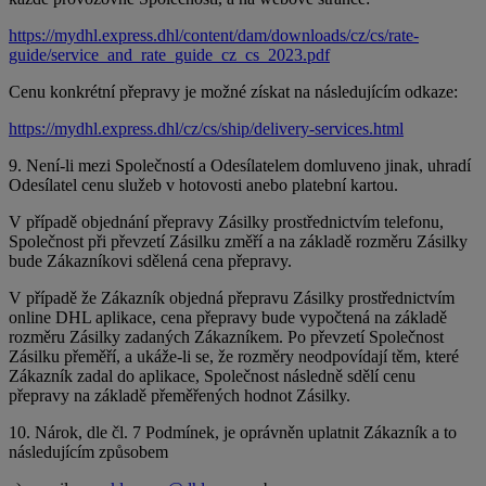
https://mydhl.express.dhl/content/dam/downloads/cz/cs/rate-
guide/service_and_rate_guide_cz_cs_2023.pdf
Cenu konkrétní přepravy je možné získat na následujícím odkaze:
https://mydhl.express.dhl/cz/cs/ship/delivery-services.html
9. Není-li mezi Společností a Odesílatelem domluveno jinak, uhradí
Odesílatel cenu služeb v hotovosti anebo platební kartou.
V případě objednání přepravy Zásilky prostřednictvím telefonu,
Společnost při převzetí Zásilku změří a na základě rozměru Zásilky
bude Zákazníkovi sdělená cena přepravy.
V případě že Zákazník objedná přepravu Zásilky prostřednictvím
online DHL aplikace, cena přepravy bude vypočtená na základě
rozměru Zásilky zadaných Zákazníkem. Po převzetí Společnost
Zásilku přeměří, a ukáže-li se, že rozměry neodpovídají těm, které
Zákazník zadal do aplikace, Společnost následně sdělí cenu
přepravy na základě přeměřených hodnot Zásilky.
10. Nárok, dle čl. 7 Podmínek, je oprávněn uplatnit Zákazník a to
následujícím způsobem