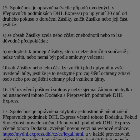
15. Společnost je oprávněna (vedle případů uvedených v
Přepravních podmínkách DHL Express) po uplynutí 30 dnů od
druhého pokusu o doručení Zásilky zničit Zásilku nebo její část,
jestliže:
a) se obsah Zásilky zcela nebo zčásti znehodnotil nebo to lze
důvodně předpokládat;
b) nedojde-li k prodeji Zásilky, kterou nelze doručit a současně ji
nelze vrátit, nebo nemá být podle smlouvy vrácena;
Obsah Zásilky nebo jeho část lze zničit i před uplynutím výše
uvedené lhůty, jestliže je to nezbytné pro zajištění ochrany zdraví
osob nebo pro zajištění ochrany před vznikem újmy.
16. Pří uzavření poštovní smlouvy nelze sjednat žádnou odchylku
od ustanovení tohoto Dodatku a Přepravních podmínek DHL
Express.
17. Společnost je oprávněna kdykoliv jednostranně měnit znění
Přepravních podmínek DHL Express včetně tohoto Dodatku. Pokud
Společnost provede změnu Přepravních podmínek DHL Express
včetně tohoto Dodatku, zveřejní novou verzi na webové stránce:
https://mydhl.express.dhl/cz/cs/legal.html
, a v každé provozovně,
přičemž tato změna bude účinná nejdříve třicet (30) dnů po jejím