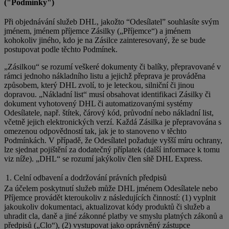
("Podmínky")
Při objednávání služeb DHL, jakožto “Odesílatel” souhlasíte svým
jménem, jménem příjemce Zásilky („Příjemce“) a jménem
kohokoliv jiného, kdo je na Zásilce zainteresovaný, že se bude
postupovat podle těchto Podmínek.
„Zásilkou“ se rozumí veškeré dokumenty či balíky, přepravované v
rámci jednoho nákladního listu a jejichž přeprava je prováděna
způsobem, který DHL zvolí, to je leteckou, silniční či jinou
dopravou. „Nákladní list“ musí obsahovat identifikaci Zásilky či
dokument vyhotovený DHL či automatizovanými systémy
Odesílatele, např. štítek, čárový kód, průvodní nebo nákladní list,
včetně jejich elektronických verzí. Každá Zásilka je přepravována s
omezenou odpovědností tak, jak je to stanoveno v těchto
Podmínkách. V případě, že Odesílatel požaduje vyšší míru ochrany,
lze sjednat pojištění za dodatečný příplatek (další informace k tomu
viz níže). „DHL“ se rozumí jakýkoliv člen sítě DHL Express.
1. Celní odbavení a dodržování právních předpisů
Za účelem poskytnutí služeb může DHL jménem Odesílatele nebo
Příjemce provádět kteroukoliv z následujících činností: (1) vyplnit
jakoukoliv dokumentaci, aktualizovat kódy produktů či služeb a
uhradit cla, daně a jiné zákonné platby ve smyslu platných zákonů a
předpisů („Clo“), (2) vystupovat jako oprávněný zástupce