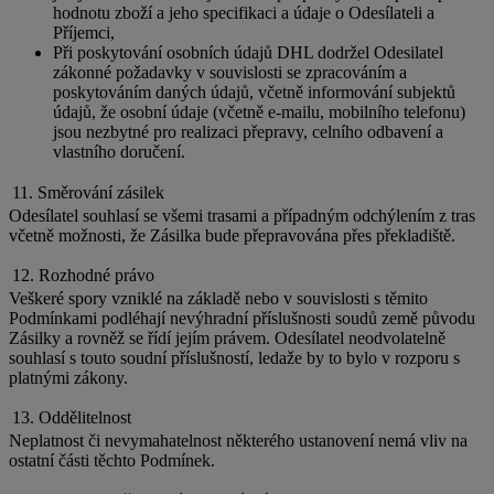
hodnotu zboží a jeho specifikaci a údaje o Odesílateli a
Příjemci,
Při poskytování osobních údajů DHL dodržel Odesilatel
zákonné požadavky v souvislosti se zpracováním a
poskytováním daných údajů, včetně informování subjektů
údajů, že osobní údaje (včetně e-mailu, mobilního telefonu)
jsou nezbytné pro realizaci přepravy, celního odbavení a
vlastního doručení.
11. Směrování zásilek
Odesílatel souhlasí se všemi trasami a případným odchýlením z tras
včetně možnosti, že Zásilka bude přepravována přes překladiště.
12. Rozhodné právo
Veškeré spory vzniklé na základě nebo v souvislosti s těmito
Podmínkami podléhají nevýhradní příslušnosti soudů země původu
Zásilky a rovněž se řídí jejím právem. Odesílatel neodvolatelně
souhlasí s touto soudní příslušností, ledaže by to bylo v rozporu s
platnými zákony.
13. Oddělitelnost
Neplatnost či nevymahatelnost některého ustanovení nemá vliv na
ostatní části těchto Podmínek.