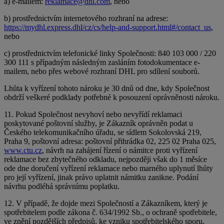
a) e-mailem:
reklamace@dhl.com
, nebo
b) prostřednictvím internetového rozhraní na adrese:
https://mydhl.express.dhl/cz/cs/help-and-support.html#/contact_us
,
nebo
c) prostřednictvím telefonické linky Společnosti: 840 103 000 / 220
300 111 s případným následným zasláním fotodokumentace e-
mailem, nebo přes webové rozhraní DHL pro sdílení souborů.
Lhůta k vyřízení tohoto nároku je 30 dnů od dne, kdy Společnost
obdrží veškeré podklady potřebné k posouzení oprávněnosti nároku.
11. Pokud Společnost nevyhoví nebo nevyřídí reklamaci
poskytované poštovní služby, je Zákazník oprávněn podat u
Českého telekomunikačního úřadu, se sídlem Sokolovská 219,
Praha 9, poštovní adresa: poštovní přihrádka 02, 225 02 Praha 025,
www.ctu.cz
, návrh na zahájení řízení o námitce proti vyřízení
reklamace bez zbytečného odkladu, nejpozději však do 1 měsíce
ode dne doručení vyřízení reklamace nebo marného uplynutí lhůty
pro její vyřízení, jinak právo uplatnit námitku zanikne. Podání
návrhu podléhá správnímu poplatku.
12. V případě, že dojde mezi Společností a Zákazníkem, který je
spotřebitelem podle zákona č. 634/1992 Sb., o ochraně spotřebitele,
ve znění pozdějších předpisů, ke vzniku spotřebitelského sporu,