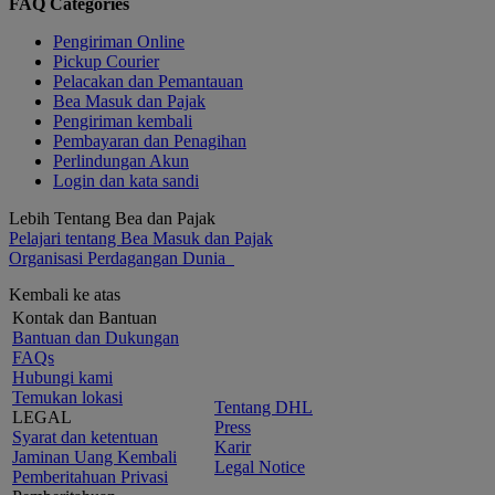
FAQ Categories
Pengiriman Online
Pickup Courier
Pelacakan dan Pemantauan
Bea Masuk dan Pajak
Pengiriman kembali
Pembayaran dan Penagihan
Perlindungan Akun
Login dan kata sandi
Lebih Tentang Bea dan Pajak
Pelajari tentang Bea Masuk dan Pajak
Organisasi Perdagangan Dunia
Kembali ke atas
Kontak dan Bantuan
Bantuan dan Dukungan
FAQs
Hubungi kami
Temukan lokasi
Tentang DHL
LEGAL
Press
Syarat dan ketentuan
Karir
Jaminan Uang Kembali
Legal Notice
Pemberitahuan Privasi