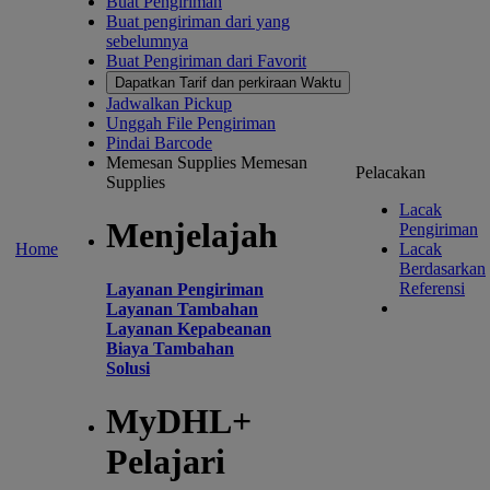
Buat Pengiriman
Buat pengiriman dari yang
sebelumnya
Buat Pengiriman dari Favorit
Dapatkan Tarif dan perkiraan Waktu
Jadwalkan Pickup
Unggah File Pengiriman
Pindai Barcode
Memesan Supplies
Memesan
Pelacakan
Supplies
Lacak
Menjelajah
Pengiriman
Home
Lacak
Berdasarkan
Referensi
Layanan Pengiriman
Layanan Tambahan
Layanan Kepabeanan
Biaya Tambahan
Solusi
MyDHL+
Pelajari