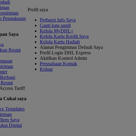
mbali
riman
Profil saya
engiriman
n Pengukuran
Perbarui Info Saya
Ganti kata sandi
Kelola MyDHL+
pan Saya
Kelola Kartu Kredit Saya
Kelola Kartu Hadiah
ya
Alamat Pengiriman Default Saya
kun Resmi
Profil Login DHL Express
Aktifkan Kontrol Admin
emasan
Perusahaan Kontak
giriman
Keluar
nter
 Berbagi
 Resmi
Access Tariff
a Cukai saya
ce Templates
iriman
/Item Saya
kai Digital