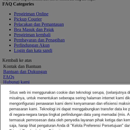
FAQ Categories
Pengiriman Online
Pickup Courier
Pelacakan dan Pemantauan
Bea Masuk dan Pajak
Pengiriman kembali
Pembayaran dan Penagihan
Perlindungan Akun
Login dan kata sandi
Kembali ke atas
Kontak dan Bantuan
Bantuan dan Dukungan
FAQs
Hubungi kami
Temukan lokasi
Tentang DHL
LEGAL
Situs web ini menggunakan cookie dan teknologi serupa, (selanjutnya d
Press
Syarat dan ketentuan
misalnya, untuk menentukan seberapa sering halaman internet kami dik
Karir
Jaminan Uang Kembali
mengonfigurasi penawaran kami demi kenyamanan dan efisiensi maks
Legal Notice
Pemberitahuan Privasi
pemasaran kami. Teknologi ini dapat menggabungkan transfer data ke p
Pemberitahuan
di negara-negara tanpa tingkat perlindungan data yang memadai (mis. Ame
Kesadaran tentang penipuan
termasuk pemrosesan data oleh penyedia layanan pihak ketiga dan k
Informasi penting
saja, harap lihat pengaturan Anda di "Kelola Preferensi Persetujuan" dan