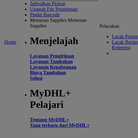
Jadwalkan Pickup
Unggah File Pengiriman
Pindai Barcode
Memesan Supplies
Memesan
Supplies
Pelacakan
Lacak Pengi
Menjelajah
Home
Lacak Berda
Referensi
Layanan Pengiriman
Layanan Tambahan
Layanan Kepabeanan
Biaya Tambahan
Solusi
MyDHL+
Pelajari
Tentang MyDHL+
Yang terbaru dari MyDHL+