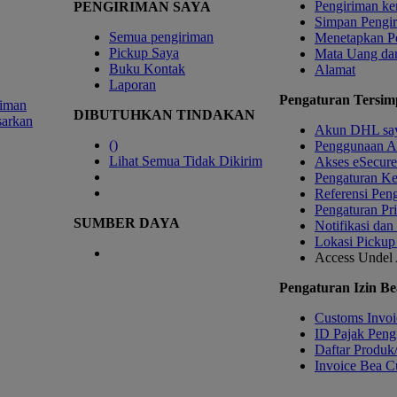
Pengiriman ke
PENGIRIMAN SAYA
Simpan Pengi
Semua pengiriman
Menetapkan P
Pickup Saya
Mata Uang da
Buku Kontak
Alamat
Laporan
Pengaturan Tersim
riman
DIBUTUHKAN TINDAKAN
sarkan
Akun DHL sa
(
)
Penggunaan A
Lihat Semua Tidak Dikirim
Akses eSecure
Pengaturan K
Referensi Pen
Pengaturan Pri
SUMBER DAYA
Notifikasi dan
Lokasi Pickup
Access Undel
Pengaturan Izin Be
Customs Invoi
ID Pajak Peng
Daftar Produk
Invoice Bea Cu