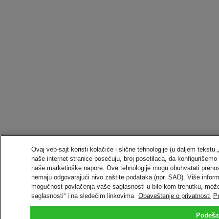
Ovaj veb-sajt koristi kolačiće i slične tehnologije (u daljem tekst
naše internet stranice posećuju, broj posetilaca, da konfiguriše
naše marketinške napore. Ove tehnologije mogu obuhvatati preno
nemaju odgovarajući nivo zaštite podataka (npr. SAD). Više informa
mogućnost povlačenja vaše saglasnosti u bilo kom trenutku, može
saglasnosti“ i na sledećim linkovima
Obaveštenje o privatnosti
P
Podeša