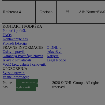
Referenca 4
Opciono
35
Alfa/Numerički/S
KONTAKT I PODRŠKA
Pomoć i podrška
FAQs
Kontaktirajte nas
Pronađi lokaciju
PRAVNE INFORMACIJE
O DHL-u
Uslovi i pravila
izdavaštvo
Garancija Povraćaja Novca
Karijere
Izjava o Privatnosti
Legal Notice
Vodič kroz usluge i cenovnik
UPOZORENJA
Svest o prevari
Važne informacije
Pratite
2026 © DHL Group - All rights
Podešavanja
nas
reserved
saglasnosti