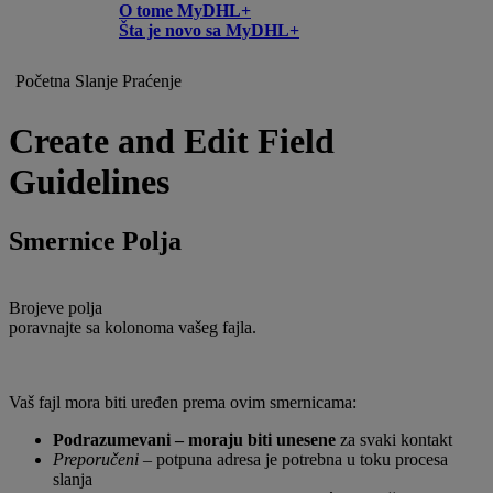
O tome MyDHL+
Šta je novo sa MyDHL+
Početna
Slanje
Praćenje
Create and Edit Field
Guidelines
Smernice Polja
Brojeve polja
poravnajte sa kolonoma vašeg fajla.
Vaš fajl mora biti uređen prema ovim smernicama:
Podrazumevani – moraju biti unesene
za svaki kontakt
Preporučeni
– potpuna adresa je potrebna u toku procesa
slanja