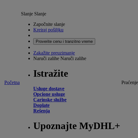
Slanje
Slanje
Započnite slanje
Kreiraj pošiljku
Proverite cenu i tranzitno vreme
Zakažite preuzimanje
Naruči zalihe
Naruči zalihe
Istražite
Početna
Praćenje
Usluge dostave
Opcione usluge
Carinske službe
Doplate
Rešenja
Upoznajte MyDHL+