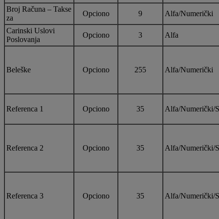
Broj Računa – Takse
Opciono
9
Alfa/Numerički
za
Carinski Uslovi
Opciono
3
Alfa
Poslovanja
Beleške
Opciono
255
Alfa/Numerički
Referenca 1
Opciono
35
Alfa/Numerički/S
Referenca 2
Opciono
35
Alfa/Numerički/S
Referenca 3
Opciono
35
Alfa/Numerički/S