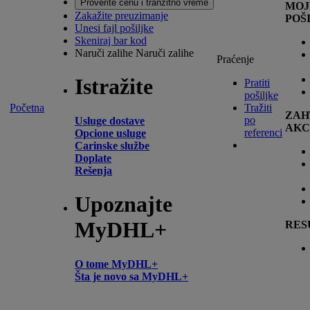
Proverite cenu i tranzitno vreme
MOJ
Zakažite preuzimanje
POŠ
Unesi fajl pošiljke
Skeniraj bar kod
Naruči zalihe
Naruči zalihe
Praćenje
Istražite
Pratiti
pošiljke
Početna
Tražiti
ZAH
po
Usluge dostave
AKC
referenci
Opcione usluge
Carinske službe
Doplate
Rešenja
Upoznajte
MyDHL+
RES
O tome MyDHL+
Šta je novo sa MyDHL+