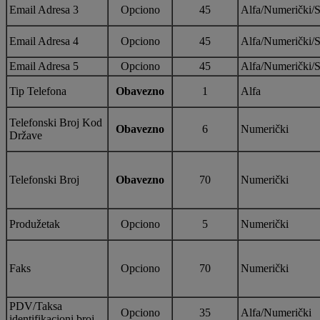
Email Adresa 3
Opciono
45
Alfa/Numerički/S
Email Adresa 4
Opciono
45
Alfa/Numerički/S
Email Adresa 5
Opciono
45
Alfa/Numerički/S
Tip Telefona
Obavezno
1
Alfa
Telefonski Broj Kod
Obavezno
6
Numerički
Države
Telefonski Broj
Obavezno
70
Numerički
Produžetak
Opciono
5
Numerički
Faks
Opciono
70
Numerički
PDV/Taksa
Opciono
35
Alfa/Numerički
identifikacioni broj