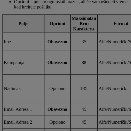
Opcioni – polja mogu ostati prazna, ali će vam uštedeti vreme
kad kreirate pošiljku
Maksimalan
Polje
Opcioni
Broj
Format
Karaktera
Ime
Obavezno
35
Alfa/Numerički/S
Kompanija
Obavezno
88
Alfa/Numerički/S
Nadimak
Opciono
135
Alfa/Numerički
Email Adresa 1
Obavezno
45
Alfa/Numerički/S
Email Adresa 2
Opciono
45
Alfa/Numerički/S