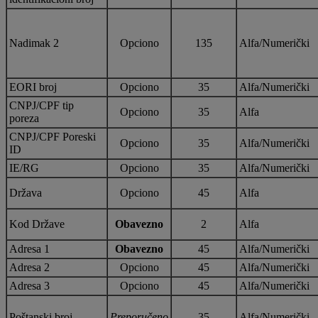
Nadimak 2
Opciono
135
Alfa/Numerički
EORI broj
Opciono
35
Alfa/Numerički
CNPJ/CPF tip
Opciono
35
Alfa
poreza
CNPJ/CPF Poreski
Opciono
35
Alfa/Numerički
ID
IE/RG
Opciono
35
Alfa/Numerički
Država
Opciono
45
Alfa
Kod Države
Obavezno
2
Alfa
Adresa 1
Obavezno
45
Alfa/Numerički
Adresa 2
Opciono
45
Alfa/Numerički
Adresa 3
Opciono
45
Alfa/Numerički
Poštanski broj
Preporučeno
35
Alfa/Numerički