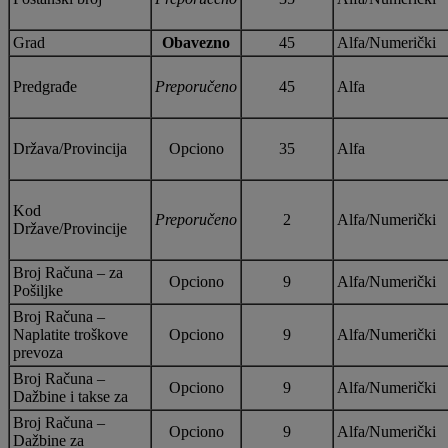
Grad
Obavezno
45
Alfa/Numerički
Predgrađe
Preporučeno
45
Alfa
Država/Provincija
Opciono
35
Alfa
Kod
Preporučeno
2
Alfa/Numerički
Države/Provincije
Broj Računa – za
Opciono
9
Alfa/Numerički
Pošiljke
Broj Računa –
Naplatite troškove
Opciono
9
Alfa/Numerički
prevoza
Broj Računa –
Opciono
9
Alfa/Numerički
Dažbine i takse za
Broj Računa –
Opciono
9
Alfa/Numerički
Dažbine za