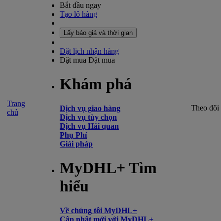
Bắt đầu ngay
Tạo lô hàng
Lấy báo giá và thời gian
Đặt lịch nhận hàng
Đặt mua
Đặt mua
Khám phá
Trang
Theo dõi
Dịch vụ giao hàng
chủ
Dịch vụ tùy chọn
Dịch vụ Hải quan
Phụ Phí
Giải pháp
MyDHL+ Tìm
hiểu
Về chúng tôi MyDHL+
Cập nhật mới với MyDHL+