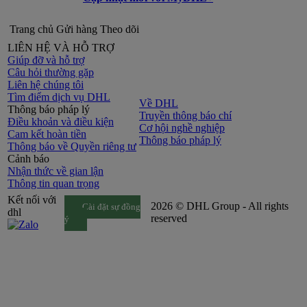
Trang chủ
Gửi hàng
Theo dõi
LIÊN HỆ VÀ HỖ TRỢ
Giúp đỡ và hỗ trợ
Câu hỏi thường gặp
Liên hệ chúng tôi
Tìm điểm dịch vụ DHL
Về DHL
Thông báo pháp lý
Truyền thông báo chí
Điều khoản và điều kiện
Cơ hội nghề nghiệp
Cam kết hoàn tiền
Thông báo pháp lý
Thông báo về Quyền riêng tư
Cảnh báo
Nhận thức về gian lận
Thông tin quan trọng
Kết nối với
2026 © DHL Group - All rights
Cài đặt sự đồng
dhl
reserved
ý