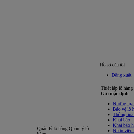
Hồ sơ của tôi
Đăng xuất
Thiết lập lô hàng 
Gửi mặc định
Những lựa 
Bảo vệ lô 
Thông qua
Khai báo
Khai báo h
Quản lý lô hàng
Quản lý lô
Nhân viên 
hàng