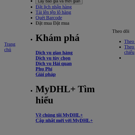
Lấy báo giá và thời gian
Đặt lịch nhận hàng
Tải lên tệp lô hàng
Quét Barcode
Đặt mua
Đặt mua
Theo dõi
Khám phá
Theo 
Trang
Theo 
chủ
chiếu
Dịch vụ giao hàng
Dịch vụ tùy chọn
Dịch vụ Hải quan
Phụ Phí
Giải pháp
MyDHL+ Tìm
hiểu
Về chúng tôi MyDHL+
Cập nhật mới với MyDHL+