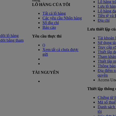
Lô hàng tr
LÔ HÀNG CỦA TÔI
Lưu lô hàn
Lô hàng đ
Tất cả lô hàng
Tiền tệ và
Các yêu cầu Nhận hàng
Địa chỉ
Sổ địa chỉ
Báo cáo
Lưu thiết lập củ
dõi lô hàng
Yêu cầu thực thi
Tài khoản 
dõi bằng tham
Sử dụng tà
(
)
Truy cập e
Xem tất cả chưa được
Thiết lập đ
gửi
Tham khảo
Thiết lập m
Thông báo 
Địa điểm n
TÀI NGUYÊN
quyền
Access Un
Thiết lập thông 
Chứng từ 
Mã số thuế
Danh sách 
tôi