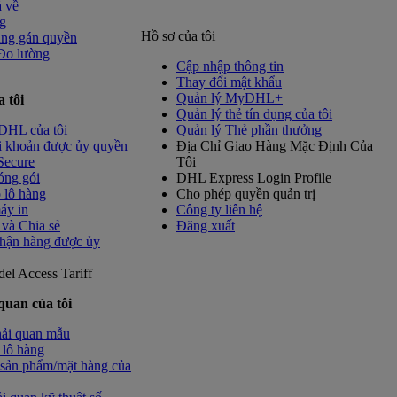
ả về
g
Hồ sơ của tôi
ang gán quyền
 Đo lường
Cập nhập thông tin
Thay đổi mật khẩu
Quản lý MyDHL+
a tôi
Quản lý thẻ tín dụng của tôi
DHL của tôi
Quản lý Thẻ phần thưởng
i khoản được ủy quyền
Địa Chỉ Giao Hàng Mặc Định Của
Secure
Tôi
óng gói
DHL Express Login Profile
 lô hàng
Cho phép quyền quản trị
áy in
Công ty liên hệ
và Chia sẻ
Đăng xuất
hận hàng được ủy
del
Access Tariff
quan của tôi
hải quan mẫu
 lô hàng
sản phẩm/mặt hàng của