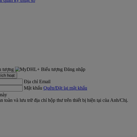
i quan kỹ thuật số
Đăng nhập
ích hoạt
Địa chỉ Email
Mật khẩu
Quên/Đặt lại mật khẩu
 này
 toàn và lưu trữ địa chỉ hộp thư trên thiết bị hiện tại của Anh/Chị.