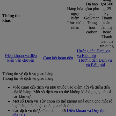
Đã bao
gói 500
Hàng hóa
gồm phụ
g- 25
nguy
phí
kg,
Thông tin
hiểm
GoGreen
Thanh
khác
được chấp
Trung
toán
nhận
hòa
tiền mặt
carbon
hoặc
Thanh
toán thẻ
tín dụng
Hướng dẫn Dịch vụ
Điều khoản và điều
và Biểu phí
Cam kết hoàn tiền
kiện vận chuyển
Hướng dẫn Dịch vụ
và Biểu phí
Thông tin về dịch vụ giao hàng
Thông tin về dịch vụ giao hàng
Việc cung cấp dịch vụ phụ thuộc vào điểm gửi và điểm đến
của lô hàng. Một số dịch vụ có thể không khả dụng tại tất cả
các khu vực.
Một số Dịch vụ Tùy chọn có thể không khả dụng cho một số
loại hàng hóa hoặc quốc gia nhất định
Các dịch vụ được điều chỉnh bởi
Điều khoản và Quy định
của DHL
.