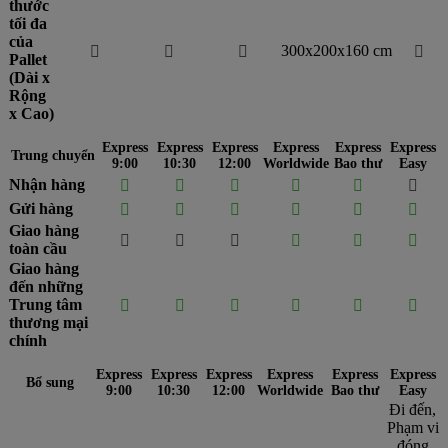
thước
tối đa
của
300x200x160 cm




Pallet
(Dài x
Rộng
x Cao)
Express
Express
Express
Express
Express
Express
Trung chuyển
9:00
10:30
12:00
Worldwide
Bao thư
Easy
Nhận hàng






Gửi hàng






Giao hàng






toàn cầu
Giao hàng
đến những
Trung tâm






thương mại
chính
Express
Express
Express
Express
Express
Express
Bổ sung
9:00
10:30
12:00
Worldwide
Bao thư
Easy
Đi đến,
Phạm vi
đóng