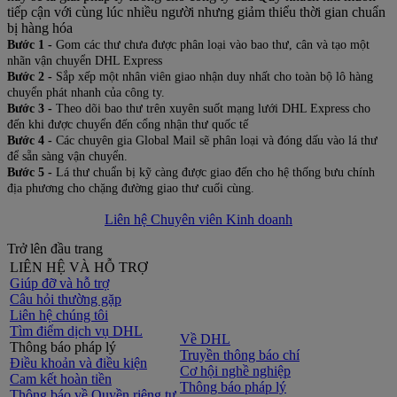
tiếp cận với cùng lúc nhiều người nhưng giảm thiểu thời gian chuẩn
bị hàng hóa
Bước 1 -
Gom các thư chưa được phân loại vào bao thư, cân và tạo một
nhãn vận chuyển DHL Express
Bước 2 -
Sắp xếp một nhân viên giao nhận duy nhất cho toàn bộ lô hàng
chuyển phát nhanh của công ty.
Bước 3 -
Theo dõi bao thư trên xuyên suốt mạng lưới DHL Express cho
đến khi được chuyển đến cổng nhận thư quốc tế
Bước 4 -
Các chuyên gia Global Mail sẽ phân loại và đóng dấu vào lá thư
để sẵn sàng vận chuyển.
Bước 5 -
Lá thư chuẩn bị kỹ càng được giao đến cho hệ thống bưu chính
địa phương cho chặng đường giao thư cuối cùng.
Liên hệ Chuyên viên Kinh doanh
Trở lên đầu trang
LIÊN HỆ VÀ HỖ TRỢ
Giúp đỡ và hỗ trợ
Câu hỏi thường gặp
Liên hệ chúng tôi
Tìm điểm dịch vụ DHL
Về DHL
Thông báo pháp lý
Truyền thông báo chí
Điều khoản và điều kiện
Cơ hội nghề nghiệp
Cam kết hoàn tiền
Thông báo pháp lý
Thông báo về Quyền riêng tư