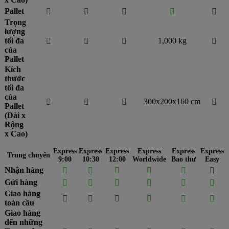
Pallet





Trọng
lượng
tối đa
1,000 kg




của
Pallet
Kích
thước
tối đa
của
300x200x160 cm




Pallet
(Dài x
Rộng
x Cao)
Express
Express
Express
Express
Express
Express
Trung chuyển
9:00
10:30
12:00
Worldwide
Bao thư
Easy
Nhận hàng






Gửi hàng






Giao hàng






toàn cầu
Giao hàng
đến những