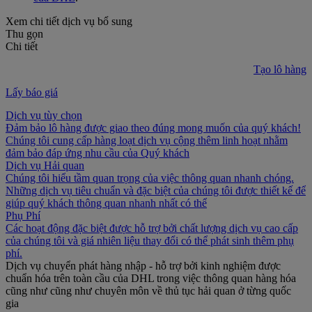
Xem chi tiết dịch vụ bổ sung
Thu gọn
Chi tiết
Tạo lô hàng
Lấy báo giá
Dịch vụ tùy chọn
Đảm bảo lô hàng được giao theo đúng mong muốn của quý khách!
Chúng tôi cung cấp hàng loạt dịch vụ cộng thêm linh hoạt nhằm
đảm bảo đáp ứng nhu cầu của Quý khách
Dịch vụ Hải quan
Chúng tôi hiểu tầm quan trọng của việc thông quan nhanh chóng.
Những dịch vụ tiêu chuẩn và đặc biệt của chúng tôi được thiết kế để
giúp quý khách thông quan nhanh nhất có thể
Phụ Phí
Các hoạt động đặc biệt được hỗ trợ bởi chất lượng dịch vụ cao cấp
của chúng tôi và giá nhiên liệu thay đổi có thể phát sinh thêm phụ
phí.
Dịch vụ chuyển phát hàng nhập - hỗ trợ bởi kinh nghiệm được
chuẩn hóa trên toàn cầu của DHL trong việc thông quan hàng hóa
cũng như cũng như chuyên môn về thủ tục hải quan ở từng quốc
gia