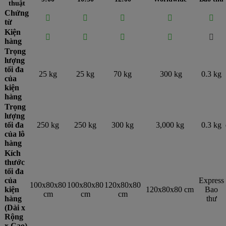
thuật
Chứng





từ
Kiện





hàng
Trọng
lượng
tối đa
25 kg
25 kg
70 kg
300 kg
0.3 kg
của
kiện
hàng
Trọng
lượng
tối đa
250 kg
250 kg
300 kg
3,000 kg
0.3 kg
của lô
hàng
Kích
thước
tối đa
của
Express
100x80x80
100x80x80
120x80x80
kiện
120x80x80 cm
Bao
cm
cm
cm
hàng
thư
(Dài x
Rộng
x Cao)