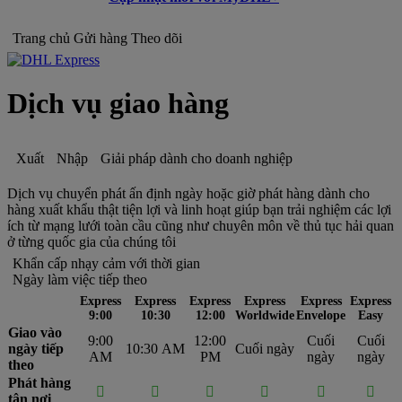
Trang chủ
Gửi hàng
Theo dõi
Dịch vụ giao hàng
Xuất
Nhập
Giải pháp dành cho doanh nghiệp
Dịch vụ chuyển phát ấn định ngày hoặc giờ phát hàng dành cho
hàng xuất khẩu thật tiện lợi và linh hoạt giúp bạn trải nghiệm các lợi
ích từ mạng lưới toàn cầu cũng như chuyên môn về thủ tục hải quan
ở từng quốc gia của chúng tôi
Khẩn cấp nhạy cảm với thời gian
Ngày làm việc tiếp theo
Express
Express
Express
Express
Express
Express
9:00
10:30
12:00
Worldwide
Envelope
Easy
Giao vào
9:00
12:00
Cuối
Cuối
ngày tiếp
10:30 AM
Cuối ngày
AM
PM
ngày
ngày
theo
Phát hàng






tận nơi