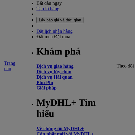
Bắt đầu ngay
Tạo lô hàng
Lấy báo giá và thời gian
Đặt lịch nhận hàng
Đặt mua
Đặt mua
Khám phá
Trang
Theo dõi
Dịch vụ giao hàng
chủ
Dịch vụ tùy chọn
Dịch vụ Hải quan
Phụ Phí
Giải pháp
MyDHL+ Tìm
hiểu
Về chúng tôi MyDHL+
Cập nhật mới với MyDHL+