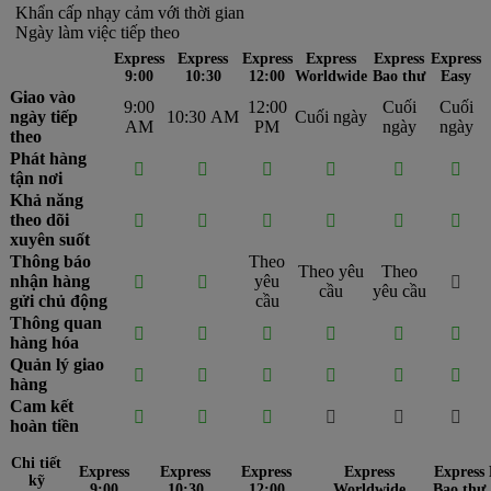
Khẩn cấp nhạy cảm với thời gian
Ngày làm việc tiếp theo
Express
Express
Express
Express
Express
Express
9:00
10:30
12:00
Worldwide
Bao thư
Easy
Giao vào
9:00
12:00
Cuối
Cuối
ngày tiếp
10:30 AM
Cuối ngày
AM
PM
ngày
ngày
theo
Phát hàng






tận nơi
Khả năng
theo dõi






xuyên suốt
Thông báo
Theo
Theo yêu
Theo
nhận hàng
yêu



cầu
yêu cầu
gửi chủ động
cầu
Thông quan






hàng hóa
Quản lý giao






hàng
Cam kết






hoàn tiền
Chi tiết
Express
Express
Express
Express
Express
kỹ
9:00
10:30
12:00
Worldwide
Bao thư