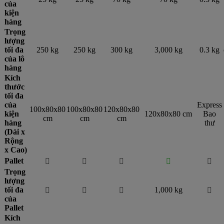
của
kiện
hàng
Trọng
lượng
tối đa
250 kg
250 kg
300 kg
3,000 kg
0.3 kg
của lô
hàng
Kích
thước
tối đa
của
Express
100x80x80
100x80x80
120x80x80
kiện
120x80x80 cm
Bao
cm
cm
cm
hàng
thư
(Dài x
Rộng
x Cao)
Pallet





Trọng
lượng
tối đa
1,000 kg




của
Pallet
Kích