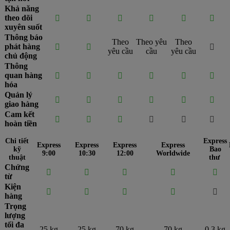
Khả năng
theo dõi






xuyên suốt
Thông báo
Theo
Theo yêu
Theo
phát hàng



yêu cầu
cầu
yêu cầu
chủ động
Thông
quan hàng






hóa
Quản lý






giao hàng
Cam kết






hoàn tiền
Chi tiết
Express
Express
Express
Express
Express
kỹ
Bao
9:00
10:30
12:00
Worldwide
thuật
thư
Chứng





từ
Kiện





hàng
Trọng
lượng
tối đa
25 kg
25 kg
70 kg
70 kg
0.3 kg