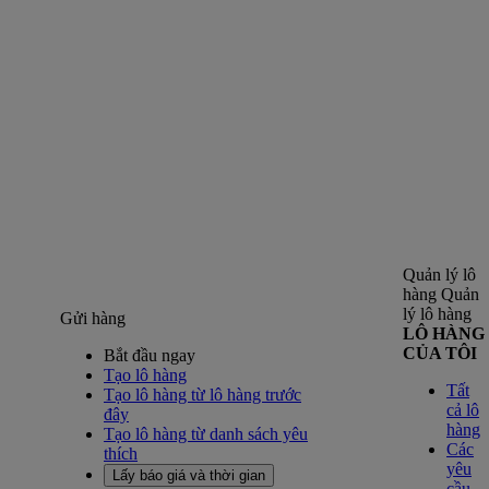
Quản lý lô
hàng
Quản
lý lô hàng
Gửi hàng
LÔ HÀNG
CỦA TÔI
Bắt đầu ngay
Tạo lô hàng
Tất
Tạo lô hàng từ lô hàng trước
cả lô
đây
hàng
Tạo lô hàng từ danh sách yêu
Các
thích
yêu
Lấy báo giá và thời gian
cầu