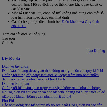
Việc cung cấp dịch vụ phụ thuộc vào điểm gửi và điểm đến
của lô hàng. Một số dịch vụ có thể không khả dụng tại tất cả
các khu vực.
Một số Dịch vụ Tùy chọn có thể không khả dụng cho một số
loại hàng hóa hoặc quốc gia nhất định
Các dịch vụ được điều chỉnh bởi
Điều khoản và Quy định
của DHL
.
Xem chi tiết dịch vụ bổ sung
Thu gọn
Chi tiết
Tạo lô hàng
Lấy báo giá
Dịch vụ tùy chọn
Đảm bảo lô hàng được giao theo đúng mong muốn của quý khách!
Chúng tôi cung cấp hàng loạt dịch vụ cộng thêm linh hoạt nhằm
đảm bảo đáp ứng nhu cầu của Quý khách
Dịch vụ Hải quan
Chúng tôi hiểu tầm quan trọng của việc thông quan nhanh chóng.
Những dịch vụ tiêu chuẩn và đặc biệt của chúng tôi được thiết kế để
giúp quý khách thông quan nhanh nhất có thể
Phụ Phí
Các hoạt động đặc biệt được hỗ trợ bởi chất lượng dịch vụ cao cấp