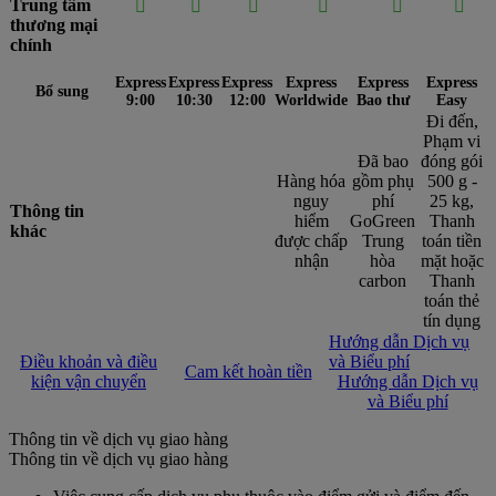
Trung tâm






thương mại
chính
Express
Express
Express
Express
Express
Express
Bổ sung
9:00
10:30
12:00
Worldwide
Bao thư
Easy
Đi đến,
Phạm vi
Đã bao
đóng gói
Hàng hóa
gồm phụ
500 g -
nguy
phí
25 kg,
Thông tin
hiểm
GoGreen
Thanh
khác
được chấp
Trung
toán tiền
nhận
hòa
mặt hoặc
carbon
Thanh
toán thẻ
tín dụng
Hướng dẫn Dịch vụ
Điều khoản và điều
và Biểu phí
Cam kết hoàn tiền
kiện vận chuyển
Hướng dẫn Dịch vụ
và Biểu phí
Thông tin về dịch vụ giao hàng
Thông tin về dịch vụ giao hàng