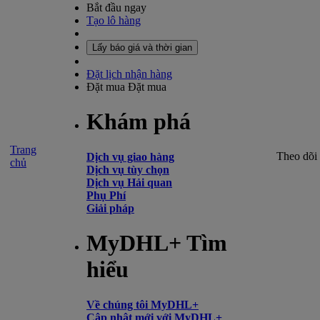
Bắt đầu ngay
Tạo lô hàng
Lấy báo giá và thời gian
Đặt lịch nhận hàng
Đặt mua
Đặt mua
Khám phá
Trang
Theo dõi
Dịch vụ giao hàng
chủ
Dịch vụ tùy chọn
Dịch vụ Hải quan
Phụ Phí
Giải pháp
MyDHL+ Tìm
hiểu
Về chúng tôi MyDHL+
Cập nhật mới với MyDHL+