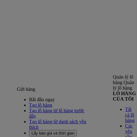
Quản lý lô
hàng
Quản
lý lô hàng
Gửi hàng
LÔ HÀNG
CỦA TÔI
Bắt đầu ngay
Tạo lô hàng
Tất
Tạo lô hàng từ lô hàng trước
cả lô
đây
hàng
Tạo lô hàng từ danh sách yêu
Các
thích
yêu
Lấy báo giá và thời gian
cầu