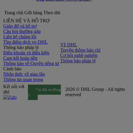
Trang chủ
Gửi hàng
Theo dõi
LIÊN HỆ VÀ HỖ TRỢ
Giúp đỡ và hỗ trợ
Câu hỏi thường gặp
Liên hệ chúng tôi
Tìm điểm dịch vụ DHL
Về DHL
Thông báo pháp lý
Truyền thông báo chí
Điều khoản và điều kiện
Cơ hội nghề nghiệp
Cam kết hoàn tiền
Thông báo pháp lý
Thông báo về Quyền riêng tư
Cảnh báo
Nhận thức về gian lận
Thông tin quan trọng
Kết nối với
2026 © DHL Group - All rights
Cài đặt sự đồng
dhl
reserved
ý