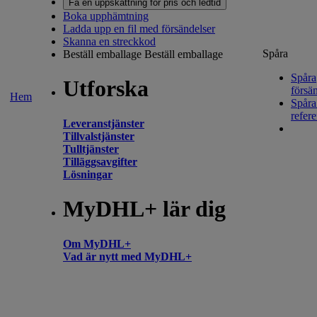
Få en uppskattning för pris och ledtid
Boka upphämtning
Ladda upp en fil med försändelser
Skanna en streckkod
Spåra
Beställ emballage
Beställ emballage
Spåra
Utforska
försä
Hem
Spår
refer
Leveranstjänster
Tillvalstjänster
Tulltjänster
Tilläggsavgifter
Lösningar
MyDHL+ lär dig
Om MyDHL+
Vad är nytt med MyDHL+