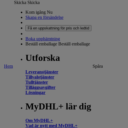
Skicka
Skicka
Kom igång Nu
Skapa en försändelse
Få en uppskattning för pris och ledtid
Boka upphämtning
Beställ emballage
Beställ emballage
Utforska
Hem
Spåra
Leveranstjänster
Tillvalstjänster
Tulltjänster
Tilläggsavgifter
Lösningar
MyDHL+ lär dig
Om MyDHL+
Vad är nytt med MyDHL+