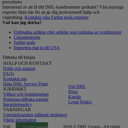
procedurer.
Intresserad av att få ditt DHL-kundnummer godkänt? Våra kunniga
experter finns här för att ge dig professionell hjälp och
vägledning.
Kontakta våra Farligt gods-experter
Vad kan jag skicka?
Förbjudna artiklar eller artiklar som omfattas av restriktioner
Litiumbatterier
Farligt gods
Importera mat in till USA
Tillbaka till början
HJÄLP OCH KONTAKT
Hjälp och support
FAQs
Kontakta oss
Hitta DHL Service Point
Om DHL
JURIDISKT
Press
Villkor och bestämmelser
Karriär
Pengarna-tillbaka-garanti
Legal Notice
Integritetspolicy
VARNINGAR
Uppmärksamhet gällande bedrägeri
Viktig information
Följ
2026 © DHL Group - All rights
Inställningar för