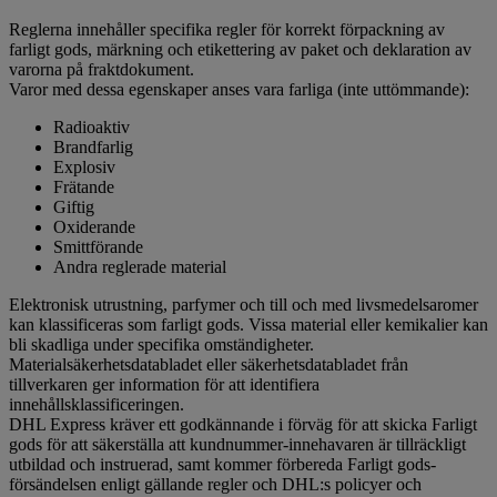
Reglerna innehåller specifika regler för korrekt förpackning av
farligt gods, märkning och etikettering av paket och deklaration av
varorna på fraktdokument.
Varor med dessa egenskaper anses vara farliga (inte uttömmande):
Radioaktiv
Brandfarlig
Explosiv
Frätande
Giftig
Oxiderande
Smittförande
Andra reglerade material
Elektronisk utrustning, parfymer och till och med livsmedelsaromer
kan klassificeras som farligt gods. Vissa material eller kemikalier kan
bli skadliga under specifika omständigheter.
Materialsäkerhetsdatabladet eller säkerhetsdatabladet från
tillverkaren ger information för att identifiera
innehållsklassificeringen.
DHL Express kräver ett godkännande i förväg för att skicka Farligt
gods för att säkerställa att kundnummer-innehavaren är tillräckligt
utbildad och instruerad, samt kommer förbereda Farligt gods-
försändelsen enligt gällande regler och DHL:s policyer och