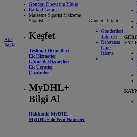
Gönderi Dosyasını Yükle
Barkod Tarama
Malzeme Siparişi
Malzeme
Siparişi
Gönderi Takibi
Gönderileri
Keşfet
Takip Et
GER
Ana
Referansa
EYL
Sayfa
Göre
Teslimat Hizmetleri
İzleme
Ek Hizmetler
Gümrük Hizmetleri
Ek Ücretler
Çözümler
MyDHL+
KAY
Bilgi Al
Hakkında MyDHL+
MyDHL+ ile Yeni Haberler