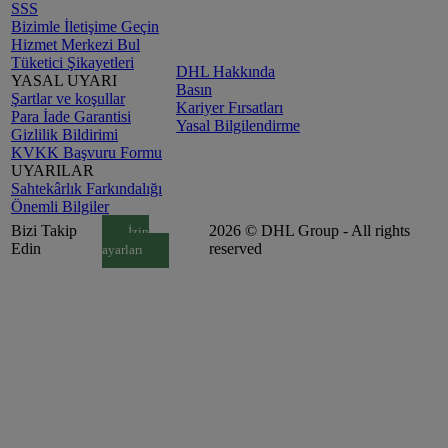
SSS
Bizimle İletişime Geçin
Hizmet Merkezi Bul
Tüketici Şikayetleri
DHL Hakkında
YASAL UYARI
Basın
Şartlar ve koşullar
Kariyer Fırsatları
Para İade Garantisi
Yasal Bilgilendirme
Gizlilik Bildirimi
KVKK Başvuru Formu
UYARILAR
Sahtekârlık Farkındalığı
Önemli Bilgiler
Bizi Takip
2026 © DHL Group - All rights
İzin
Edin
reserved
ayarları