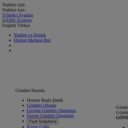
Nakliye için:
Nakliye için:
Yönetici Ayarları
English
Türkçe
Yardım ve Destek
Hizmet Merkezi Bul
Gönderi Hazırla
Hemen Başla Şimdi
Gönderi Oluştur
Gönder
Geçmiş Gönderi Oluşturun
Gönder
Favori Gönderi Oluşturun
GÖN
Fiyat Sorgulama
Kurye Çağır