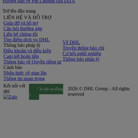
Hướng dẫn về Pin Lithium của IATA
Trở lên đầu trang
LIÊN HỆ VÀ HỖ TRỢ
Giúp đỡ và hỗ trợ
Câu hỏi thường gặp
Liên hệ chúng tôi
Tìm điểm dịch vụ DHL
Về DHL
Thông báo pháp lý
Truyền thông báo chí
Điều khoản và điều kiện
Cơ hội nghề nghiệp
Cam kết hoàn tiền
Thông báo pháp lý
Thông báo về Quyền riêng tư
Cảnh báo
Nhận thức về gian lận
Thông tin quan trọng
Kết nối với
2026 © DHL Group - All rights
Cài đặt sự đồng
dhl
reserved
ý