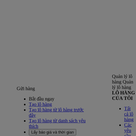
Quản lý lô
hàng
Quản
lý lô hàng
Gửi hàng
LÔ HÀNG
CỦA TÔI
Bắt đầu ngay
Tạo lô hàng
Tất
Tạo lô hàng từ lô hàng trước
cả lô
đây
hàng
Tạo lô hàng từ danh sách yêu
Các
thích
yêu
Lấy báo giá và thời gian
cầu