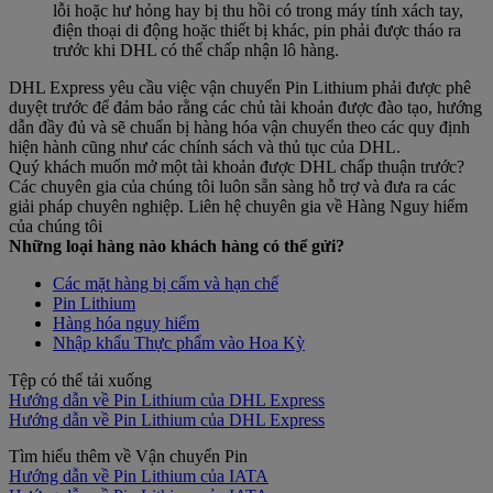
lỗi hoặc hư hỏng hay bị thu hồi có trong máy tính xách tay,
điện thoại di động hoặc thiết bị khác, pin phải được tháo ra
trước khi DHL có thể chấp nhận lô hàng.
DHL Express yêu cầu việc vận chuyển Pin Lithium phải được phê
duyệt trước để đảm bảo rằng các chủ tài khoản được đào tạo, hướng
dẫn đầy đủ và sẽ chuẩn bị hàng hóa vận chuyển theo các quy định
hiện hành cũng như các chính sách và thủ tục của DHL.
Quý khách muốn mở một tài khoản được DHL chấp thuận trước?
Các chuyên gia của chúng tôi luôn sẵn sàng hỗ trợ và đưa ra các
giải pháp chuyên nghiệp. Liên hệ chuyên gia về Hàng Nguy hiểm
của chúng tôi
Những loại hàng nào khách hàng có thể gửi?
Các mặt hàng bị cấm và hạn chế
Pin Lithium
Hàng hóa nguy hiểm
Nhập khẩu Thực phẩm vào Hoa Kỳ
Tệp có thể tải xuống
Hướng dẫn về Pin Lithium của DHL Express
Hướng dẫn về Pin Lithium của DHL Express
Tìm hiểu thêm về Vận chuyển Pin
Hướng dẫn về Pin Lithium của IATA