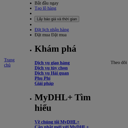
Bắt đầu ngay
Tạo lô hàng
Lấy báo giá và thời gian
Đặt lịch nhận hàng
Đặt mua
Đặt mua
Khám phá
Trang
Theo dõi
Dịch vụ giao hàng
chủ
Dịch vụ tùy chọn
Dịch vụ Hải quan
Phụ Phí
Giải pháp
MyDHL+ Tìm
hiểu
Về chúng tôi MyDHL+
Cập nhật mới với MyDHL+