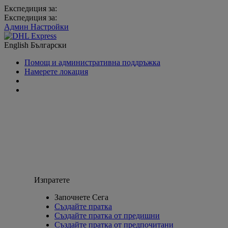
Експедиция за:
Експедиция за:
Админ Настройки
English
Български
Помощ и административна поддръжка
Намерете локация
Изпратете
Започнете Сега
Създайте пратка
Създайте пратка от предишни
Създайте пратка от предпочитани