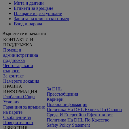
Мита и данъци
Етикети за връщане
Плащане и фактуриране
Защита на клиентски номер
Вход и парола
Върнете се в началото
КОНТАКТИ И
ПОДДРЪЖКА
Помощ и
административна
поддръжка
Често задавани
въпроси
За контакт
Намерете локация
ПРАВНА
За DHL
ИНФОРМАЦИЯ
Прессъобщения
Глобални Общи
Кариери
Условия
Правна информация
Гаранция за връщане
Политика На DHL Express По Околна
на парите
Среда И Енергийна Ефективност
Съобщение за
Политика На DHL По Качество
Поверителност
Safety Policy Statement
ИЗВЕСТИЯ