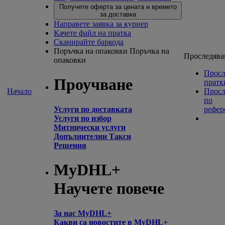
Получете оферта за цената и времето
за доставка
Направете заявка за куриер
Качете файл на пратка
Сканирайте баркода
Поръчка на опаковки
Поръчка на
Проследява
опаковки
Просл
Проучване
пратк
Начало
Просл
по
Услуги по доставката
рефер
Услуги по избор
Митнически услуги
Допълнителни Такси
Решения
MyDHL+
Научете повече
За нас MyDHL+
Какви са новостите в MyDHL+