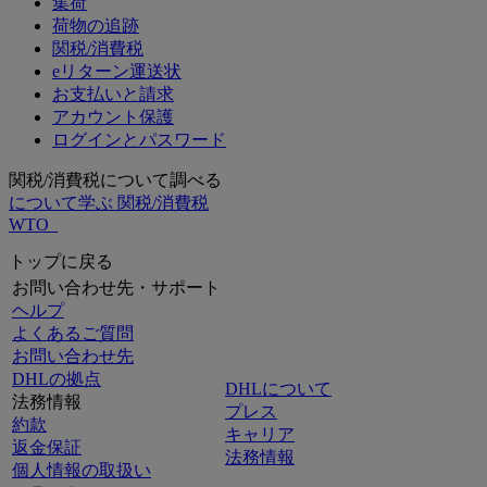
集荷
荷物の追跡
関税/消費税
eリターン運送状
お支払いと請求
アカウント保護
ログインとパスワード
関税/消費税について調べる
について学ぶ 関税/消費税
WTO
トップに戻る
お問い合わせ先・サポート
ヘルプ
よくあるご質問
お問い合わせ先
DHLの拠点
DHLについて
法務情報
プレス
約款
キャリア
返金保証
法務情報
個人情報の取扱い