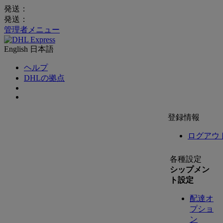
発送：
発送：
管理者メニュー
English
日本語
ヘルプ
DHLの拠点
登録情報
ログアウ
各種設定
シップメン
ト設定
配達オ
プショ
ン