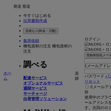
発送
発送
今すぐはじめる
出荷書類作成
見積もり(料金・日数)
ログイン
集荷依頼
梱包資材の注文
梱包資材の
注文
登録有効化メー
調べる
Eメールアドレ
ホー
追
パスワード
パ
配達サービス
ム
跡
リセット
オプショナルサービス
Eメールア
通関サービス
存
サーチャージ
使用中のブラ
出荷管理ソリューション
ールアドレス
す。次回のロ