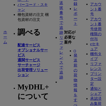
送
録
アカウ
バーコード・スキ
状
レ
ント番
ャン
番
ポ
号
梱包資材の注文
梱
号
ー
アカウ
包資材の注文
で
ト
ント番
追
号使用
調べる
ホ
対応が
跡
権限の
ー
必要な
リ
付与
ム
案件
フ
eセキ
配達サービス
ァ
ュア
オプショナルサー
(
)
レ
梱包タ
ビス
発
ン
イプ
通関サービス
送
ス
リファ
サーチャージ
前
で
レンス
出荷管理ソリュー
の
追
プリン
ション
荷
跡
ター設
物
定
MyDHL+
情
通知と
報
シェア
について
を
承認済
す
み集荷
べ