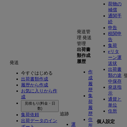
荷物の
補償
通関手
続
申告
発送管
税関申
理
発送
告
管理
集荷
出荷書
eリタ
類作成
ーン運
履歴
発送
送状
出荷書
作
今すぐはじめる
類の途
成
出荷書類作成
中保存
履
履歴から作成
発送指
歴
お気に入りから作
示
集
成
通貨と
荷
見積もり(料金・日
単位
履
数)
住所
歴
追跡
集荷依頼
住
出荷データのイン
個人設定
運
所
ポート