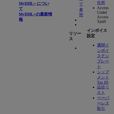
住所
MyDHL+ につい
て
Access
て
参
Undel
MyDHL+の最新情
照
Access
報
Tariff
インボイス
リソー
設定
ス
通関イ
ンボイ
ステン
プレー
ト
シップ
メント
Tax ID
品目リ
スト
ペーパ
ーレス
取引