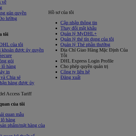
ả về
g
Hồ sơ của tôi
ang gán quyền
 Đo lường
Cập nhập thông tin
Thay đổi mật khẩu
Quản lý MyDHL+
a tôi
Quản lý thẻ tín dụng của tôi
DHL của tôi
Quản lý Thẻ phần thưởng
i khoản được ủy quyền
Địa Chỉ Giao Hàng Mặc Định Của
Secure
Tôi
óng gói
DHL Express Login Profile
 lô hàng
Cho phép quyền quản trị
áy in
Công ty liên hệ
và Chia sẻ
Đăng xuất
hận hàng được ủy
del
Access Tariff
quan của tôi
hải quan mẫu
 lô hàng
sản phẩm/mặt hàng của