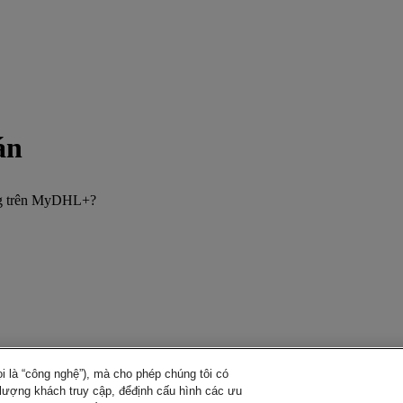
án
àng trên MyDHL+?
 là “công nghệ”), mà cho phép chúng tôi có
ố lượng khách truy cập, đểđịnh cấu hình các ưu