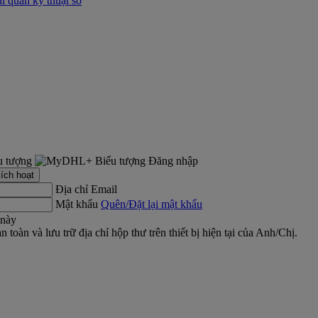
i quan kỹ thuật số
Đăng nhập
ích hoạt
Địa chỉ Email
Mật khẩu
Quên/Đặt lại mật khẩu
 này
 toàn và lưu trữ địa chỉ hộp thư trên thiết bị hiện tại của Anh/Chị.