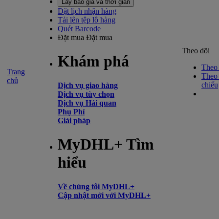
Lấy báo giá và thời gian
Đặt lịch nhận hàng
Tải lên tệp lô hàng
Quét Barcode
Đặt mua
Đặt mua
Theo dõi
Khám phá
Theo 
Trang
Theo 
chủ
chiếu
Dịch vụ giao hàng
Dịch vụ tùy chọn
Dịch vụ Hải quan
Phụ Phí
Giải pháp
MyDHL+ Tìm
hiểu
Về chúng tôi MyDHL+
Cập nhật mới với MyDHL+