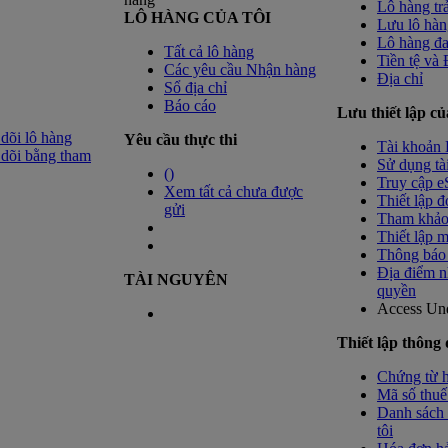
Lô hàng tr
LÔ HÀNG CỦA TÔI
Lưu lô hàn
Lô hàng đ
Tất cả lô hàng
Tiền tệ và
Các yêu cầu Nhận hàng
Địa chỉ
Sổ địa chỉ
Báo cáo
Lưu thiết lập củ
dõi lô hàng
Yêu cầu thực thi
Tài khoản 
dõi bằng tham
Sử dụng tà
(
)
Truy cập e
Xem tất cả chưa được
Thiết lập đ
gửi
Tham khảo
Thiết lập m
Thông báo 
Địa điểm n
TÀI NGUYÊN
quyền
Access Un
Thiết lập thông 
Chứng từ 
Mã số thuế
Danh sách 
tôi