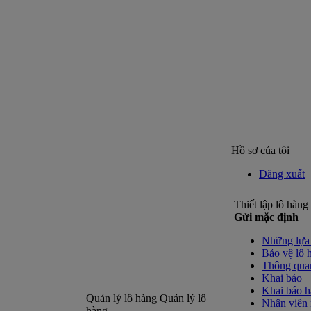
Hồ sơ của tôi
Đăng xuất
Thiết lập lô hàng 
Gửi mặc định
Những lựa 
Bảo vệ lô 
Thông qua
Khai báo
Khai báo h
Quản lý lô hàng
Quản lý lô
Nhân viên 
hàng