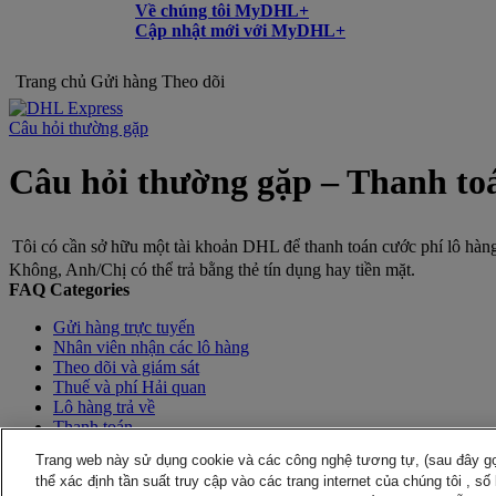
Về chúng tôi MyDHL+
Cập nhật mới với MyDHL+
Trang chủ
Gửi hàng
Theo dõi
Câu hỏi thường gặp
Câu hỏi thường gặp – Thanh to
Tôi có cần sở hữu một tài khoản DHL để thanh toán cước phí lô h
Không, Anh/Chị có thể trả bằng thẻ tín dụng hay tiền mặt.
FAQ Categories
Gửi hàng trực tuyến
Nhân viên nhận các lô hàng
Theo dõi và giám sát
Thuế và phí Hải quan
Lô hàng trả về
Thanh toán
Bảo vệ Tài Khoản
Trang web này sử dụng cookie và các công nghệ tương tự, (sau đây gọi
Đăng nhập và Mật khẩu
thể xác định tần suất truy cập vào các trang internet của chúng tôi , s