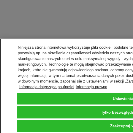
Niniejsza strona internetowa wykorzystuje pliki cookie i podobne te
pozwalają np. na określenie częstotliwości odwiedzin naszych stro
skonfigurowanie naszych ofert w celu maksymalnej wygody i wydaj
marketingowych. Technologie te mogą obejmować przekazywanie 
krajach, które nie gwarantują odpowiedniego poziomu ochrony da
więcej informacji, w tym na temat przetwarzania danych przez do
w dowolnym momencie, zapoznaj się z ustawieniami w sekcji „Zarz
Informacja dotycząca poufności
Informacja prawna
Ustawieni
Tylko bezwzględ
Zaakceptuj 