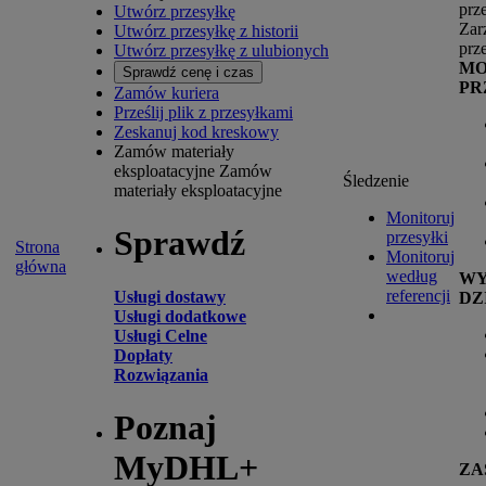
prz
Utwórz przesyłkę
Zar
Utwórz przesyłkę z historii
prz
Utwórz przesyłkę z ulubionych
MO
Sprawdź cenę i czas
PR
Zamów kuriera
Prześlij plik z przesyłkami
Zeskanuj kod kreskowy
Zamów materiały
eksploatacyjne
Zamów
Śledzenie
materiały eksploatacyjne
Monitoruj
Sprawdź
przesyłki
Strona
Monitoruj
główna
według
W
referencji
Usługi dostawy
DZ
Usługi dodatkowe
Usługi Celne
Dopłaty
Rozwiązania
Poznaj
MyDHL+
ZA