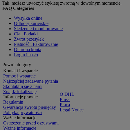
Tak, możesz utworzyć etykietę zwrotną w dowolnym momencie.
FAQ Categories
Wysyłka online
Odbiory kurierskie
Śledzenie i monitorowanie
Cła i Podatki
Zwrot przesyłek
Płatność i Fakturowanie
Ochrona konta
Login i hasło
Powrót do góry
Kontakt i wsparcie
Pomoc i wsparcie
Najczęściej zadawane pytania
Skontaktuj się z nami
Znajdź lokalizację
O DHL
Informacje prawne
Prasa
Regulamin
Praca
Gwarancja zwrotu pieniędzy
Legal Notice
Polityka prywatności
Ważne informacje
Ostrzeżenie przed oszustwami
Ważne informacje