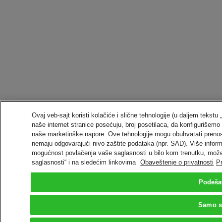
Ovaj veb-sajt koristi kolačiće i slične tehnologije (u daljem tekst
naše internet stranice posećuju, broj posetilaca, da konfiguriše
naše marketinške napore. Ove tehnologije mogu obuhvatati preno
nemaju odgovarajući nivo zaštite podataka (npr. SAD). Više informa
mogućnost povlačenja vaše saglasnosti u bilo kom trenutku, može
saglasnosti“ i na sledećim linkovima
Obaveštenje o privatnosti
P
Podeša
Samo s