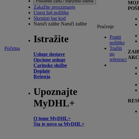
Proverite cenu i tranzitno vreme
MOJ
Zakažite preuzimanje
POŠ
Unesi fajl pošiljke
Skeniraj bar kod
Naruči zalihe
Naruči zalihe
Praćenje
Istražite
Pratiti
pošiljke
Početna
Tražiti
ZAH
po
Usluge dostave
AKC
referenci
Opcione usluge
Carinske službe
Doplate
Rešenja
Upoznajte
MyDHL+
RES
O tome MyDHL+
Šta je novo sa MyDHL+