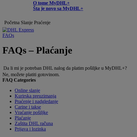
O tome MyDHL+
Šta je novo sa MyDHL+
Početna
Slanje
Praćenje
FAQs
FAQs – Plaćanje
Da li mi je potreban DHL nalog da platim pošiljke u MyDHL+?
Ne, možete platiti gotovinom.
FAQ Categories
Online slanje
Kurirska preuzimanja
Praćenje i nadgledanje
Carine i takse
Vraćanje pošiljke
Plaćanje
Zaštita DHL računa
Prijava i lozinka