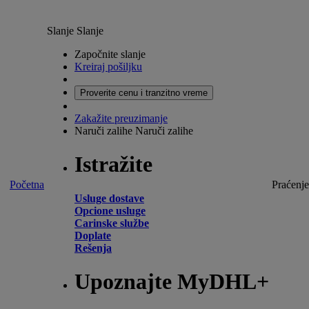
Slanje
Slanje
Započnite slanje
Kreiraj pošiljku
Proverite cenu i tranzitno vreme
Zakažite preuzimanje
Naruči zalihe
Naruči zalihe
Istražite
Početna
Praćenje
Usluge dostave
Opcione usluge
Carinske službe
Doplate
Rešenja
Upoznajte MyDHL+