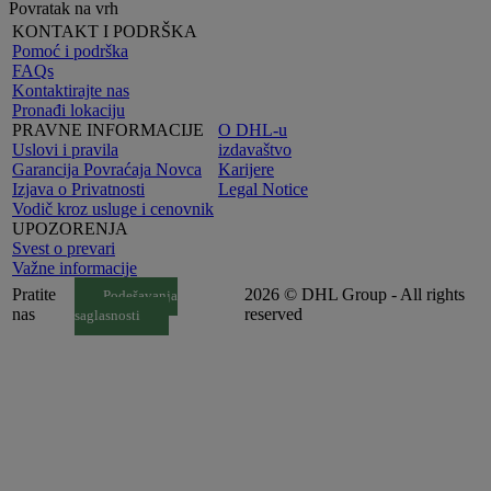
Povratak na vrh
KONTAKT I PODRŠKA
Pomoć i podrška
FAQs
Kontaktirajte nas
Pronađi lokaciju
PRAVNE INFORMACIJE
O DHL-u
Uslovi i pravila
izdavaštvo
Garancija Povraćaja Novca
Karijere
Izjava o Privatnosti
Legal Notice
Vodič kroz usluge i cenovnik
UPOZORENJA
Svest o prevari
Važne informacije
Pratite
2026 © DHL Group - All rights
Podešavanja
nas
reserved
saglasnosti